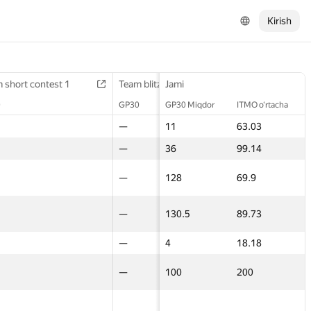
Kirish
 short contest 1
 short contest 1
Final contest 2
Team blitz 2
Team blitz 2
Jami
3D Contest
3D Contest
0
0
GP30
GP30
GP30
GP30 Miqdor
ITMO o‘rtacha
GP30
GP30
11
—
—
11
63.03
—
—
—
—
—
36
99.14
—
—
—
—
—
128
69.9
—
—
32
—
—
130.5
89.73
—
—
4
—
—
4
18.18
—
—
100
—
—
100
200
—
—