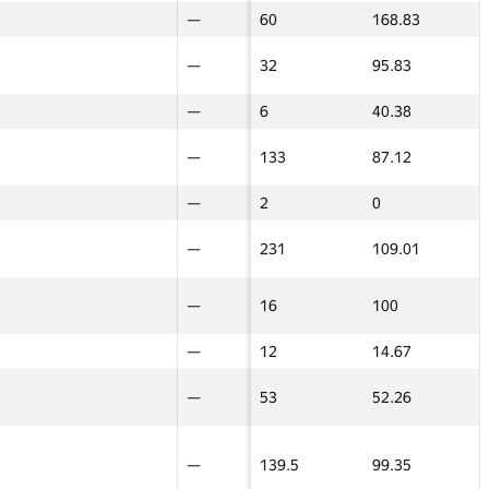
—
—
—
15
31.93
—
—
60
—
—
60
168.83
—
—
24
—
—
229
127.02
—
—
—
—
—
32
95.83
—
—
—
—
—
3
12.73
—
—
—
—
—
6
40.38
—
—
26
—
—
52
110.78
—
—
20
—
—
133
87.12
—
—
—
—
—
8
25.56
—
—
—
—
—
2
0
—
—
—
—
—
5
39.62
—
—
16
—
—
231
109.01
—
—
8
—
—
93.5
47.48
—
—
—
—
—
16
100
—
—
29
—
—
29
125.13
—
—
—
—
—
12
14.67
—
—
7
—
—
53
52.26
—
—
40
—
—
356
152.74
—
—
36
22
—
—
—
—
47
139.5
103.71
99.35
—
—
—
—