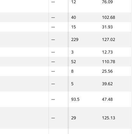
—
—
—
12
76.09
—
—
—
—
—
40
102.68
—
—
—
—
—
15
31.93
—
—
24
—
—
229
127.02
—
—
—
—
—
3
12.73
—
—
26
—
—
52
110.78
—
—
—
—
—
8
25.56
—
—
—
—
—
5
39.62
—
—
8
—
—
93.5
47.48
—
—
29
—
—
29
125.13
—
—