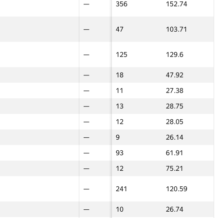
40
—
—
356
152.74
—
—
36
—
—
47
103.71
—
—
—
—
—
125
129.6
—
—
—
—
—
18
47.92
—
—
—
—
—
11
27.38
—
—
—
—
—
13
28.75
—
—
—
—
—
12
28.05
—
—
—
—
—
9
26.14
—
—
—
—
—
93
61.91
—
—
12
—
—
12
75.21
—
—
13
—
—
241
120.59
—
—
—
—
—
10
26.74
—
—