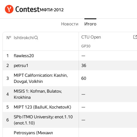
МФТИ-2012
Новости
Итого
t
Graph contest
CTU Open
CTU Open
Short contest 2
№
№
Ishtirokchi
Ishtirokchi
GP30
GP30
GP30
GP30
1
1
flawless20
flawless20
—
—
—
—
2
2
petrsu1
petrsu1
—
36
36
—
MIPT Californication: Kashin,
MIPT Californication: Kashin,
3
3
16
60
60
20
Dovgal, Volkhin
Dovgal, Volkhin
MISIS 1: Kofman, Bulatov,
MISIS 1: Kofman, Bulatov,
4
4
32
—
—
22
Krokhina
Krokhina
5
5
MIPT 123 (BaJIuK, KochetovK)
MIPT 123 (BaJIuK, KochetovK)
—
—
—
—
SPb ITMO University: enot.1.10
SPb ITMO University: enot.1.10
6
6
—
—
—
—
(enot.1.10)
(enot.1.10)
Petrosyans (Михаил
Petrosyans (Михаил