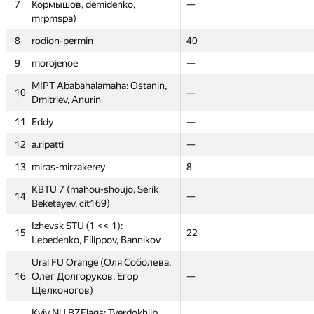
7
7
Кормышов, demidenko,
Кормышов, demidenko,
—
—
—
—
mrpmspa)
mrpmspa)
8
8
rodion-permin
rodion-permin
—
40
40
—
9
9
morojenoe
morojenoe
15
—
—
—
MIPT Ababahalamaha: Ostanin,
MIPT Ababahalamaha: Ostanin,
10
10
24
—
—
100
Dmitriev, Anurin
Dmitriev, Anurin
11
11
Eddy
Eddy
—
—
—
—
12
12
a.ripatti
a.ripatti
—
—
—
—
13
13
miras-mirzakerey
miras-mirzakerey
—
8
8
—
KBTU 7 (mahou-shoujo, Serik
KBTU 7 (mahou-shoujo, Serik
14
14
—
—
—
—
Beketayev, cit169)
Beketayev, cit169)
Izhevsk STU (1 << 1):
Izhevsk STU (1 << 1):
15
15
26
22
22
14.5
Lebedenko, Filippov, Bannikov
Lebedenko, Filippov, Bannikov
Ural FU Orange (Оля Соболева,
Ural FU Orange (Оля Соболева,
16
16
Олег Долгоруков, Егор
Олег Долгоруков, Егор
—
—
—
—
Щелконогов)
Щелконогов)
Kyiv NU BZFlags: Tverdokhlib,
Kyiv NU BZFlags: Tverdokhlib,