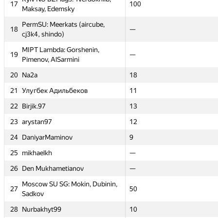
17
17
50
100
100
50
Maksay, Edemsky
Maksay, Edemsky
PermSU: Meerkats (aircube,
PermSU: Meerkats (aircube,
18
18
—
—
—
—
cj3k4, shindo)
cj3k4, shindo)
MIPT Lambda: Gorshenin,
MIPT Lambda: Gorshenin,
19
19
45
—
—
80
Pimenov, AlSarmini
Pimenov, AlSarmini
20
20
Na2a
Na2a
—
18
18
—
21
21
Улугбек Адильбеков
Улугбек Адильбеков
—
11
11
—
22
22
Birjik.97
Birjik.97
—
13
13
—
23
23
arystan97
arystan97
—
12
12
—
24
24
DaniyarMaminov
DaniyarMaminov
—
9
9
—
25
25
mikhaelkh
mikhaelkh
—
—
—
29
26
26
Den Mukhametianov
Den Mukhametianov
—
—
—
—
Moscow SU SG: Mokin, Dubinin,
Moscow SU SG: Mokin, Dubinin,
27
27
80
50
50
36
Sadkov
Sadkov
28
28
Nurbakhyt99
Nurbakhyt99
—
10
10
—