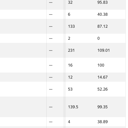
—
—
—
32
95.83
—
—
—
22
22
94
56.91
—
—
—
—
—
6
40.38
—
—
—
—
—
32
140
—
—
60
—
—
60
168.83
—
—
20
—
—
133
87.12
—
—
—
—
—
32
95.83
—
—
—
—
—
2
0
—
—
—
—
—
6
40.38
—
—
16
—
—
231
109.01
—
—
20
—
—
133
87.12
—
—
—
—
—
16
100
—
—
—
—
—
2
0
—
—
—
—
—
12
14.67
—
—
16
—
—
231
109.01
—
—
7
—
—
53
52.26
—
—
—
—
—
16
100
—
—
22
—
—
139.5
99.35
—
—
—
—
—
12
14.67
—
—
—
—
—
4
38.89
—
—
7
—
—
53
52.26
—
—