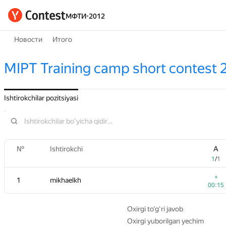
МФТИ-2012
Новости
Итого
MIPT Training camp short contest 2
Ishtirokchilar pozitsiyasi
№
№
Ishtirokchi
Ishtirokchi
A
A
1
1
/
/
1
1
+
+
1
1
mikhaelkh
mikhaelkh
00:15
00:15
Oxirgi to‘g‘ri javob
Oxirgi yuborilgan yechim