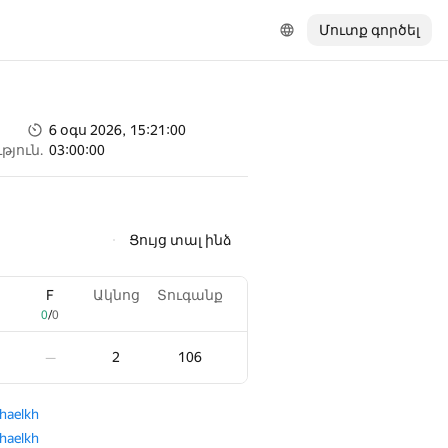
Մուտք գործել
6 օգս 2026, 15:21:00
թյուն.
03:00:00
Ցույց տալ ինձ
F
F
Ակնոց
Ակնոց
Տուգանք
Տուգանք
0
0
/
/
0
0
2
2
106
106
—
—
haelkh
haelkh