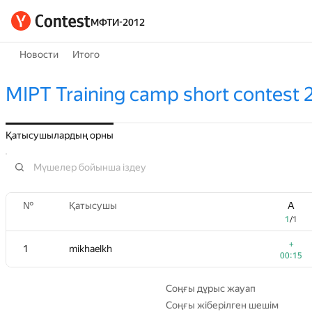
МФТИ-2012
Новости
Итого
MIPT Training camp short contest 2
Қатысушылардың орны
№
№
Қатысушы
Қатысушы
A
A
1
1
/
/
1
1
+
+
1
1
mikhaelkh
mikhaelkh
00:15
00:15
Соңғы дұрыс жауап
Соңғы жіберілген шешім