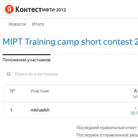
МФТИ-2012
Новости
Итого
MIPT Training camp short contest 2
Положение участников
№
№
Участник
Участник
A
A
1
1
/
/
+
+
1
1
mikhaelkh
mikhaelkh
00:
00:
Последний правильный ответ
Последнее отправленное ре