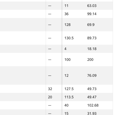
11
—
—
11
63.03
—
—
—
—
—
36
99.14
—
—
—
—
—
128
69.9
—
—
32
—
—
130.5
89.73
—
—
4
—
—
4
18.18
—
—
100
—
—
100
200
—
—
—
—
—
12
76.09
—
—
—
32
32
127.5
49.73
17.5
17.5
—
20
20
113.5
49.47
17.5
17.5
—
—
—
40
102.68
—
—
—
—
—
15
31.93
—
—