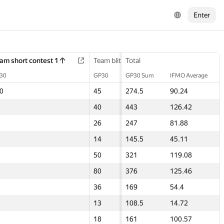
Enter
am short contest 1
am short contest 1
Final contest 2
Team blitz 2
Team blitz 2
Total
3D Conte
3D Conte
30
30
GP30
GP30
GP30
GP30 Sum
IFMO Average
GP30
GP30
0
0
—
45
45
274.5
90.24
17.5
17.5
18
40
40
443
126.42
60
60
—
26
26
247
81.88
32
32
—
14
14
145.5
45.11
17.5
17.5
—
50
50
321
119.08
36
36
—
80
80
376
125.46
80
80
—
36
36
169
54.4
24
24
—
13
13
108.5
14.72
17.5
17.5
—
18
18
161
100.57
45
45