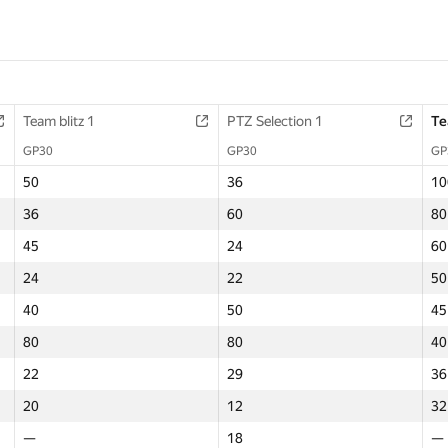
Team blitz 1
Team blitz 1
Math contest
PTZ Selection 1
PTZ Selection 1
Final Contest 1
Te
Te
GP30
GP30
GP30
GP30
GP30
GP30
GP
GP
50
50
—
36
36
—
10
10
36
36
—
60
60
60
80
80
45
45
—
24
24
—
60
60
24
24
—
22
22
—
50
50
40
40
—
50
50
—
45
45
80
80
—
80
80
—
40
40
22
22
—
29
29
—
36
36
20
20
—
12
12
—
32
32
—
—
—
18
18
—
—
—