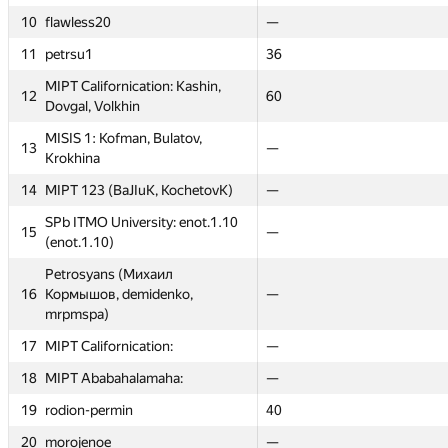
10
10
flawless20
flawless20
—
—
—
—
11
11
petrsu1
petrsu1
—
36
36
—
MIPT Californication: Kashin,
MIPT Californication: Kashin,
12
12
16
60
60
20
Dovgal, Volkhin
Dovgal, Volkhin
MISIS 1: Kofman, Bulatov,
MISIS 1: Kofman, Bulatov,
13
13
32
—
—
22
Krokhina
Krokhina
14
14
MIPT 123 (BaJIuK, KochetovK)
MIPT 123 (BaJIuK, KochetovK)
—
—
—
—
SPb ITMO University: enot.1.10
SPb ITMO University: enot.1.10
15
15
—
—
—
—
(enot.1.10)
(enot.1.10)
Petrosyans (Михаил
Petrosyans (Михаил
16
16
Кормышов, demidenko,
Кормышов, demidenko,
—
—
—
—
mrpmspa)
mrpmspa)
17
17
MIPT Californication:
MIPT Californication:
—
—
—
—
18
18
MIPT Ababahalamaha:
MIPT Ababahalamaha:
—
—
—
—
19
19
rodion-permin
rodion-permin
—
40
40
—
20
20
morojenoe
morojenoe
15
—
—
—