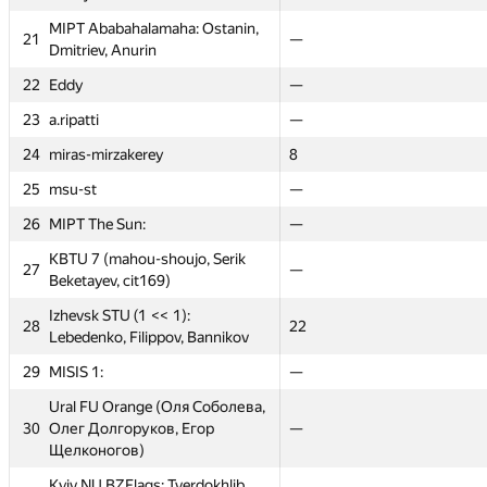
MIPT Ababahalamaha: Ostanin,
MIPT Ababahalamaha: Ostanin,
21
21
24
—
—
100
Dmitriev, Anurin
Dmitriev, Anurin
22
22
Eddy
Eddy
—
—
—
—
23
23
a.ripatti
a.ripatti
—
—
—
—
24
24
miras-mirzakerey
miras-mirzakerey
—
8
8
—
25
25
msu-st
msu-st
—
—
—
—
26
26
MIPT The Sun:
MIPT The Sun:
—
—
—
—
KBTU 7 (mahou-shoujo, Serik
KBTU 7 (mahou-shoujo, Serik
27
27
—
—
—
—
Beketayev, cit169)
Beketayev, cit169)
Izhevsk STU (1 << 1):
Izhevsk STU (1 << 1):
28
28
26
22
22
14.5
Lebedenko, Filippov, Bannikov
Lebedenko, Filippov, Bannikov
Graph contest
CTU Open
CTU Open
Short contest 2
#
#
Participant
Participant
29
29
MISIS 1:
MISIS 1:
—
—
—
—
GP30
GP30
GP30
GP30
Ural FU Orange (Оля Соболева,
Ural FU Orange (Оля Соболева,
1
1
IITU 1:
IITU 1:
—
—
—
—
30
30
Олег Долгоруков, Егор
Олег Долгоруков, Егор
—
—
—
—
Щелконогов)
Щелконогов)
2
2
msu.tapirenock
msu.tapirenock
60
29
29
—
Kyiv NU BZFlags: Tverdokhlib,
Kyiv NU BZFlags: Tverdokhlib,