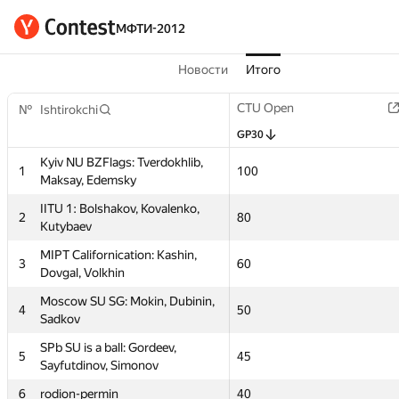
МФТИ-2012
Новости
Итого
t
Graph contest
CTU Open
CTU Open
Short contest 2
№
№
Ishtirokchi
Ishtirokchi
GP30
GP30
GP30
GP30
Kyiv NU BZFlags: Tverdokhlib,
Kyiv NU BZFlags: Tverdokhlib,
1
1
50
100
100
50
Maksay, Edemsky
Maksay, Edemsky
IITU 1: Bolshakov, Kovalenko,
IITU 1: Bolshakov, Kovalenko,
2
2
20
80
80
60
Kutybaev
Kutybaev
MIPT Californication: Kashin,
MIPT Californication: Kashin,
3
3
16
60
60
20
Dovgal, Volkhin
Dovgal, Volkhin
Moscow SU SG: Mokin, Dubinin,
Moscow SU SG: Mokin, Dubinin,
4
4
80
50
50
36
Sadkov
Sadkov
SPb SU is a ball: Gordeev,
SPb SU is a ball: Gordeev,
5
5
40
45
45
32
Sayfutdinov, Simonov
Sayfutdinov, Simonov
6
6
rodion-permin
rodion-permin
—
40
40
—