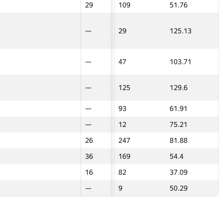
—
29
29
109
51.76
26
26
—
—
—
24
69.7
—
—
8
—
—
93.5
47.48
—
—
29
—
—
29
125.13
—
—
45
—
—
127
66.68
—
—
36
—
—
47
103.71
—
—
—
—
—
18
47.92
—
—
—
—
—
125
129.6
—
—
5
—
—
96
48.77
—
—
—
—
—
93
61.91
—
—
—
—
—
15
45.39
—
—
12
—
—
12
75.21
—
—
—
—
—
14
29.49
—
—
—
26
26
247
81.88
32
32
—
—
—
13
28.75
—
—
—
36
36
169
54.4
24
24
—
—
—
12
28.05
—
—
—
16
16
82
37.09
—
—
—
—
—
11
27.38
—
—
9
—
—
9
50.29
—
—
—
—
—
10
26.74
—
—
—
—
—
9
26.14
—
—