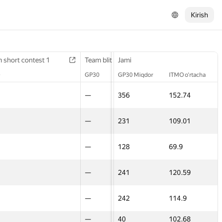
Kirish
 short contest 1
 short contest 1
Final contest 2
Team blitz 2
Team blitz 2
Jami
3D Contest
3D Contest
0
0
GP30
GP30
GP30
GP30 Miqdor
ITMO o‘rtacha
GP30
GP30
40
—
—
356
152.74
—
—
16
—
—
231
109.01
—
—
—
—
—
128
69.9
—
—
13
—
—
241
120.59
—
—
15
—
—
242
114.9
—
—
—
—
—
40
102.68
—
—