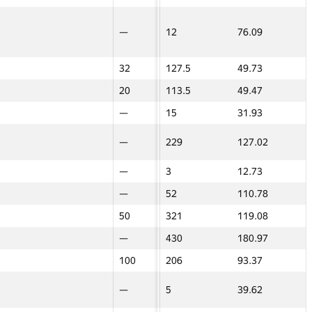
40
—
—
356
152.74
—
—
—
—
—
12
76.09
—
—
16
—
—
231
109.01
—
—
—
32
32
127.5
49.73
17.5
17.5
—
—
—
128
69.9
—
—
—
20
20
113.5
49.47
17.5
17.5
—
—
—
15
31.93
—
—
13
—
—
241
120.59
—
—
24
—
—
229
127.02
—
—
15
—
—
242
114.9
—
—
—
—
—
3
12.73
—
—
—
—
—
40
102.68
—
—
26
—
—
52
110.78
—
—
—
—
—
36
99.14
—
—
—
50
50
321
119.08
36
36
—
—
—
32
95.83
—
—
80
—
—
430
180.97
50
50
—
100
100
206
93.37
29
29
18
40
40
443
126.42
60
60
—
—
—
5
39.62
—
—
10
—
—
150
79.65
—
—