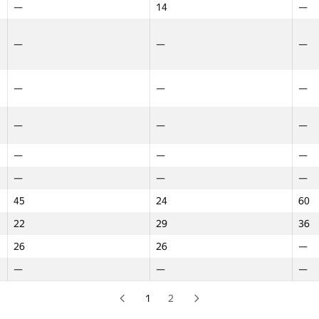
—
—
—
14
14
—
—
—
—
—
—
—
—
—
—
—
—
—
16
—
—
7
—
—
—
—
—
—
—
—
—
—
—
—
15
—
—
9
—
—
—
—
—
—
—
11
—
—
—
—
—
—
—
—
—
—
—
—
—
—
—
—
—
—
—
—
22
—
—
24
—
—
—
—
50
—
—
—
—
—
—
—
—
—
—
—
—
—
—
—
—
—
—
—
—
—
—
—
—
—
—
—
—
—
45
45
—
24
24
—
60
60
—
—
—
—
—
—
—
—
22
22
—
29
29
—
36
36
—
—
—
—
—
—
—
—
26
26
—
26
26
—
—
—
—
—
—
—
—
—
—
—
—
—
—
—
—
—
—
—
—
—
—
—
—
—
—
—
1
2
—
—
—
—
—
—
—
—