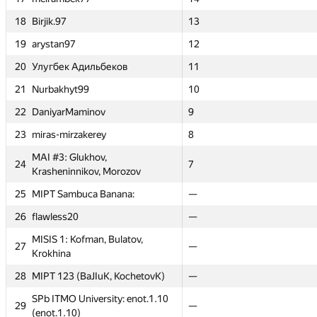
18
18
Birjik.97
Birjik.97
—
13
13
—
19
19
arystan97
arystan97
—
12
12
—
20
20
Улугбек Адильбеков
Улугбек Адильбеков
—
11
11
—
21
21
Nurbakhyt99
Nurbakhyt99
—
10
10
—
22
22
DaniyarMaminov
DaniyarMaminov
—
9
9
—
23
23
miras-mirzakerey
miras-mirzakerey
—
8
8
—
MAI #3: Glukhov,
MAI #3: Glukhov,
24
24
11
7
7
14.5
Krasheninnikov, Morozov
Krasheninnikov, Morozov
25
25
MIPT Sambuca Banana:
MIPT Sambuca Banana:
—
—
—
—
26
26
flawless20
flawless20
—
—
—
—
MISIS 1: Kofman, Bulatov,
MISIS 1: Kofman, Bulatov,
27
27
32
—
—
22
Krokhina
Krokhina
t
Graph contest
CTU Open
CTU Open
Short contest 2
№
№
Ishtirokchi
Ishtirokchi
28
28
MIPT 123 (BaJIuK, KochetovK)
MIPT 123 (BaJIuK, KochetovK)
—
—
—
—
GP30
GP30
GP30
GP30
SPb ITMO University: enot.1.10
SPb ITMO University: enot.1.10
29
29
—
—
—
—
(enot.1.10)
(enot.1.10)