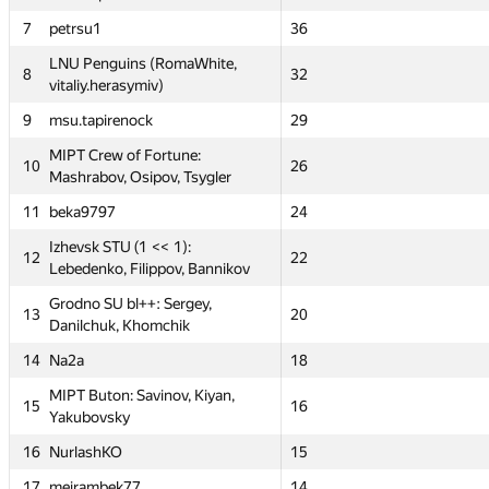
7
7
petrsu1
petrsu1
—
36
36
—
LNU Penguins (RomaWhite,
LNU Penguins (RomaWhite,
8
8
—
32
32
—
vitaliy.herasymiv)
vitaliy.herasymiv)
9
9
msu.tapirenock
msu.tapirenock
60
29
29
—
MIPT Crew of Fortune:
MIPT Crew of Fortune:
10
10
36
26
26
18
Mashrabov, Osipov, Tsygler
Mashrabov, Osipov, Tsygler
11
11
beka9797
beka9797
—
24
24
—
Izhevsk STU (1 << 1):
Izhevsk STU (1 << 1):
12
12
26
22
22
14.5
Lebedenko, Filippov, Bannikov
Lebedenko, Filippov, Bannikov
Grodno SU bl++: Sergey,
Grodno SU bl++: Sergey,
13
13
14
20
20
24
Danilchuk, Khomchik
Danilchuk, Khomchik
14
14
Na2a
Na2a
—
18
18
—
MIPT Buton: Savinov, Kiyan,
MIPT Buton: Savinov, Kiyan,
15
15
13
16
16
16
Yakubovsky
Yakubovsky
16
16
NurlashKO
NurlashKO
—
15
15
—
17
17
meirambek77
meirambek77
—
14
14
—