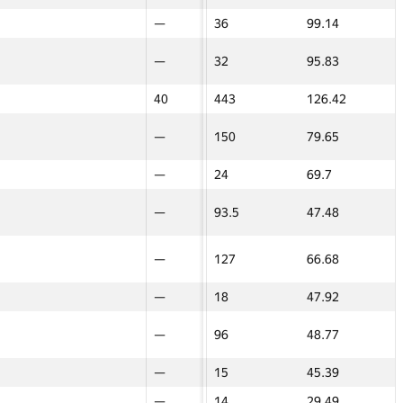
—
—
—
36
99.14
—
—
—
—
—
32
95.83
—
—
18
40
40
443
126.42
60
60
10
—
—
150
79.65
—
—
—
—
—
24
69.7
—
—
8
—
—
93.5
47.48
—
—
45
—
—
127
66.68
—
—
—
—
—
18
47.92
—
—
5
—
—
96
48.77
—
—
—
—
—
15
45.39
—
—
—
—
—
14
29.49
—
—