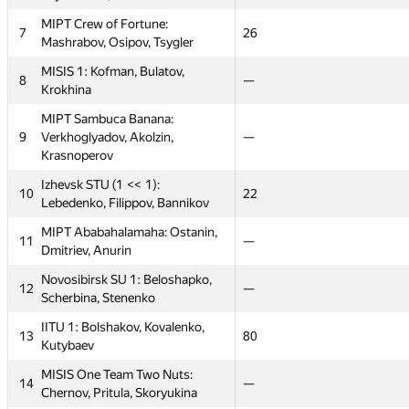
MIPT Crew of Fortune:
MIPT Crew of Fortune:
7
7
36
26
26
18
Mashrabov, Osipov, Tsygler
Mashrabov, Osipov, Tsygler
MISIS 1: Kofman, Bulatov,
MISIS 1: Kofman, Bulatov,
8
8
32
—
—
22
Krokhina
Krokhina
MIPT Sambuca Banana:
MIPT Sambuca Banana:
9
9
Verkhoglyadov, Akolzin,
Verkhoglyadov, Akolzin,
29
—
—
40
Krasnoperov
Krasnoperov
Izhevsk STU (1 << 1):
Izhevsk STU (1 << 1):
10
10
26
22
22
14.5
Lebedenko, Filippov, Bannikov
Lebedenko, Filippov, Bannikov
MIPT Ababahalamaha: Ostanin,
MIPT Ababahalamaha: Ostanin,
11
11
24
—
—
100
Dmitriev, Anurin
Dmitriev, Anurin
Novosibirsk SU 1: Beloshapko,
Novosibirsk SU 1: Beloshapko,
12
12
22
—
—
26
Scherbina, Stenenko
Scherbina, Stenenko
IITU 1: Bolshakov, Kovalenko,
IITU 1: Bolshakov, Kovalenko,
13
13
20
80
80
60
Kutybaev
Kutybaev
MISIS One Team Two Nuts:
MISIS One Team Two Nuts:
14
14
18
—
—
—
Chernov, Pritula, Skoryukina
Chernov, Pritula, Skoryukina