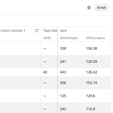
Kirish
 short contest 1
 short contest 1
Final contest 2
Team blitz 2
Team blitz 2
Jami
3D Contest
3D Contest
0
0
GP30
GP30
GP30
GP30 Miqdor
ITMO o‘rtacha
GP30
GP30
14
—
—
339
158.38
—
—
13
—
—
241
120.59
—
—
18
40
40
443
126.42
60
60
40
—
—
356
152.74
—
—
—
—
—
125
129.6
—
—
15
—
—
242
114.9
—
—