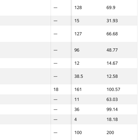
—
—
—
128
69.9
—
—
—
—
—
15
31.93
—
—
45
—
—
127
66.68
—
—
5
—
—
96
48.77
—
—
—
—
—
12
14.67
—
—
6
—
—
38.5
12.58
—
—
—
18
18
161
100.57
45
45
11
—
—
11
63.03
—
—
—
—
—
36
99.14
—
—
4
—
—
4
18.18
—
—
100
—
—
100
200
—
—