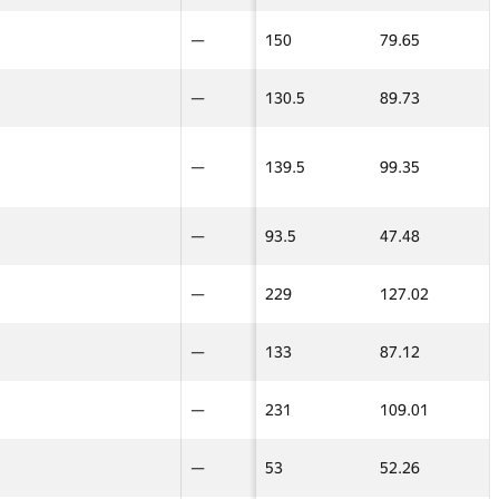
10
—
—
150
79.65
—
—
32
—
—
130.5
89.73
—
—
22
—
—
139.5
99.35
—
—
8
—
—
93.5
47.48
—
—
24
—
—
229
127.02
—
—
20
—
—
133
87.12
—
—
16
—
—
231
109.01
—
—
7
—
—
53
52.26
—
—