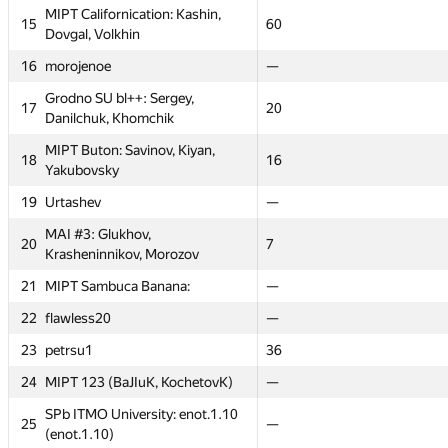
MIPT Californication: Kashin,
MIPT Californication: Kashin,
15
15
16
60
60
20
Dovgal, Volkhin
Dovgal, Volkhin
16
16
morojenoe
morojenoe
15
—
—
—
Grodno SU bl++: Sergey,
Grodno SU bl++: Sergey,
17
17
14
20
20
24
Danilchuk, Khomchik
Danilchuk, Khomchik
MIPT Buton: Savinov, Kiyan,
MIPT Buton: Savinov, Kiyan,
18
18
13
16
16
16
Yakubovsky
Yakubovsky
19
19
Urtashev
Urtashev
12
—
—
—
MAI #3: Glukhov,
MAI #3: Glukhov,
20
20
11
7
7
14.5
Krasheninnikov, Morozov
Krasheninnikov, Morozov
21
21
MIPT Sambuca Banana:
MIPT Sambuca Banana:
—
—
—
—
22
22
flawless20
flawless20
—
—
—
—
23
23
petrsu1
petrsu1
—
36
36
—
24
24
MIPT 123 (BaJIuK, KochetovK)
MIPT 123 (BaJIuK, KochetovK)
—
—
—
—
SPb ITMO University: enot.1.10
SPb ITMO University: enot.1.10
25
25
—
—
—
—
(enot.1.10)
(enot.1.10)