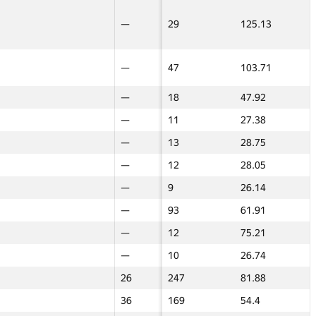
29
—
—
29
125.13
—
—
22
—
—
139.5
99.35
—
—
36
—
—
47
103.71
—
—
8
—
—
93.5
47.48
—
—
—
—
—
18
47.92
—
—
24
—
—
229
127.02
—
—
—
—
—
11
27.38
—
—
—
—
—
13
28.75
—
—
20
—
—
133
87.12
—
—
—
—
—
12
28.05
—
—
16
—
—
—
—
—
231
9
109.01
26.14
—
—
—
—
—
—
—
93
61.91
—
—
7
—
—
53
52.26
—
—
12
—
—
12
75.21
—
—
—
—
—
10
26.74
—
—
—
—
—
128
69.9
—
—
—
26
26
247
81.88
32
32
—
—
—
15
31.93
—
—
—
36
36
169
54.4
24
24