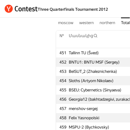
Three Quarterfinals Tournament 2012
moscow
western
northern
Total
№
Մասնակից
451
Tallinn TU (Šved)
452
BNTU1: BNTU MSF (Sergey)
453
BelSUT_2 (Zhaleznichenka)
454
Sloths (Artyom Nikolaev)
455
BSEU: Cybernetics (Sinyaeva)
456
Georgia12 (bakhtadzegivi, zurakach
457
menshov-sergej
458
Felix Yasnopolski
459
MSPU-2 (Bychkovsky)