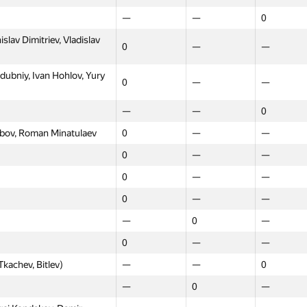
—
—
0
—
—
0
lav Dimitriev, Vladislav
na Podorozhnaya,
0
—
—
0
—
—
ubniy, Ivan Hohlov, Yury
aev, Maksimenkov)
—
—
0
0
—
—
 Sorokin, Vladislav
0
—
—
—
—
0
kubov, Roman Minatulaev
0
—
—
kita, Tavlintsev
0
—
—
0
—
—
)
—
0
—
0
—
—
itonov, Alexey Zubov,
0
0
—
—
—
—
—
0
—
va, Tomilova,
—
—
0
0
—
—
—
—
0
kachev, Bitlev)
—
—
0
lav Dimitriev, Vladislav
—
0
—
0
—
—