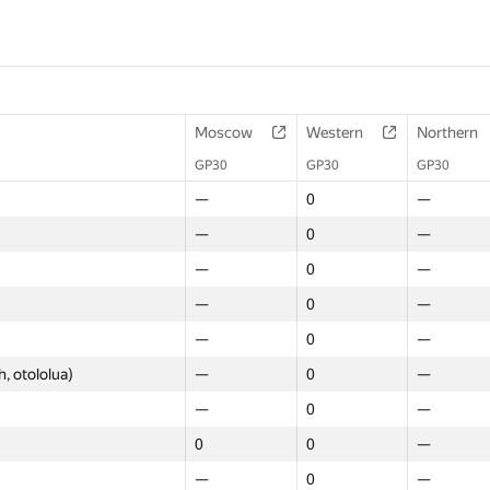
Moscow
Western
Northern
GP30
GP30
GP30
—
0
—
—
0
—
—
0
—
—
0
—
—
0
—
, otololua)
—
0
—
—
0
—
0
0
—
—
0
—