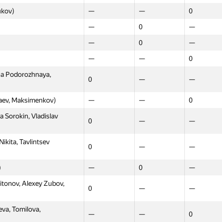
ukov)
—
—
0
Moscow
Western
Northern
—
0
—
GP30
GP30
GP30
—
0
—
—
0
—
—
—
0
—
0
—
na Podorozhnaya,
—
0
—
0
—
—
—
0
—
aev, Maksimenkov)
—
—
0
—
0
—
 Sorokin, Vladislav
0
—
—
, otololua)
—
0
—
—
0
—
kita, Tavlintsev
0
—
—
0
0
—
)
—
0
—
—
0
—
itonov, Alexey Zubov,
ukov)
0
—
—
—
—
0
—
0
—
va, Tomilova,
—
—
0
—
0
—