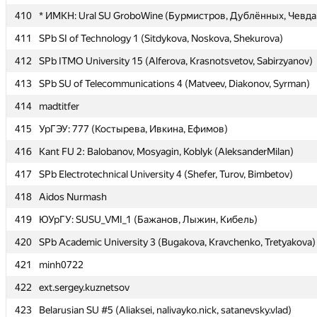
410
410
* ИМКН: Ural SU GroboWine (Бурмистров, Дублённых, Чевда
* ИМКН: Ural SU GroboWine (Бурмистров, Дублённых, Чевда
411
411
SPb SI of Technology 1 (Sitdykova, Noskova, Shekurova)
SPb SI of Technology 1 (Sitdykova, Noskova, Shekurova)
412
412
SPb ITMO University 15 (Alferova, Krasnotsvetov, Sabirzyanov)
SPb ITMO University 15 (Alferova, Krasnotsvetov, Sabirzyanov)
413
413
SPb SU of Telecommunications 4 (Matveev, Diakonov, Syrman)
SPb SU of Telecommunications 4 (Matveev, Diakonov, Syrman)
414
414
madtitfer
madtitfer
415
415
УрГЭУ: 777 (Костырева, Ивкина, Ефимов)
УрГЭУ: 777 (Костырева, Ивкина, Ефимов)
416
416
Kant FU 2: Balobanov, Mosyagin, Koblyk (AleksanderMilan)
Kant FU 2: Balobanov, Mosyagin, Koblyk (AleksanderMilan)
417
417
SPb Electrotechnical University 4 (Shefer, Turov, Bimbetov)
SPb Electrotechnical University 4 (Shefer, Turov, Bimbetov)
418
418
Aidos Nurmash
Aidos Nurmash
419
419
ЮУрГУ: SUSU_VMI_1 (Бажанов, Лыжин, Кибель)
ЮУрГУ: SUSU_VMI_1 (Бажанов, Лыжин, Кибель)
420
420
SPb Academic University 3 (Bugakova, Kravchenko, Tretyakova)
SPb Academic University 3 (Bugakova, Kravchenko, Tretyakova)
421
421
minh0722
minh0722
422
422
ext.sergey.kuznetsov
ext.sergey.kuznetsov
423
423
Belarusian SU #5 (Aliaksei, nalivayko.nick, satanevsky.vlad)
Belarusian SU #5 (Aliaksei, nalivayko.nick, satanevsky.vlad)