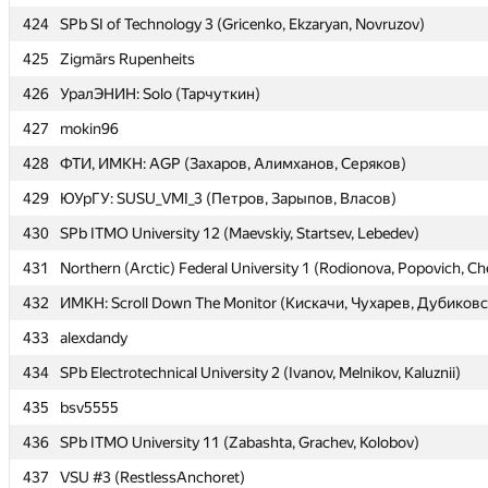
424
424
SPb SI of Technology 3 (Gricenko, Ekzaryan, Novruzov)
SPb SI of Technology 3 (Gricenko, Ekzaryan, Novruzov)
425
425
Zigmārs Rupenheits
Zigmārs Rupenheits
426
426
УралЭНИН: Solo (Тарчуткин)
УралЭНИН: Solo (Тарчуткин)
427
427
mokin96
mokin96
428
428
ФТИ, ИМКН: AGP (Захаров, Алимханов, Серяков)
ФТИ, ИМКН: AGP (Захаров, Алимханов, Серяков)
429
429
ЮУрГУ: SUSU_VMI_3 (Петров, Зарыпов, Власов)
ЮУрГУ: SUSU_VMI_3 (Петров, Зарыпов, Власов)
430
430
SPb ITMO University 12 (Maevskiy, Startsev, Lebedev)
SPb ITMO University 12 (Maevskiy, Startsev, Lebedev)
431
431
Northern (Arctic) Federal University 1 (Rodionova, Popovich, C
Northern (Arctic) Federal University 1 (Rodionova, Popovich, C
432
432
ИМКН: Scroll Down The Monitor (Кискачи, Чухарев, Дубиков
ИМКН: Scroll Down The Monitor (Кискачи, Чухарев, Дубиков
433
433
alexdandy
alexdandy
434
434
SPb Electrotechnical University 2 (Ivanov, Melnikov, Kaluznii)
SPb Electrotechnical University 2 (Ivanov, Melnikov, Kaluznii)
435
435
bsv5555
bsv5555
436
436
SPb ITMO University 11 (Zabashta, Grachev, Kolobov)
SPb ITMO University 11 (Zabashta, Grachev, Kolobov)
437
437
VSU #3 (RestlessAnchoret)
VSU #3 (RestlessAnchoret)