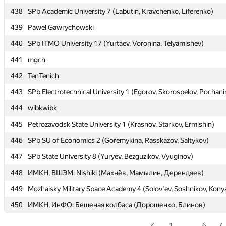
438
438
SPb Academic University 7 (Labutin, Kravchenko, Liferenko)
SPb Academic University 7 (Labutin, Kravchenko, Liferenko)
439
439
Pawel Gawrychowski
Pawel Gawrychowski
440
440
SPb ITMO University 17 (Yurtaev, Voronina, Telyamishev)
SPb ITMO University 17 (Yurtaev, Voronina, Telyamishev)
441
441
mgch
mgch
442
442
TenTenich
TenTenich
443
443
SPb Electrotechnical University 1 (Egorov, Skorospelov, Pochani
SPb Electrotechnical University 1 (Egorov, Skorospelov, Pochani
444
444
wibkwibk
wibkwibk
445
445
Petrozavodsk State University 1 (Krasnov, Starkov, Ermishin)
Petrozavodsk State University 1 (Krasnov, Starkov, Ermishin)
446
446
SPb SU of Economics 2 (Goremykina, Rasskazov, Saltykov)
SPb SU of Economics 2 (Goremykina, Rasskazov, Saltykov)
447
447
SPb State University 8 (Yuryev, Bezguzikov, Vyuginov)
SPb State University 8 (Yuryev, Bezguzikov, Vyuginov)
448
448
ИМКН, ВШЭМ: Nishiki (Махнёв, Мамылин, Дерендяев)
ИМКН, ВШЭМ: Nishiki (Махнёв, Мамылин, Дерендяев)
449
449
Mozhaisky Military Space Academy 4 (Solov'ev, Soshnikov, Kony
Mozhaisky Military Space Academy 4 (Solov'ev, Soshnikov, Kony
450
450
ИМКН, ИнФО: Бешеная колбаса (Дорошенко, Блинов)
ИМКН, ИнФО: Бешеная колбаса (Дорошенко, Блинов)
1
…
6
7