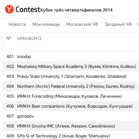
Кубок трёх четвертьфиналов 2014
Новости
Мои команды
Московский ЧФ
Западный ЧФ
№
№
Ishtirokchi
Ishtirokchi
401
401
iroodaz
iroodaz
402
402
Mozhaisky Military Space Academy 3 (Bysev, Klimkina, Kulikov)
Mozhaisky Military Space Academy 3 (Bysev, Klimkina, Kulikov)
403
403
Pskov State University 1 (Shantarin, Kovalenko, Shalabod)
Pskov State University 1 (Shantarin, Kovalenko, Shalabod)
404
404
Northern (Arctic) Federal University 2 (Pestov, Guriev, Rudniy)
Northern (Arctic) Federal University 2 (Pestov, Guriev, Rudniy)
405
405
ИМКН: Forecoding (Михалищев, Кулаков, Печенкин)
ИМКН: Forecoding (Михалищев, Кулаков, Печенкин)
406
406
ИМКН: Bear companions (Кучумов, Бороздин, Кунгурцев)
ИМКН: Bear companions (Кучумов, Бороздин, Кунгурцев)
407
407
gshopov
gshopov
408
408
ИМКН: Grusha IMC (Агеев, Аверин, Самойленко)
ИМКН: Grusha IMC (Агеев, Аверин, Самойленко)
409
409
SPb SI of Technology 2 (Koval, Boger, Shehvatov)
SPb SI of Technology 2 (Koval, Boger, Shehvatov)