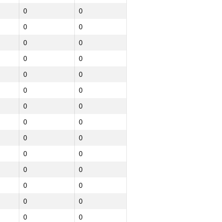
0
0
0
0
0
0
0
0
0
0
0
0
0
0
0
0
0
0
0
0
0
0
0
0
0
0
Northern
Барлығы
0
0
GP30
NGP30 Sum