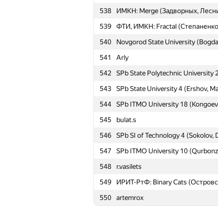
538
ИМКН: Merge (Задворных, Лесн
515
Mozhaisky Military Space Academy
539
ФТИ, ИМКН: Fractal (Степаненк
516
Liran Markin
540
Novgorod State University (Bogdan
517
Thanh Trung Nguyen
541
Arly
518
ИМКН: heroin (Малышкина, Бёрд
542
SPb State Polytechnic University 
519
Bistrigova_Anastasiya
543
SPb State University 4 (Ershov, 
520
ИМКН: Oxygen (Пляшкун, Алекс
544
SPb ITMO University 18 (Kongoev
521
Buratino (Te4NIK1, helgui)
545
bulat.s
522
УрГПУ, УрГУПС: USPU (Быков, В
546
SPb SI of Technology 4 (Sokolov, 
523
SPb State Polytechnic University 1
547
SPb ITMO University 10 (Qurbon
524
ArtStankevich
548
r.vasilets
525
Ruslan-Isaev-32
549
ИРИТ-РтФ: Binary Cats (Остров
526
MEPhI Cupcakes (SwingLifeAway, 
550
artemrox
527
asimetric
528
kasparyanm