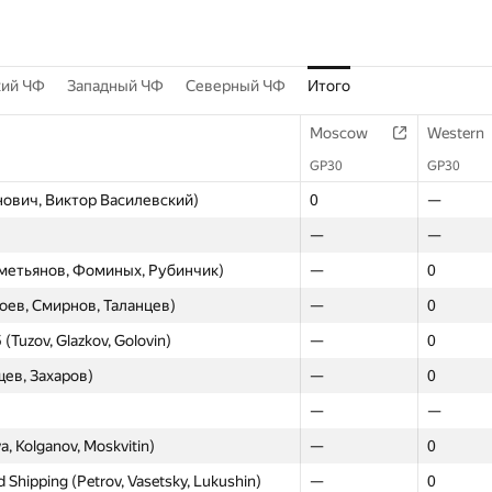
кий ЧФ
Западный ЧФ
Северный ЧФ
Итого
Moscow
Western
GP30
GP30
анович, Виктор Василевский)
0
—
—
—
аметьянов, Фоминых, Рубинчик)
—
0
боев, Смирнов, Таланцев)
—
0
 (Tuzov, Glazkov, Golovin)
—
0
щев, Захаров)
—
0
—
—
a, Kolganov, Moskvitin)
—
0
 Shipping (Petrov, Vasetsky, Lukushin)
—
0