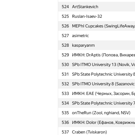
524
ArtStankevich
501
lalki (zdanovichevgeny, Дима Зд
525
Ruslan-Isaev-32
502
olymp96
526
MEPhI Cupcakes (SwingLifeAway, 
503
* ИМКН: Ural SU Psych Up (Мух
527
asimetric
504
ИМКН, РтФ: Perfect bastards (С
528
kasparyanm
505
SPb State Polytechnic University 5
529
ИМКН: DrAptis (Попова, Вихаре
506
ИМКН: Catstructor (Фомин, Кле
530
SPb ITMO University 13 (Novik, V
507
alex70095
531
SPb State Polytechnic University 8
508
SPb Academic University 6 (Malov
532
SPb ITMO University 8 (Sazanovi
509
Makarov SU of Maritime and Inland
533
ИМКН: EAE (Черных, Засорин, Б
510
Kant FU 1 Oh, my code (Kharybin)
534
SPb State Polytechnic University 7
511
SPb State University 10 (Plotkin, 
535
onTheRun (Zool, nghiand, NSV)
512
Timur_Sitdikov
536
ИМКН: Dolor (Ефанов, Коврижны
513
SPb ITMO University 14 (Zhilinski
537
Craben (Tviskaron)
514
SPb ITMO University 6 (Itegulov, 