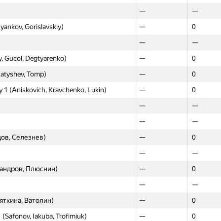
—
—
Pyankov, Gorislavskiy)
—
0
—
—
y, Gucol, Degtyarenko)
—
0
Latyshev, Tomp)
—
0
 1 (Aniskovich, Kravchenko, Lukin)
—
0
—
—
—
—
ов, Селезнев)
—
0
—
—
андров, Плюснин)
—
0
—
—
яткина, Ватолин)
—
0
Moscow
Western
 (Safonov, Iakuba, Trofimiuk)
—
0
GP30
GP30