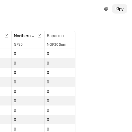
Кіру
Northern
Барлығы
GP30
NGP30 Sum
0
0
0
0
0
0
0
0
0
0
0
0
0
0
0
0
0
0