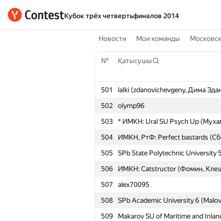
Кубок трёх четвертьфиналов 2014
Новости
Мои команды
Московс
№
Қатысушы
501
lalki (zdanovichevgeny, Дима Зд
502
olymp96
503
* ИМКН: Ural SU Psych Up (Мух
504
ИМКН, РтФ: Perfect bastards (С
505
SPb State Polytechnic University 5
506
ИМКН: Catstructor (Фомин, Кле
507
alex70095
508
SPb Academic University 6 (Malov
509
Makarov SU of Maritime and Inland