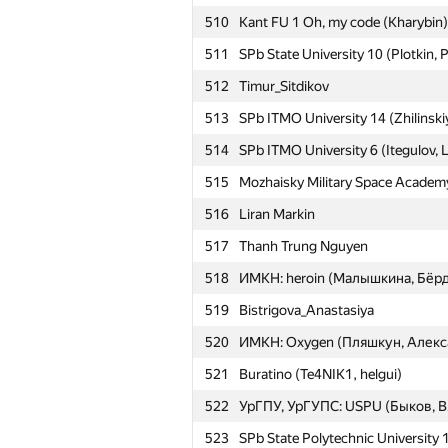
510
Kant FU 1 Oh, my code (Kharybin)
511
SPb State University 10 (Plotkin, 
512
Timur_Sitdikov
513
SPb ITMO University 14 (Zhilinski
514
SPb ITMO University 6 (Itegulov, 
515
Mozhaisky Military Space Academy
516
Liran Markin
517
Thanh Trung Nguyen
518
ИМКН: heroin (Малышкина, Бёрд
519
Bistrigova_Anastasiya
520
ИМКН: Oxygen (Пляшкун, Алекс
521
Buratino (Te4NIK1, helgui)
522
УрГПУ, УрГУПС: USPU (Быков, В
№
Қатысушы
523
SPb State Polytechnic University 1