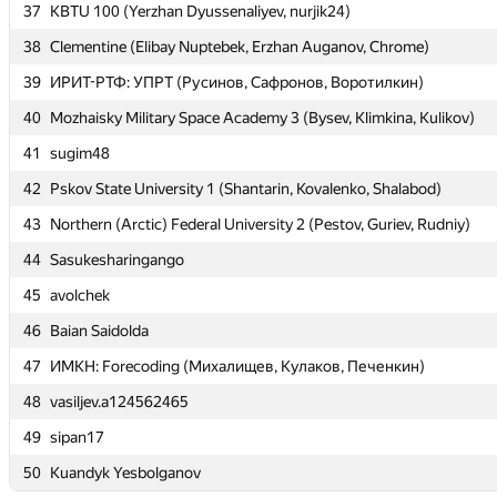
37
37
KBTU 100 (Yerzhan Dyussenaliyev, nurjik24)
KBTU 100 (Yerzhan Dyussenaliyev, nurjik24)
38
38
Clementine (Elibay Nuptebek, Erzhan Auganov, Chrome)
Clementine (Elibay Nuptebek, Erzhan Auganov, Chrome)
39
39
ИРИТ-РТФ: УПРТ (Русинов, Сафронов, Воротилкин)
ИРИТ-РТФ: УПРТ (Русинов, Сафронов, Воротилкин)
40
40
Mozhaisky Military Space Academy 3 (Bysev, Klimkina, Kulikov)
Mozhaisky Military Space Academy 3 (Bysev, Klimkina, Kulikov)
41
41
sugim48
sugim48
42
42
Pskov State University 1 (Shantarin, Kovalenko, Shalabod)
Pskov State University 1 (Shantarin, Kovalenko, Shalabod)
43
43
Northern (Arctic) Federal University 2 (Pestov, Guriev, Rudniy)
Northern (Arctic) Federal University 2 (Pestov, Guriev, Rudniy)
44
44
Sasukesharingango
Sasukesharingango
45
45
avolchek
avolchek
46
46
Baian Saidolda
Baian Saidolda
47
47
ИМКН: Forecoding (Михалищев, Кулаков, Печенкин)
ИМКН: Forecoding (Михалищев, Кулаков, Печенкин)
48
48
vasiljev.a124562465
vasiljev.a124562465
49
49
sipan17
sipan17
50
50
Kuandyk Yesbolganov
Kuandyk Yesbolganov