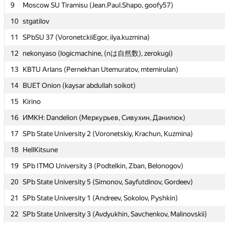
9
9
Moscow SU Tiramisu (Jean.Paul.Shapo, goofy57)
Moscow SU Tiramisu (Jean.Paul.Shapo, goofy57)
10
10
stgatilov
stgatilov
11
11
SPbSU 37 (VoronetckiiEgor, ilya.kuzmina)
SPbSU 37 (VoronetckiiEgor, ilya.kuzmina)
12
12
nekonyaso (logicmachine, (nは自然数), zerokugi)
nekonyaso (logicmachine, (nは自然数), zerokugi)
13
13
KBTU Arlans (Pernekhan Utemuratov, mtemirulan)
KBTU Arlans (Pernekhan Utemuratov, mtemirulan)
14
14
BUET Onion (kaysar abdullah soikot)
BUET Onion (kaysar abdullah soikot)
15
15
Kirino
Kirino
16
16
ИМКН: Dandelion (Меркурьев, Сивухин, Данилюк)
ИМКН: Dandelion (Меркурьев, Сивухин, Данилюк)
17
17
SPb State University 2 (Voronetskiy, Krachun, Kuzmina)
SPb State University 2 (Voronetskiy, Krachun, Kuzmina)
18
18
HellKitsune
HellKitsune
19
19
SPb ITMO University 3 (Podtelkin, Zban, Belonogov)
SPb ITMO University 3 (Podtelkin, Zban, Belonogov)
20
20
SPb State University 5 (Simonov, Sayfutdinov, Gordeev)
SPb State University 5 (Simonov, Sayfutdinov, Gordeev)
21
21
SPb State University 1 (Andreev, Sokolov, Pyshkin)
SPb State University 1 (Andreev, Sokolov, Pyshkin)
22
22
SPb State University 3 (Avdyukhin, Savchenkov, Malinovskii)
SPb State University 3 (Avdyukhin, Savchenkov, Malinovskii)