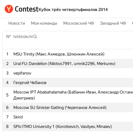
Кубок трёх четвертьфиналов 2014
Новости
Мои команды
Московский ЧФ
Западный ЧФ
№
№
Ishtirokchi
Ishtirokchi
1
1
MSU Trinity (Макс Ахмедов, Шлюнкин Алексей)
MSU Trinity (Макс Ахмедов, Шлюнкин Алексей)
2
2
Ural FU: Dandelion (Nikitos7991, umnik2296, Merkurev)
Ural FU: Dandelion (Nikitos7991, umnik2296, Merkurev)
3
3
vepifanov
vepifanov
4
4
Георгий Чебанов
Георгий Чебанов
Moscow IPT Ababahalamaha (Бабанин Иван, Александр Остан
Moscow IPT Ababahalamaha (Бабанин Иван, Александр Остан
5
5
Дмитриев)
Дмитриев)
6
6
Moscow SU Sinister Gatling (Черепанов Алексей)
Moscow SU Sinister Gatling (Черепанов Алексей)
7
7
Skird
Skird
8
8
SPb ITMO University 1 (Korotkevich, Vasilyev, Minaiev)
SPb ITMO University 1 (Korotkevich, Vasilyev, Minaiev)