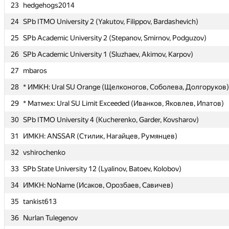
23
23
hedgehogs2014
hedgehogs2014
24
24
SPb ITMO University 2 (Yakutov, Filippov, Bardashevich)
SPb ITMO University 2 (Yakutov, Filippov, Bardashevich)
25
25
SPb Academic University 2 (Stepanov, Smirnov, Podguzov)
SPb Academic University 2 (Stepanov, Smirnov, Podguzov)
26
26
SPb Academic University 1 (Sluzhaev, Akimov, Karpov)
SPb Academic University 1 (Sluzhaev, Akimov, Karpov)
27
27
mbaros
mbaros
28
28
* ИМКН: Ural SU Orange (Щелконогов, Соболева, Долгоруков)
* ИМКН: Ural SU Orange (Щелконогов, Соболева, Долгоруков)
29
29
* Матмех: Ural SU Limit Exceeded (Иванков, Яковлев, Ипатов)
* Матмех: Ural SU Limit Exceeded (Иванков, Яковлев, Ипатов)
30
30
SPb ITMO University 4 (Kucherenko, Garder, Kovsharov)
SPb ITMO University 4 (Kucherenko, Garder, Kovsharov)
31
31
ИМКН: ANSSAR (Стилик, Нагайцев, Румянцев)
ИМКН: ANSSAR (Стилик, Нагайцев, Румянцев)
32
32
vshirochenko
vshirochenko
33
33
SPb State University 12 (Lyalinov, Batoev, Kolobov)
SPb State University 12 (Lyalinov, Batoev, Kolobov)
34
34
ИМКН: NoName (Исаков, Орозбаев, Савичев)
ИМКН: NoName (Исаков, Орозбаев, Савичев)
35
35
tankist613
tankist613
36
36
Nurlan Tulegenov
Nurlan Tulegenov