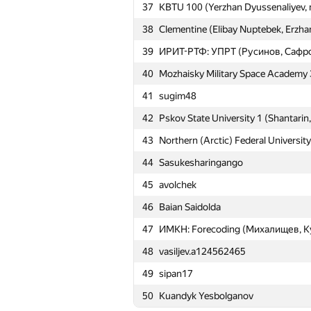
13
KBTU Arlans (Pernekhan Utemurato
37
KBTU 100 (Yerzhan Dyussenaliyev, 
14
BUET Onion (kaysar abdullah soikot
38
Clementine (Elibay Nuptebek, Erzh
15
Kirino
39
ИРИТ-РТФ: УПРТ (Русинов, Сафр
16
ИМКН: Dandelion (Меркурьев, Си
40
Mozhaisky Military Space Academy 3
17
SPb State University 2 (Voronetski
41
sugim48
18
HellKitsune
42
Pskov State University 1 (Shantarin
19
SPb ITMO University 3 (Podtelkin, 
43
Northern (Arctic) Federal University
20
SPb State University 5 (Simonov, S
44
Sasukesharingango
21
SPb State University 1 (Andreev, So
45
avolchek
22
SPb State University 3 (Avdyukhin, 
46
Baian Saidolda
23
hedgehogs2014
47
ИМКН: Forecoding (Михалищев, К
24
SPb ITMO University 2 (Yakutov, Fil
48
vasiljev.a124562465
25
SPb Academic University 2 (Stepan
49
sipan17
26
SPb Academic University 1 (Sluzhae
50
Kuandyk Yesbolganov