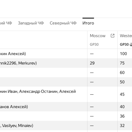
кий ЧФ
Западный ЧФ
Северный ЧФ
Итого
Moscow
Weste
GP30
GP30
нкин Алексей)
—
100
umnik2296, Merkurev)
29
75
—
60
—
50
нин Иван, Александр Останин, Алексей
—
45
панов Алексей)
—
40
—
36
 Vasilyev, Minaiev)
—
32