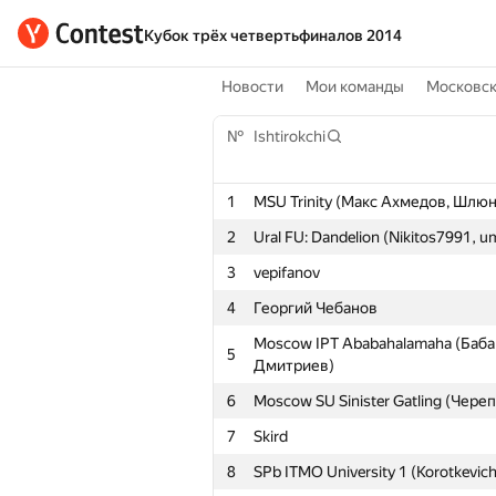
Кубок трёх четвертьфиналов 2014
Новости
Мои команды
Московс
№
Ishtirokchi
1
MSU Trinity (Макс Ахмедов, Шлю
2
Ural FU: Dandelion (Nikitos7991, 
3
vepifanov
4
Георгий Чебанов
Moscow IPT Ababahalamaha (Баба
5
Дмитриев)
6
Moscow SU Sinister Gatling (Чере
7
Skird
8
SPb ITMO University 1 (Korotkevich,