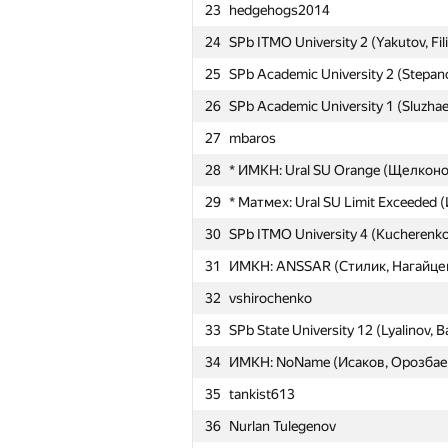
23
hedgehogs2014
24
SPb ITMO University 2 (Yakutov, Fil
1
MSU Trinity (Макс Ахмедов, Шлю
25
SPb Academic University 2 (Stepan
2
Ural FU: Dandelion (Nikitos7991, 
26
SPb Academic University 1 (Sluzhae
3
vepifanov
27
mbaros
4
Георгий Чебанов
28
* ИМКН: Ural SU Orange (Щелкон
Moscow IPT Ababahalamaha (Баба
5
Дмитриев)
29
* Матмех: Ural SU Limit Exceeded
6
Moscow SU Sinister Gatling (Чере
30
SPb ITMO University 4 (Kucherenko
7
Skird
31
ИМКН: ANSSAR (Стилик, Нагайце
8
SPb ITMO University 1 (Korotkevich,
32
vshirochenko
9
Moscow SU Tiramisu (Jean.Paul.Sh
33
SPb State University 12 (Lyalinov, B
10
stgatilov
34
ИМКН: NoName (Исаков, Орозбае
11
SPbSU 37 (VoronetckiiEgor, ilya.ku
35
tankist613
12
nekonyaso (logicmachine, (nは自然数
36
Nurlan Tulegenov