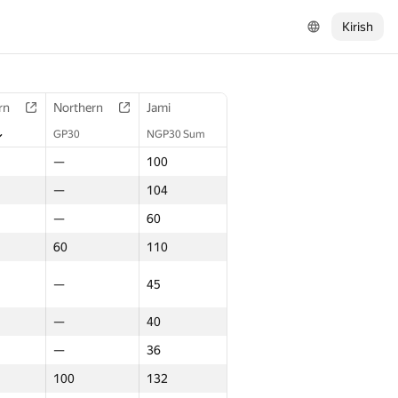
Kirish
rn
Northern
Jami
GP30
NGP30 Sum
—
100
—
104
—
60
60
110
—
45
—
40
—
36
100
132