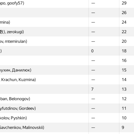
apo, goofy57)
—
29
—
26
zmina)
—
24
), zerokugi)
—
22
v, mtemirulan)
—
20
)
0
18
—
16
вухин, Данилюк)
—
15
y, Krachun, Kuzmina)
—
14
7
13
Zban, Belonogov)
—
12
ayfutdinov, Gordeev)
—
11
kolov, Pyshkin)
—
10
Savchenkov, Malinovskii)
—
9
Moscow
Weste