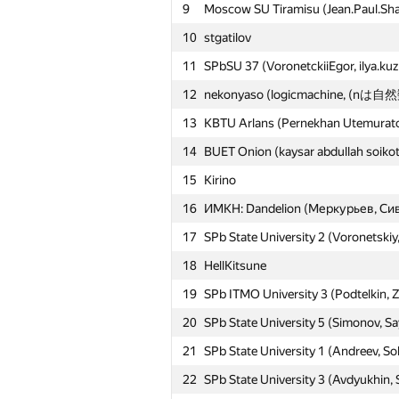
9
Moscow SU Tiramisu (Jean.Paul.Sh
10
stgatilov
11
SPbSU 37 (VoronetckiiEgor, ilya.ku
12
nekonyaso (logicmachine, (nは自然数
13
KBTU Arlans (Pernekhan Utemurato
14
BUET Onion (kaysar abdullah soikot
15
Kirino
16
ИМКН: Dandelion (Меркурьев, Си
17
SPb State University 2 (Voronetski
18
HellKitsune
19
SPb ITMO University 3 (Podtelkin, 
20
SPb State University 5 (Simonov, S
21
SPb State University 1 (Andreev, So
22
SPb State University 3 (Avdyukhin, 
№
Ishtirokchi