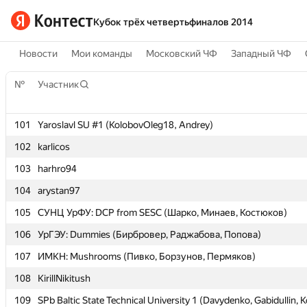
Кубок трёх четвертьфиналов 2014
Новости
Мои команды
Московский ЧФ
Западный ЧФ
№
№
Участник
Участник
101
101
Yaroslavl SU #1 (KolobovOleg18, Andrey)
Yaroslavl SU #1 (KolobovOleg18, Andrey)
102
102
karlicos
karlicos
103
103
harhro94
harhro94
104
104
arystan97
arystan97
105
105
СУНЦ УрФУ: DCP from SESC (Шарко, Минаев, Костюков)
СУНЦ УрФУ: DCP from SESC (Шарко, Минаев, Костюков)
106
106
УрГЭУ: Dummies (Бирбровер, Раджабова, Попова)
УрГЭУ: Dummies (Бирбровер, Раджабова, Попова)
107
107
ИМКН: Mushrooms (Пивко, Борзунов, Пермяков)
ИМКН: Mushrooms (Пивко, Борзунов, Пермяков)
108
108
KirillNikitush
KirillNikitush
109
109
SPb Baltic State Technical University 1 (Davydenko, Gabidullin, K
SPb Baltic State Technical University 1 (Davydenko, Gabidullin, K