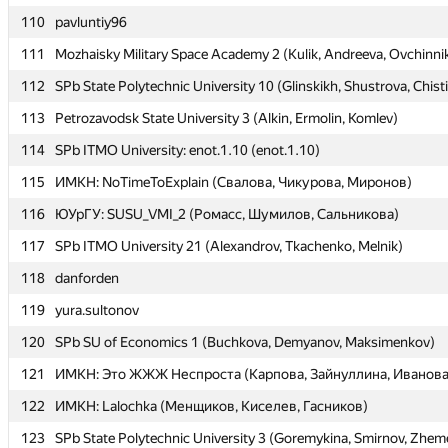
110
110
pavluntiy96
pavluntiy96
111
111
Mozhaisky Military Space Academy 2 (Kulik, Andreeva, Ovchinni
Mozhaisky Military Space Academy 2 (Kulik, Andreeva, Ovchinni
112
112
SPb State Polytechnic University 10 (Glinskikh, Shustrova, Chist
SPb State Polytechnic University 10 (Glinskikh, Shustrova, Chist
113
113
Petrozavodsk State University 3 (Alkin, Ermolin, Komlev)
Petrozavodsk State University 3 (Alkin, Ermolin, Komlev)
114
114
SPb ITMO University: enot.1.10 (enot.1.10)
SPb ITMO University: enot.1.10 (enot.1.10)
115
115
ИМКН: NoTimeToExplain (Свалова, Чикурова, Миронов)
ИМКН: NoTimeToExplain (Свалова, Чикурова, Миронов)
116
116
ЮУрГУ: SUSU_VMI_2 (Ромасс, Шумилов, Сальникова)
ЮУрГУ: SUSU_VMI_2 (Ромасс, Шумилов, Сальникова)
117
117
SPb ITMO University 21 (Alexandrov, Tkachenko, Melnik)
SPb ITMO University 21 (Alexandrov, Tkachenko, Melnik)
118
118
danforden
danforden
119
119
yura.sultonov
yura.sultonov
120
120
SPb SU of Economics 1 (Buchkova, Demyanov, Maksimenkov)
SPb SU of Economics 1 (Buchkova, Demyanov, Maksimenkov)
121
121
ИМКН: Это ЖЖЖ Неспроста (Карпова, Зайнуллина, Иванова
ИМКН: Это ЖЖЖ Неспроста (Карпова, Зайнуллина, Иванова
122
122
ИМКН: Lalochka (Менщиков, Киселев, Гасников)
ИМКН: Lalochka (Менщиков, Киселев, Гасников)
123
123
SPb State Polytechnic University 3 (Goremykina, Smirnov, Zhem
SPb State Polytechnic University 3 (Goremykina, Smirnov, Zhem