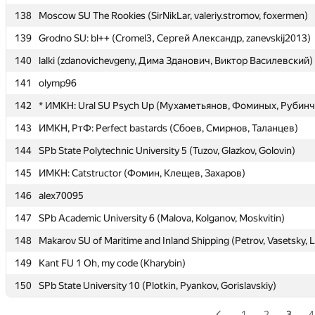
138
138
Moscow SU The Rookies (SirNikLar, valeriy.stromov, foxermen)
Moscow SU The Rookies (SirNikLar, valeriy.stromov, foxermen)
139
139
Grodno SU: bl++ (Cromel3, Сергей Александр, zanevskij2013)
Grodno SU: bl++ (Cromel3, Сергей Александр, zanevskij2013)
140
140
lalki (zdanovichevgeny, Дима Зданович, Виктор Василевский)
lalki (zdanovichevgeny, Дима Зданович, Виктор Василевский)
141
141
olymp96
olymp96
142
142
* ИМКН: Ural SU Psych Up (Мухаметьянов, Фоминых, Рубинч
* ИМКН: Ural SU Psych Up (Мухаметьянов, Фоминых, Рубинч
143
143
ИМКН, РтФ: Perfect bastards (Сбоев, Смирнов, Таланцев)
ИМКН, РтФ: Perfect bastards (Сбоев, Смирнов, Таланцев)
144
144
SPb State Polytechnic University 5 (Tuzov, Glazkov, Golovin)
SPb State Polytechnic University 5 (Tuzov, Glazkov, Golovin)
145
145
ИМКН: Catstructor (Фомин, Клещев, Захаров)
ИМКН: Catstructor (Фомин, Клещев, Захаров)
146
146
alex70095
alex70095
147
147
SPb Academic University 6 (Malova, Kolganov, Moskvitin)
SPb Academic University 6 (Malova, Kolganov, Moskvitin)
148
148
Makarov SU of Maritime and Inland Shipping (Petrov, Vasetsky, 
Makarov SU of Maritime and Inland Shipping (Petrov, Vasetsky, 
149
149
Kant FU 1 Oh, my code (Kharybin)
Kant FU 1 Oh, my code (Kharybin)
150
150
SPb State University 10 (Plotkin, Pyankov, Gorislavskiy)
SPb State University 10 (Plotkin, Pyankov, Gorislavskiy)
1
2
3
4