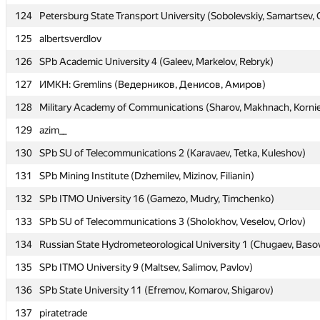
124
124
Petersburg State Transport University (Sobolevskiy, Samartsev, 
Petersburg State Transport University (Sobolevskiy, Samartsev, 
125
125
albertsverdlov
albertsverdlov
126
126
SPb Academic University 4 (Galeev, Markelov, Rebryk)
SPb Academic University 4 (Galeev, Markelov, Rebryk)
127
127
ИМКН: Gremlins (Ведерников, Денисов, Амиров)
ИМКН: Gremlins (Ведерников, Денисов, Амиров)
128
128
Military Academy of Communications (Sharov, Makhnach, Korni
Military Academy of Communications (Sharov, Makhnach, Korni
129
129
azim__
azim__
130
130
SPb SU of Telecommunications 2 (Karavaev, Tetka, Kuleshov)
SPb SU of Telecommunications 2 (Karavaev, Tetka, Kuleshov)
131
131
SPb Mining Institute (Dzhemilev, Mizinov, Filianin)
SPb Mining Institute (Dzhemilev, Mizinov, Filianin)
132
132
SPb ITMO University 16 (Gamezo, Mudry, Timchenko)
SPb ITMO University 16 (Gamezo, Mudry, Timchenko)
133
133
SPb SU of Telecommunications 3 (Sholokhov, Veselov, Orlov)
SPb SU of Telecommunications 3 (Sholokhov, Veselov, Orlov)
134
134
Russian State Hydrometeorological University 1 (Chugaev, Baso
Russian State Hydrometeorological University 1 (Chugaev, Baso
135
135
SPb ITMO University 9 (Maltsev, Salimov, Pavlov)
SPb ITMO University 9 (Maltsev, Salimov, Pavlov)
136
136
SPb State University 11 (Efremov, Komarov, Shigarov)
SPb State University 11 (Efremov, Komarov, Shigarov)
137
137
piratetrade
piratetrade