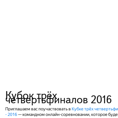
Кубок трёх
четвертьфиналов 2016
Приглашаем вас поучаствовать в
Кубке трёх четвертьф
- 2016
— командном онлайн-соревновании, которое буде