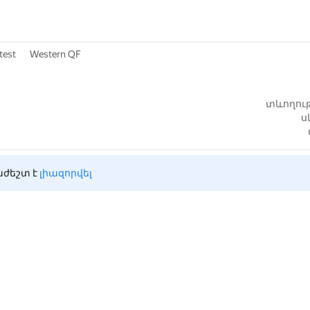
test
Western QF
տևողութ
ս
ժեշտ է 
լիազորվել