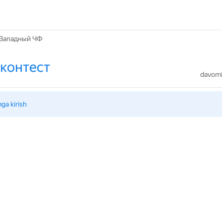
Западный ЧФ
контест
davomiy
mga kirish