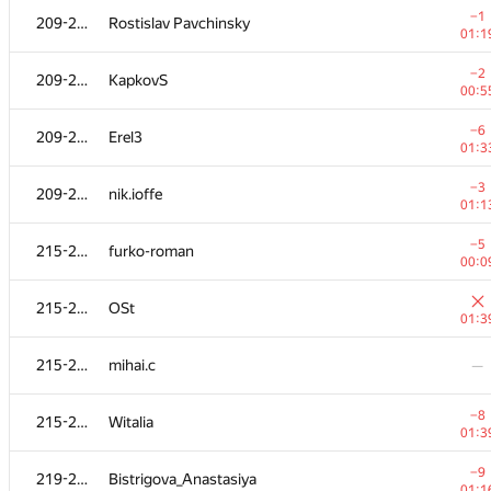
−1
209-214
Rostislav Pavchinsky
01:1
−2
209-214
KapkovS
00:5
−6
209-214
Erel3
01:3
−3
209-214
nik.ioffe
01:1
−5
215-218
furko-roman
00:0
215-218
OSt
01:3
№
Участник
A
215-218
mihai.c
—
109
/
23
−18
199-203
deon.nicholas
−8
215-218
Witalia
01:3
01:3
199-203
ntaveras
—
−9
219-222
Bistrigova_Anastasiya
01:1