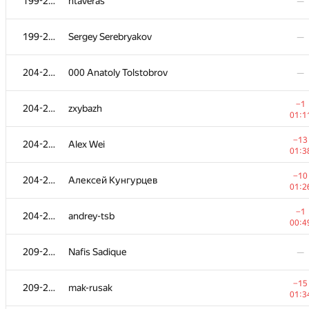
199-203
ntaveras
—
199-203
Sergey Serebryakov
—
204-208
000 Anatoly Tolstobrov
—
−1
204-208
zxybazh
01:1
−13
204-208
Alex Wei
01:3
−10
204-208
Алексей Кунгурцев
01:2
−1
204-208
andrey-tsb
00:4
209-214
Nafis Sadique
—
−15
209-214
mak-rusak
01:3