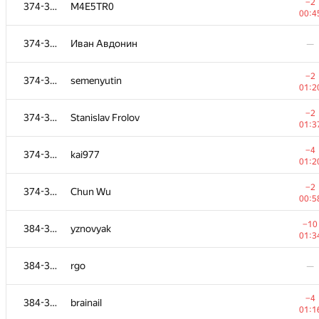
357-361
yurket2006
—
−2
374-383
M4E5TR0
00:4
−10
362-365
hmorimori
374-383
Иван Авдонин
—
00:4
+1
362-365
n59pro
−2
374-383
semenyutin
00:4
01:2
−16
362-365
DDD BBB
−2
374-383
Stanislav Frolov
01:3
01:3
362-365
expressunusual
—
−4
374-383
kai977
01:2
366
asm
—
−2
374-383
Chun Wu
00:5
−2
367
ZoomKnight
−10
384-386
yznovyak
01:1
01:3
−5
368-372
finisterra
384-386
rgo
—
01:2
−6
368-372
ykalchevskiy
−4
384-386
brainail
01:2
01:1