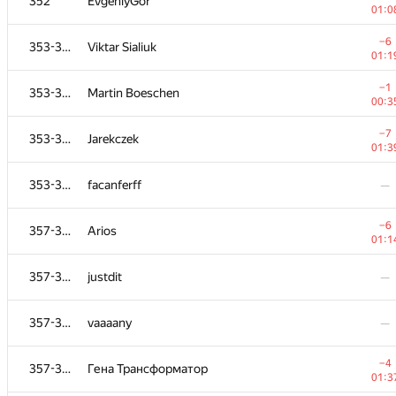
352
EvgeniyGor
01:0
−6
353-356
Viktar Sialiuk
01:1
−1
353-356
Martin Boeschen
00:3
−7
353-356
Jarekczek
01:3
353-356
facanferff
—
−6
357-361
Arios
01:1
357-361
justdit
—
357-361
vaaaany
—
−4
357-361
Гена Трансформатор
01:3