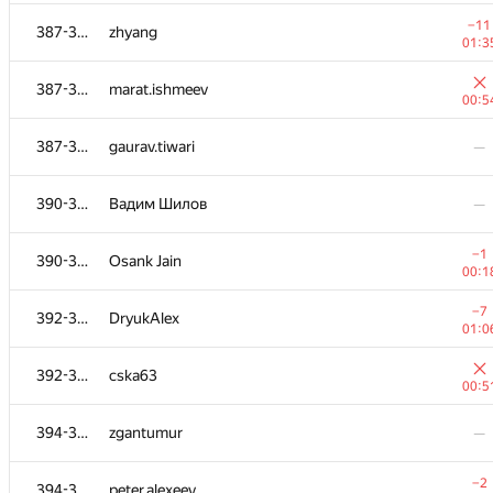
368-372
Ernesto Level
—
−11
387-389
zhyang
01:3
−5
368-372
halin.george
387-389
marat.ishmeev
01:2
00:5
368-372
PKukikov
—
387-389
gaurav.tiwari
—
373
ViktorM
—
390-391
Вадим Шилов
—
−2
374-383
Aibek Osmonov
−1
390-391
Osank Jain
00:1
00:1
−8
374-383
Sparik Hayrapetyan
−7
392-393
DryukAlex
00:4
01:0
−4
374-383
liguangye
392-393
cska63
01:3
00:5
−7
374-383
DeRubiOo
394-395
zgantumur
—
00:4
−2
374-383
M4E5TR0
−2
394-395
peter.alexeev
00:4