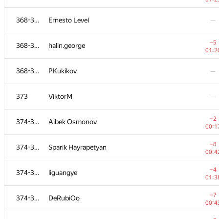
−6
353-356
Viktar Sialiuk
368-372
Ernesto Level
—
01:1
−1
353-356
Martin Boeschen
−5
368-372
halin.george
00:3
01:2
−7
353-356
Jarekczek
368-372
PKukikov
—
01:3
353-356
facanferff
—
373
ViktorM
—
−6
357-361
Arios
−2
374-383
Aibek Osmonov
01:1
00:1
357-361
justdit
—
−8
374-383
Sparik Hayrapetyan
00:4
357-361
vaaaany
—
−4
374-383
liguangye
01:3
−4
357-361
Гена Трансформатор
−7
374-383
DeRubiOo
01:3
00:4