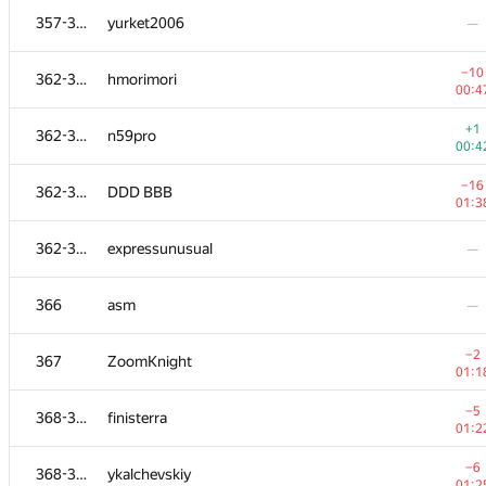
357-361
yurket2006
—
−10
362-365
hmorimori
00:4
+1
362-365
n59pro
00:4
−16
362-365
DDD BBB
01:3
362-365
expressunusual
—
366
asm
—
№
Участник
A
−2
367
ZoomKnight
109
/
23
01:1
350-351
aelio_ru
−5
368-372
finisterra
00:4
01:2
−3
352
EvgeniyGor
−6
368-372
ykalchevskiy
01:0
01:2