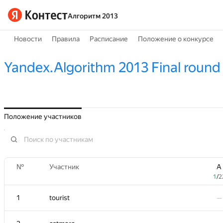
Алгоритм 2013
Новости
Правила
Расписание
Положение о конкурсе
Yandex.Algorithm 2013 Final round
Положение участников
№
№
Участник
Участник
A
A
1
1
/
/
2
2
1
1
tourist
tourist
—
—