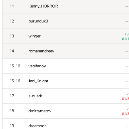
11
11
Kenny_HORROR
Kenny_HORROR
—
—
12
12
burunduk3
burunduk3
—
—
+3
+3
13
13
winger
winger
01:
01:
14
14
romanandreev
romanandreev
—
—
15-16
15-16
vepifanov
vepifanov
—
—
15-16
15-16
Jedi_Knight
Jedi_Knight
—
—
−2
−2
17
17
s-quark
s-quark
01:
01:
−2
−2
18
18
dmitrymatov
dmitrymatov
01:
01:
19
19
dreamoon
dreamoon
—
—