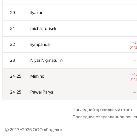
20
20
ilyakor
ilyakor
—
—
21
21
michal.forisek
michal.forisek
—
—
−2
−2
22
22
liympanda
liympanda
01:
01:
23
23
Niyaz Nigmatullin
Niyaz Nigmatullin
—
—
−1
−1
24-25
24-25
Mimino
Mimino
01:
01:
24-25
24-25
Pawel Parys
Pawel Parys
—
—
Последний правильный ответ
Последнее отправленное реше
© 2013–2026 ООО «
Яндекс
»