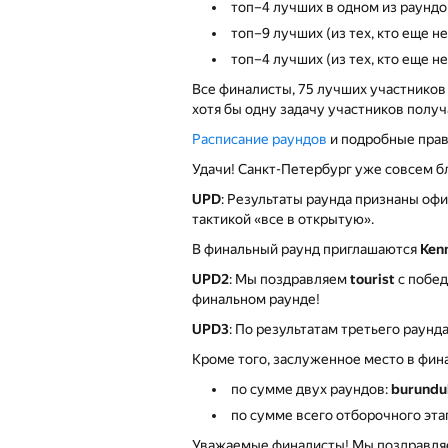
топ–4 лучших в одном из раундо
топ–9 лучших (из тех, кто еще н
топ–4 лучших (из тех, кто еще 
Все финалисты, 75 лучших участников
хотя бы одну задачу участников полу
Расписание раундов
и подробные прав
Удачи! Санкт-Петербург уже совсем б
UPD
: Результаты раунда признаны о
тактикой «все в открытую».
В финальный раунд приглашаются
Ken
UPD2
: Мы поздравляем
tourist
с побед
финальном раунде!
UPD3
: По результатам третьего раун
Кроме того, заслуженное место в фи
по сумме двух раундов:
burundu
по сумме всего отборочного эта
Уважаемые финалисты! Мы поздравляе