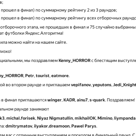
в;
е прошел в финал) по суммарному рейтингу 2 из 3 раундов;
не прошел в финал) по суммарному рейтингу всех отборочных раундо
 отборочного этапа, не прошедших в финал и 75 случайно выбранн
чат футболки Яндекс.Алгоритма!
ила можно найти на нашем сайте.
лизко!
фициальными, мы поздравляем
Kenny_HORROR
с блестящим выступле
ny_HORROR
,
Petr
,
tourist
,
eatmore
.
ой во втором раунде и приглашаем
vepifanov
,
yeputons
,
Jedi_Knigh
да в финал приглашаются
winger
,
KADR
,
ainu7
,
s-quark
. Поздравляем!
нальном раунде занимают
k3
,
michal.forisek
,
Niyaz Nigmatullin
,
mikhailOK
,
Mimino
,
liympanda
па:
dmitrymatov
,
ilyakor
,
dreamoon
,
Pawel Parys
.
м вас с отличным выступлением и проходом в финальный раунд. С