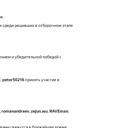
в.
ых среди решивших в отборочном этапе
нием и убедительной победой с
t
,
peter50216
принять участие в
,
romanandreev
,
zejun.wu
,
RAVEman
;
 вами свяжутся в ближайшее время