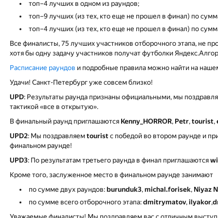
топ–4 лучших в одном из раундов;
топ–9 лучших (из тех, кто еще не прошел в финал) по сумм
топ–4 лучших (из тех, кто еще не прошел в финал) по сум
Все финалисты, 75 лучших участников отборочного этапа, не п
хотя бы одну задачу участников получат футболки Яндекс.Алго
Расписание раундов
и подробные правила можно найти на нашем
Удачи! Санкт-Петербург уже совсем близко!
UPD
: Результаты раунда признаны официальными, мы поздравл
тактикой «все в открытую».
В финальный раунд приглашаются
Kenny_HORROR
,
Petr
,
tourist
,
UPD2
: Мы поздравляем
tourist
с победой во втором раунде и п
финальном раунде!
UPD3
: По результатам третьего раунда в финал приглашаются
wi
Кроме того, заслуженное место в финальном раунде занимают
по сумме двух раундов:
burunduk3
,
michal.forisek
,
Niyaz N
по сумме всего отборочного этапа:
dmitrymatov
,
ilyakor
,
d
Уважаемые финалисты! Мы поздравляем вас с отличным выступл