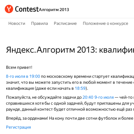
Алгоритм 2013
Новости
Правила
Расписание
Положение о конкурсе
Яндекс.Алгоритм 2013: квалиф
Всем привет!
8-го июля в 19:00
по московскому времени стартует квалификаци
значит, что вы можете запустить его в любой момент в течение 
квалификация (даже если начать в
18:59
).
Пожалуйста, не обсуждайте задачи до
20:40 9-го июля
— чей-то 
справившихся хотя бы с одной задачей, будут приглашены для у
раунде, данный контест будет отличной возможностью ещё раз
Вперёд, за орденами! На кону почти две сотни футболок и боле
Регистрация