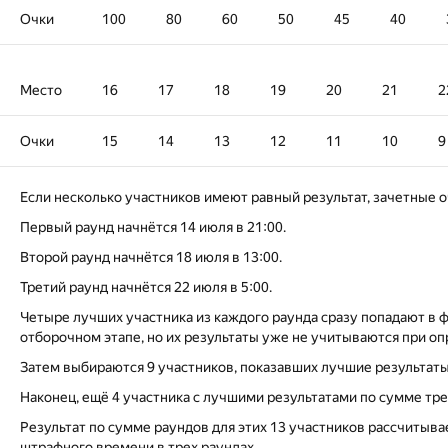
Очки
100
80
60
50
45
40
Место
16
17
18
19
20
21
2
Очки
15
14
13
12
11
10
9
Если несколько участников имеют равный результат, зачетные 
Первый раунд начнётся 14 июля в 21:00.
Второй раунд начнётся 18 июля в 13:00.
Третий раунд начнётся 22 июля в 5:00.
Четыре лучших участника из каждого раунда сразу попадают в 
отборочном этапе, но их результаты уже не учитываются при о
Затем выбираются 9 участников, показавших лучшие результаты
Наконец, ещё 4 участника с лучшими результатами по сумме тре
Результат по сумме раундов для этих 13 участников рассчитыва
штрафного времени в трех раундах.