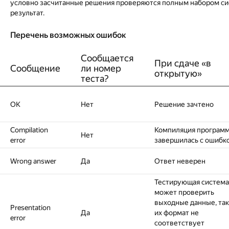
условно засчитанные решения проверяются полным набором сист
результат.
Перечень возможных ошибок
Сообщается
При сдаче «в
Сообщение
ли номер
открытую»
теста?
OK
Нет
Решение зачтено
Compilation
Компиляция програм
Нет
error
завершилась с ошибк
Wrong answer
Да
Ответ неверен
Тестирующая система
может проверить
выходные данные, так
Presentation
Да
их формат не
error
соответствует