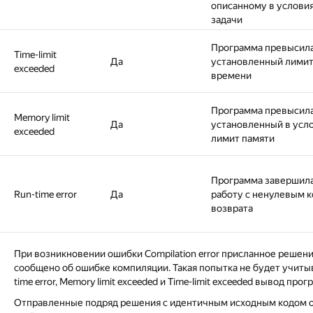
описанному в услови
задачи
Программа превысил
Time-limit
Да
установленный лими
exceeded
времени
Программа превысил
Memory limit
Да
установленный в усл
exceeded
лимит памяти
Программа завершил
Run-time error
Да
работу с ненулевым 
возврата
При возникновении ошибки Compilation error присланное решение
сообщено об ошибке компиляции. Такая попытка не будет учит
time error, Memory limit exceeded и Time-limit exceeded вывод пр
Отправленные подряд решения с идентичным исходным кодом от