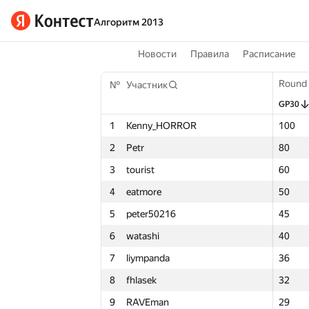
Алгоритм 2013
Новости
Правила
Расписание
Round 1
Round
Round
№
Участник
№
№
Участник
Участник
GP30
GP30
GP30
Σ
1
Kenny_HORROR
1
1
Kenny_HORROR
Kenny_HORROR
100
100
100
5
2
Petr
2
2
Petr
Petr
80
80
80
4
3
tourist
3
3
tourist
tourist
60
60
60
4
4
eatmore
4
4
eatmore
eatmore
50
50
50
4
5
peter50216
5
5
peter50216
peter50216
45
45
45
4
6
watashi
6
6
watashi
watashi
40
40
40
4
7
liympanda
7
7
liympanda
liympanda
36
36
36
4
8
fhlasek
8
8
fhlasek
fhlasek
32
32
32
4
9
RAVEman
9
9
RAVEman
RAVEman
29
29
29
4