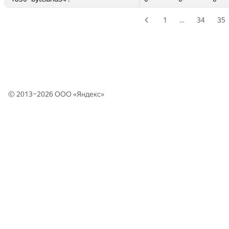
1
…
34
35
© 2013–2026 ООО «
Яндекс
»