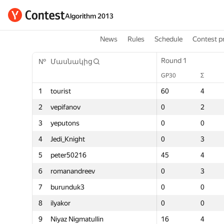
Algorithm 2013
News
Rules
Schedule
Contest p
Round 1
Round 1
Round 1
Round
ից
№
№
Մասնակից
Մասնակից
GP30
Σ
Տուգանք
GP30
GP30
Σ
Σ
GP30
1
1
tourist
tourist
60
4
-159
60
60
4
4
100
2
2
vepifanov
vepifanov
0
2
-124
0
0
2
2
80
3
3
yeputons
yeputons
0
0
0
0
0
0
0
60
t
4
4
Jedi_Knight
Jedi_Knight
0
3
175
0
0
3
3
50
16
5
5
peter50216
peter50216
45
4
21
45
45
4
4
45
reev
6
6
romanandreev
romanandreev
0
3
209
0
0
3
3
40
3
7
7
burunduk3
burunduk3
0
0
0
0
0
0
0
36
8
8
ilyakor
ilyakor
0
0
0
0
0
0
0
32
atullin
9
9
Niyaz Nigmatullin
Niyaz Nigmatullin
16
4
285
16
16
4
4
29