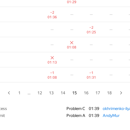
01:29
−10
—
—
—
−2
—
—
—
01:32
01:36
−4
—
—
—
−2
—
—
—
01:18
01:25
−3
—
—
—
—
—
—
01:25
01:08
−3
—
—
—
—
—
—
01:20
01:13
−7
—
—
—
−1
−1
—
—
01:38
01:08
01:31
−5
—
—
—
01:39
1
…
12
13
14
15
16
17
18
−5
—
—
—
01:12
cess
Problem C
01:39
okhrimenko-il
mit
Problem A
01:39
AndyMur
−4
−
—
—
00:54
01:39
01