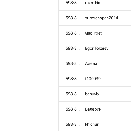
598-854
mxm.kim
598-854
superchopan2014
598-854
vladiktret
598-854
Egor Tokarev
598-854
Алёна
598-854
f100039
598-854
banuvb
#
Participant
598-854
Валерий
598-854
Flame239
598-854
khichuri