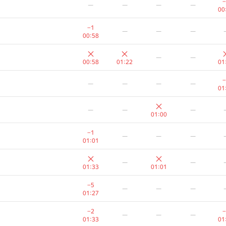
−
—
—
—
—
00
−1
—
—
—
00:58
—
—
00:58
01:22
01
−
—
—
—
—
01
—
—
—
01:00
−1
—
—
—
01:01
—
—
01:33
01:01
A
B
C
D
−5
—
—
—
236
/
1827
80
/
312
456
/
1458
128
/
276
254
01:27
−3
—
—
—
−2
−
—
—
—
01:07
01:33
01