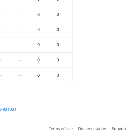
0
0
—
—
0
0
—
—
0
0
—
—
0
0
—
—
0
0
—
—
0
0
—
—
0
0
—
—
0
0
—
—
0
0
—
—
0
0
—
—
0
0
—
—
0
0
—
—
ya-921021
2
0
0
—
:31
Terms of Use
Documentation
Support