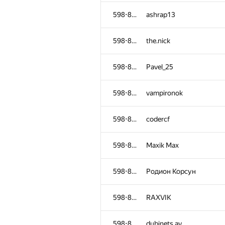
598-854
Orphelin
598-854
ashrap13
598-854
samhane.me
598-854
the.nick
598-854
lingling000
598-854
Pavel_25
598-854
ComradOctopus
598-854
vampironok
598-854
skubach
598-854
codercf
598-854
lorefinding
598-854
Maxik Max
598-854
Slava7
598-854
Родион Корсун
598-854
isfandiyor29
598-854
RAXVIK
598-854
smmaksim09
598-854
dubinets.av