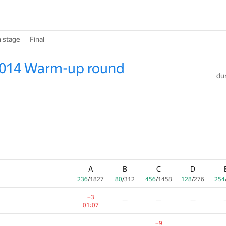
n stage
Final
2014 Warm-up round
dur
A
B
C
D
236
/
1827
80
/
312
456
/
1458
128
/
276
254
−3
—
—
—
01:07
−9