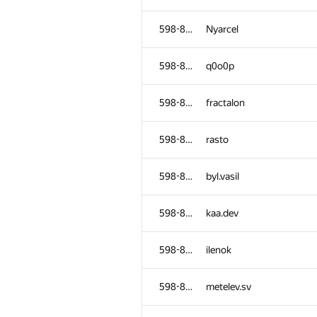
598-854
Nyarcel
598-854
q0o0p
598-854
fractalon
598-854
rasto
598-854
byl.vasil
598-854
kaa.dev
598-854
ilenok
598-854
metelev.sv