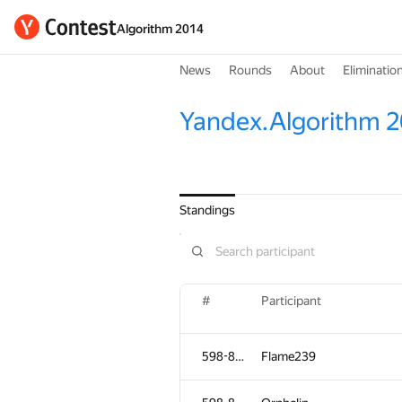
Algorithm 2014
News
Rounds
About
Eliminatio
Yandex.Algorithm 
Standings
#
Participant
598-854
Flame239