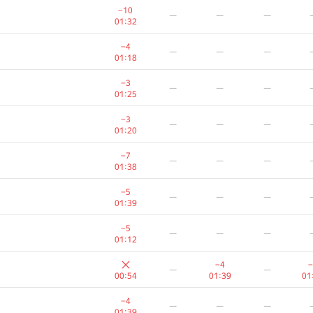
−10
—
—
—
01:32
−4
—
—
—
01:18
−3
—
—
—
01:25
−3
—
—
—
01:20
−7
—
—
—
01:38
−5
—
—
—
01:39
−5
—
—
—
01:12
−4
−
—
—
00:54
01:39
01
−4
—
—
—
01:39