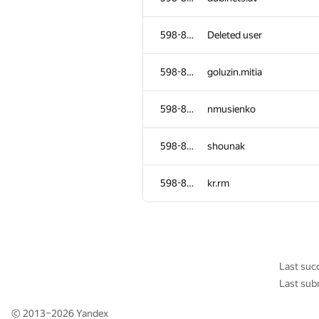
598-854
zvo
598-854
Deleted user
598-854
dekrays
598-854
goluzin.mitia
598-854
zhgbsh
598-854
nmusienko
598-854
denis-aql
598-854
shounak
598-854
saadtaame
598-854
kr.rm
598-854
nurbergen.argyn
598-854
korlov
Last suc
Last sub
598-854
lunawyll
© 2013–2026
Yandex