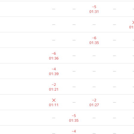
−9
—
—
—
−5
—
—
—
01:31
01:31
−2
—
—
—
—
—
—
—
00:52
01
−10
−
—
—
—
−6
—
—
—
01:28
01
01:35
−3
—
—
—
−6
—
—
—
01:01
01:36
−1
—
—
—
−4
—
—
—
00:49
01:39
−6
—
—
—
−2
—
—
—
01:28
01:21
−10
—
—
—
−2
—
—
01:37
01:11
01:27
−2
—
—
—
−5
—
—
—
01:24
01:35
−1
−5
−1
—
−4
—
—
—
00:55
01:37
01:20