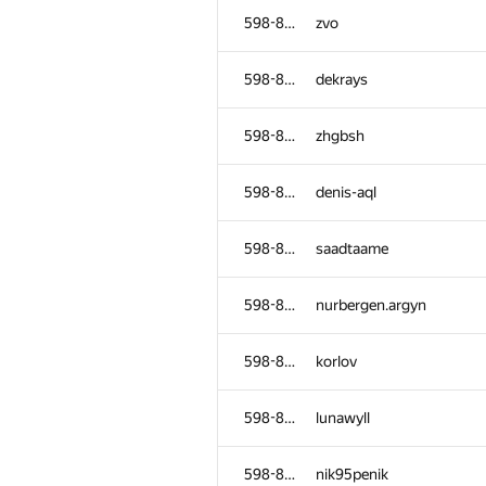
598-854
zvo
598-854
dekrays
598-854
zhgbsh
598-854
denis-aql
598-854
saadtaame
598-854
nurbergen.argyn
598-854
korlov
598-854
lunawyll
598-854
nik95penik