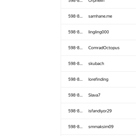
598-854
Orphelin
598-854
samhane.me
598-854
lingling000
598-854
ComradOctopus
598-854
skubach
598-854
lorefinding
598-854
Slava7
598-854
isfandiyor29
598-854
smmaksim09