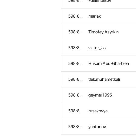
598-854
kdelimbetov
598-854
mariak
598-854
Timofey Asyrkin
598-854
victor_kzk
598-854
Husam Abu-Gharbieh
598-854
tlek.muhametkali
598-854
geymer1996
598-854
rusakovya
598-854
yantonov