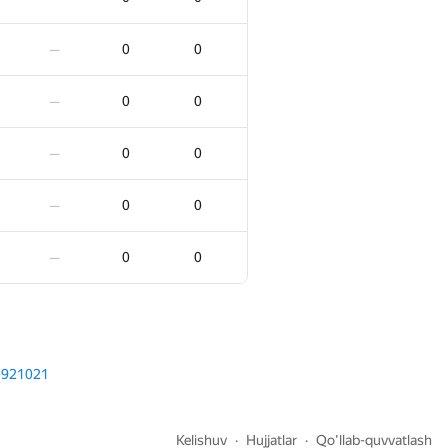
0
0
—
0
0
—
0
0
—
0
0
—
0
0
—
0
0
—
0
0
—
0
0
—
0
0
—
0
0
—
0
0
—
0
0
—
9
a-921021
0
0
—
Kelishuv
Hujjatlar
Qo'llab-quvvatlash