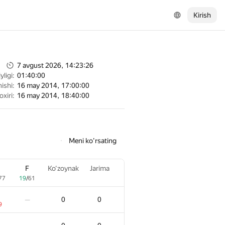
Kirish
7 avgust 2026, 14:23:26
ligi:
01:40:00
ishi:
16 may 2014, 17:00:00
oxiri:
16 may 2014, 18:40:00
Meni ko'rsating
F
Ko‘zoynak
Jarima
77
19
/
61
0
0
—
9