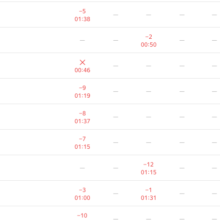
−6
—
—
—
—
−5
—
—
—
—
01:12
01:38
−8
—
—
—
—
−2
—
—
—
—
01:06
00:50
−8
−3
—
—
—
—
—
—
—
01:36
01:39
00:46
−6
−1
—
—
—
−9
—
—
—
—
01:27
01:23
01:19
−7
—
—
—
—
−8
—
—
—
—
01:19
01:37
−3
—
—
—
—
−7
—
—
—
—
00:53
01:15
−4
—
—
—
—
−12
—
—
—
—
00:49
01:15
−1
−2
—
—
—
−3
−1
—
—
—
00:36
01:28
01:00
01:31
−6
−3
—
—
—
−10
—
—
—
—
01:13
01:37