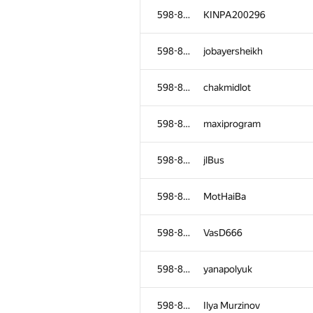
598-854
KINPA200296
598-854
jobayersheikh
598-854
chakmidlot
598-854
maxiprogram
598-854
jlBus
598-854
MotHaiBa
598-854
VasD666
598-854
yanapolyuk
598-854
Ilya Murzinov