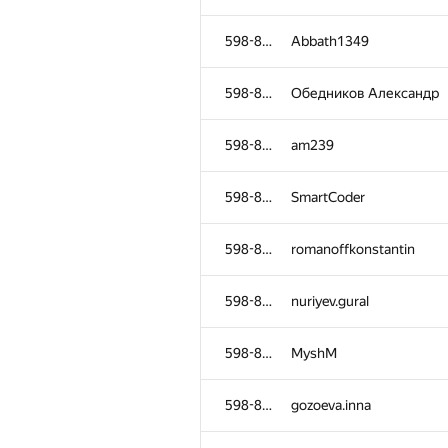
598-854
Abbath1349
598-854
Обедников Александр
598-854
am239
598-854
SmartCoder
598-854
romanoffkonstantin
598-854
nuriyev.gural
598-854
MyshM
598-854
gozoeva.inna