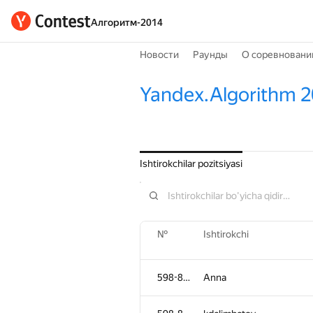
Алгоритм-2014
Новости
Раунды
О соревновани
Yandex.Algorithm 
Ishtirokchilar pozitsiyasi
№
Ishtirokchi
598-854
Anna