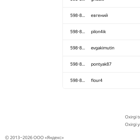
598-854
KINPA200296
598-854
евгений
598-854
jobayersheikh
598-854
pilon4ik
598-854
chakmidlot
598-854
evgakimutin
598-854
maxiprogram
598-854
pontyak87
598-854
jlBus
598-854
flour4
598-854
MotHaiBa
598-854
VasD666
Oxirgi t
Oxirgi 
598-854
yanapolyuk
© 2013–2026 ООО «
Яндекс
»