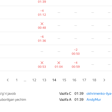
01:39
−5
−5
—
—
—
−4
—
—
—
—
01:35
01:23
01:12
—
—
—
—
—
—
—
00:55
00:36
00:48
−8
—
—
—
—
−6
—
—
—
—
01:26
01:36
−6
—
—
—
—
−2
—
—
—
—
01:25
00:50
−1
—
—
—
—
−4
—
—
00:37
00:53
01:04
00:59
−4
−2
—
—
—
00:50
00:57
1
…
12
13
14
15
16
17
18
−10
—
—
—
—
01:3
o‘g‘ri javob
Vazifa C
01:39
okhrimenko-ily
yuborilgan yechim
Vazifa A
01:39
AndyMur
−6
—
—
—
—
01:00