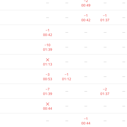
−2
—
—
—
—
00:49
−1
−1
—
—
—
00:42
01:37
−1
—
—
—
—
00:42
−10
—
—
—
—
01:39
—
—
—
—
01:13
−3
−1
—
—
—
00:53
01:12
−7
−2
—
—
—
01:39
01:37
A
B
C
D
E
—
—
—
—
236
/
1827
80
/
312
456
/
1458
128
/
276
254
/
8
00:44
−2
—
—
—
—
−1
—
—
—
—
00:3
00:44