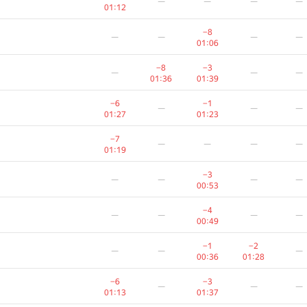
—
—
—
—
01:12
−8
—
—
—
—
01:06
−8
−3
—
—
—
01:36
01:39
−6
−1
—
—
—
01:27
01:23
−7
—
—
—
—
01:19
−3
—
—
—
—
00:53
−4
—
—
—
—
00:49
−1
−2
—
—
—
00:36
01:28
−6
−3
—
—
—
01:13
01:37