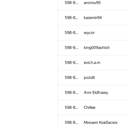
598-854
aronov95
598-854
kazemir94
598-854
wycor
598-854
king009ashish
598-854
evich.a.m
598-854
justdit
598-854
Amr Eldfrawy
№
Ishtirokchi
598-854
Chillee
598-854
Anna
598-854
Михаил Ковбасюк