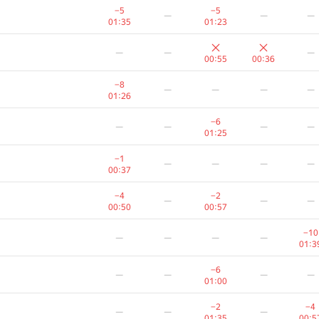
−5
−5
—
—
—
01:35
01:23
—
—
—
00:55
00:36
−8
—
—
—
—
01:26
−6
—
—
—
—
01:25
−1
—
—
—
—
00:37
−4
−2
—
—
—
00:50
00:57
−10
—
—
—
—
01:3
−6
—
—
—
—
01:00
−2
−4
—
—
—
01:35
00:5