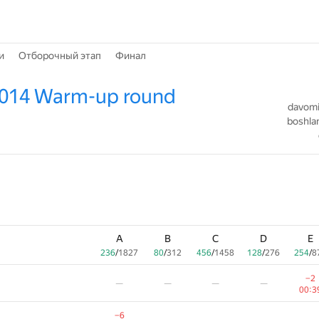
и
Отборочный этап
Финал
2014 Warm-up round
davomiy
boshlan
A
B
C
D
E
236
/
1827
80
/
312
456
/
1458
128
/
276
254
/
8
−2
—
—
—
—
00:3
−6