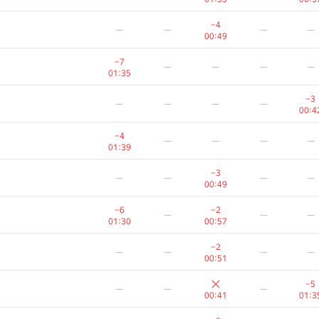
−4
—
—
—
—
00:49
−7
—
—
—
—
01:35
−3
—
—
—
—
00:4
−4
—
—
—
—
01:39
−3
—
—
—
—
00:49
−6
−2
—
—
—
01:30
00:57
−2
—
—
—
—
00:51
−5
—
—
—
00:41
01:3