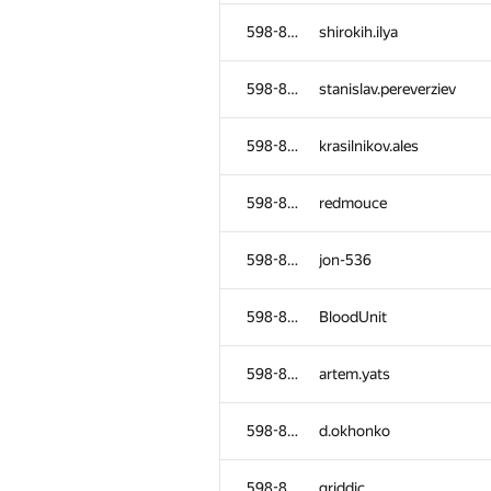
598-854
kdelimbetov
598-854
shirokih.ilya
598-854
mariak
598-854
stanislav.pereverziev
598-854
Timofey Asyrkin
598-854
krasilnikov.ales
598-854
victor_kzk
598-854
redmouce
598-854
Husam Abu-Gharbieh
598-854
jon-536
598-854
tlek.muhametkali
598-854
BloodUnit
598-854
geymer1996
598-854
artem.yats
598-854
rusakovya
598-854
d.okhonko
598-854
yantonov
598-854
griddic