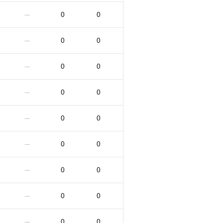
0
0
—
0
0
—
0
0
—
0
0
—
0
0
—
0
0
—
0
0
—
0
0
—
0
0
—
0
0
—
0
0
—
0
0
—
0
0
—
0
0
—
0
0
—
0
0
—
0
0
—
0
0
—