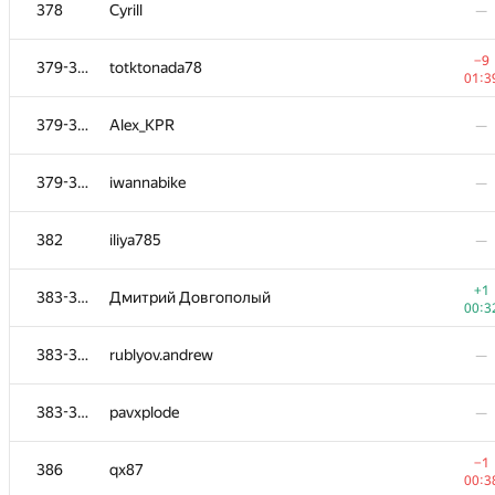
361-363
Copymaster
378
Cyrill
—
00:1
361-363
musat
—
−9
379-381
totktonada78
01:3
361-363
ryuzmukhametov
—
379-381
Alex_KPR
—
+1
364-366
BudAlNik
379-381
iwannabike
—
00:1
364-366
NikitaYakuntsev
—
382
iliya785
—
364-366
iob.veritas
—
+1
383-385
Дмитрий Довгополый
00:3
−5
367-368
ski3.mdn
383-385
rublyov.andrew
—
01:3
367-368
szamaszow.igor
—
383-385
pavxplode
—
369
perevodchik88
—
−1
386
qx87
00:3