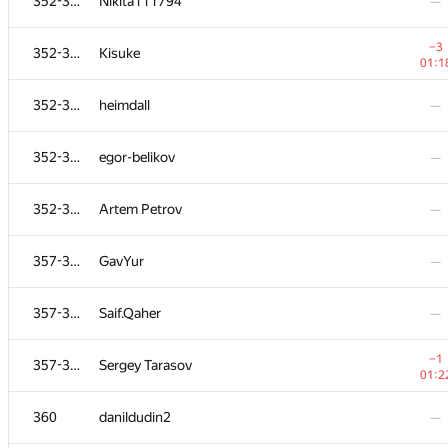
352-356
Nikita111794
—
−3
352-356
Kisuke
01:1
352-356
heimdall
—
352-356
egor-belikov
—
352-356
Artem Petrov
—
357-359
GavYur
—
357-359
Saif.Qaher
—
−1
357-359
Sergey Tarasov
01:2
360
danildudin2
—