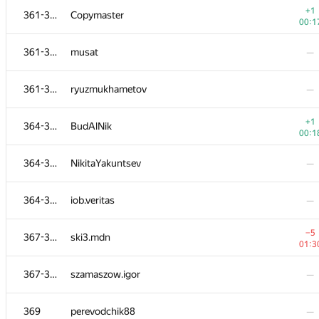
+1
361-363
Copymaster
00:1
361-363
musat
—
361-363
ryuzmukhametov
—
+1
364-366
BudAlNik
00:1
364-366
NikitaYakuntsev
—
364-366
iob.veritas
—
№
Участник
A
−5
367-368
ski3.mdn
236
/
18
01:3
351
Mafia
—
367-368
szamaszow.igor
—
352-356
Nikita111794
—
369
perevodchik88
—