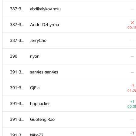
370-371
Nailgun
—
387-389
abdikalykov.msu
—
370-371
pchel
—
387-389
Andrii Dzhyrma
00:1
−9
372-374
Артем Лабунский
387-389
JerryCho
—
01:3
372-374
yermilov.anton
—
390
nyon
—
−3
372-374
mututunus
391-395
san4es-san4es
—
01:2
375-376
r.goroshko
—
−5
391-395
GjFla
01:2
375-376
kazakh proger
—
+1
391-395
hophacker
00:3
+1
377
nik.ioffe
391-395
Guoteng Rao
—
00:2
378
Cyrill
—
−1
391-395
Niko72