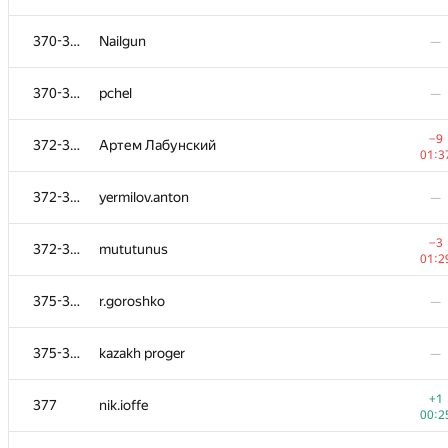
−3
352-356
Kisuke
370-371
Nailgun
—
01:1
352-356
heimdall
—
370-371
pchel
—
352-356
egor-belikov
—
−9
372-374
Артем Лабунский
01:3
352-356
Artem Petrov
—
372-374
yermilov.anton
—
357-359
GavYur
—
−3
372-374
mututunus
01:2
357-359
Saif.Qaher
—
375-376
r.goroshko
—
−1
357-359
Sergey Tarasov
375-376
kazakh proger
—
01:2
360
danildudin2
—
+1
377
nik.ioffe
00:2
+1