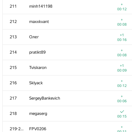
+
211
minh141198
00:12
+
212
maxxkvant
00:08
+1
213
Олег
00:16
+
214
pratikt89
00:08
+1
215
Tviskaron
00:09
+
216
Sklyack
00:12
№
Қатысушы
A
+
217
SergeyBankevich
896
/
2283
00:06
+1
201
Vladimir Danilov
218
megaserg
00:09
00:15
+2
202-203
BlEmp
+
219-220
FPV0206
00:09
00:11