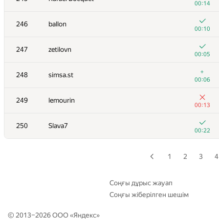
00:14
+2
229
balram.halwai
246
ballon
01:05
00:10
+3
230
hgolf
247
zetilovn
01:01
00:05
+
231-232
bulatov
+
248
simsa.st
00:06
00:06
+1
231-232
andrey.i.bogdanov
249
lemourin
00:17
00:13
+
233
smittylg
250
Slava7
00:19
00:22
+2
234
lisang
00:11
1
2
3
4
+1
235
aangairbender
00:10
Соңғы дұрыс жауап
Соңғы жіберілген шешім
+
236
wcwswswws
00:09
© 2013–2026 ООО «
Яндекс
»