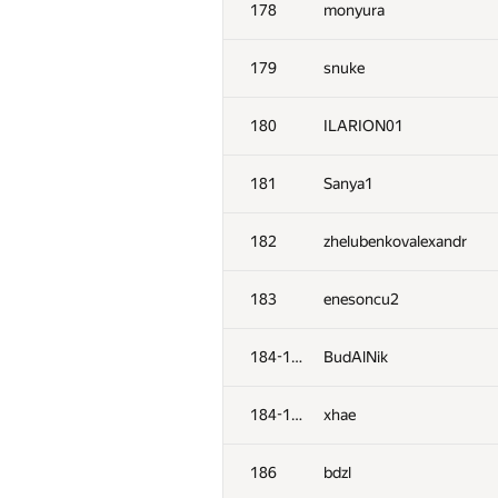
178
monyura
179
snuke
180
ILARION01
181
Sanya1
182
zhelubenkovalexandr
183
enesoncu2
184-185
BudAlNik
№
Участник
184-185
xhae
151-152
hanzbrow
186
bdzl