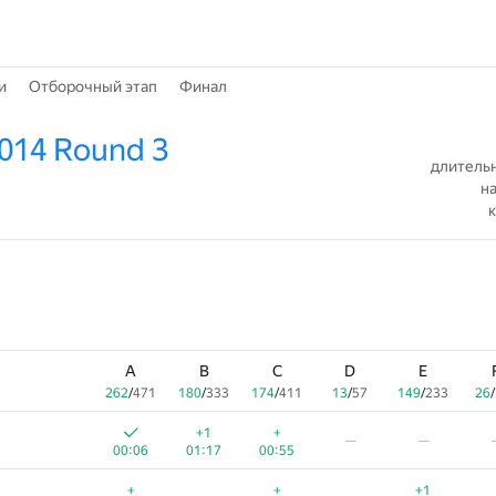
и
Отборочный этап
Финал
2014 Round 3
длительн
на
к
A
B
C
D
E
262
/
471
180
/
333
174
/
411
13
/
57
149
/
233
26
/
+1
+
—
—
00:06
01:17
00:55
+
+
+1