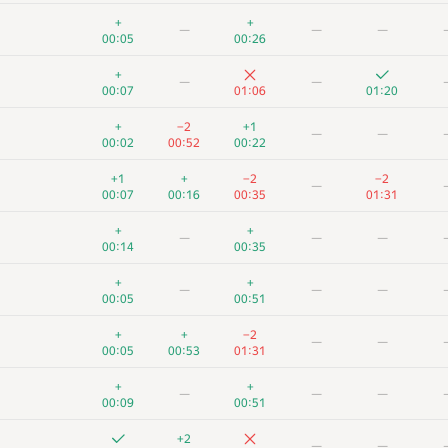
+
+
+1
—
—
+
+
—
—
—
00:08
00:28
01:22
00:05
00:26
+
+2
+2
—
—
+
—
—
00:04
00:15
00:42
00:07
01:06
01:20
+
+1
+2
−2
—
+
−2
+1
—
—
00:04
00:45
00:34
01:03
00:02
00:52
00:22
+1
+
+
—
—
+1
+
−2
−2
—
00:06
01:21
00:39
00:07
00:16
00:35
01:31
+
+
+1
—
—
+
+
—
—
—
00:05
00:43
01:22
00:14
00:35
+
+2
+
—
—
+
+
—
—
—
00:02
01:28
00:23
00:05
00:51
+2
+1
+
—
—
+
+
−2
—
—
00:17
00:32
00:51
00:05
00:53
01:31
+
+2
+
—
—
+
+
—
—
—
00:12
01:25
00:29
00:09
00:51
+
+4
+
−
—
—
+2
—
—
00:24
00:19
00:49
01