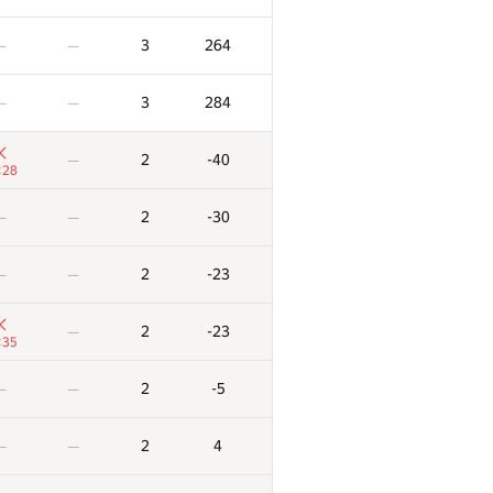
3
264
—
—
3
284
—
—
2
-40
—
:28
2
-30
—
—
2
-23
—
—
2
-23
—
:35
2
-5
—
—
2
4
—
—