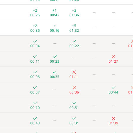
+2
+1
+2
—
—
00:26
00:42
01:36
+2
+
+5
—
—
00:36
00:16
01:32
—
—
—
00:04
00:22
01
—
—
00:11
00:23
01:27
—
—
00:06
00:35
01:11
—
—
00:07
00:36
00:44
01
—
—
—
00:10
00:51
—
—
00:40
00:31
01:39