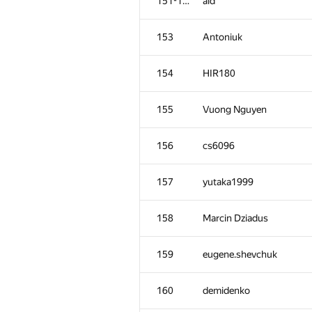
151-152
aid
153
Antoniuk
154
HIR180
155
Vuong Nguyen
156
cs6096
157
yutaka1999
158
Marcin Dziadus
159
eugene.shevchuk
160
demidenko