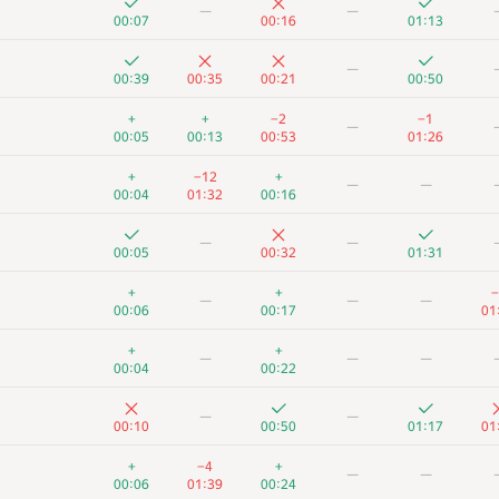
—
—
00:07
00:16
01:13
—
00:39
00:35
00:21
00:50
+
+
−2
−1
—
00:05
00:13
00:53
01:26
+
−12
+
—
—
00:04
01:32
00:16
—
—
00:05
00:32
01:31
+
+
−
—
—
—
00:06
00:17
01
+
+
—
—
—
00:04
00:22
A
B
C
D
E
—
—
262
/
471
180
/
333
174
/
411
13
/
57
149
/
233
26
/
00:10
00:50
01:17
01
+1
+
—
—
+
−4
+
—
—
00:06
01:17
00:55
00:06
01:39
00:24