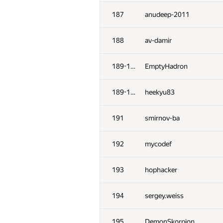
151-152
aid
187
anudeep-2011
153
Antoniuk
188
av-damir
154
HIR180
189-190
EmptyHadron
155
Vuong Nguyen
189-190
heekyu83
156
cs6096
191
smirnov-ba
157
yutaka1999
192
mycodef
158
Marcin Dziadus
193
hophacker
159
eugene.shevchuk
194
sergey.weiss
160
demidenko
195
DemonSkorpion