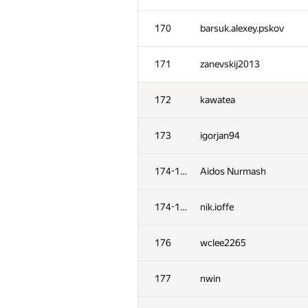
170
barsuk.alexey.pskov
171
zanevskij2013
172
kawatea
173
igorjan94
174-175
Aidos Nurmash
174-175
nik.ioffe
176
wclee2265
177
nwin