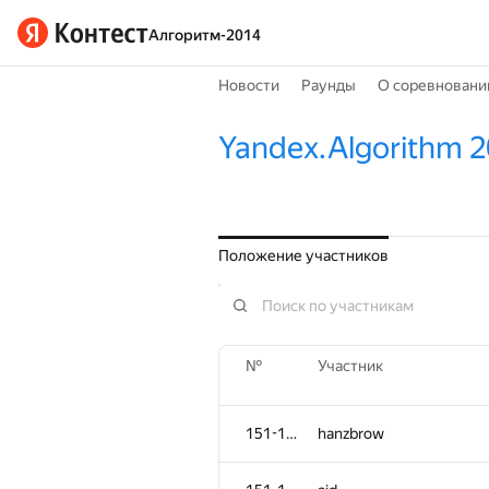
Алгоритм-2014
Новости
Раунды
О соревновани
Yandex.Algorithm 
Положение участников
№
Участник
151-152
hanzbrow