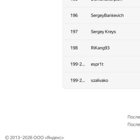
161
Ziki Soy
196
SergeyBankevich
162
skyvn97
197
Sergey Kreys
163
LichSandroLives
198
RiKang93
164
Виктор Баринов
199-200
espr1t
165
DDD BBB
199-200
szalivako
166
Yordan Chaparov
167
hiukim
После
После
168
Catalin Stefan Tiseanu
© 2013–2026 ООО «
Яндекс
»