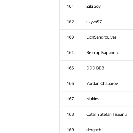
161
Ziki Soy
162
skyvn97
163
LichSandroLives
164
Виктор Баринов
165
DDD BBB
166
Yordan Chaparov
167
hiukim
168
Catalin Stefan Tiseanu
169
dergach