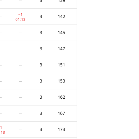
3
139
—
—
−1
3
142
—
01:13
3
145
—
—
3
147
—
—
3
151
—
—
3
153
—
—
3
162
—
—
3
167
—
—
1
3
173
—
:18