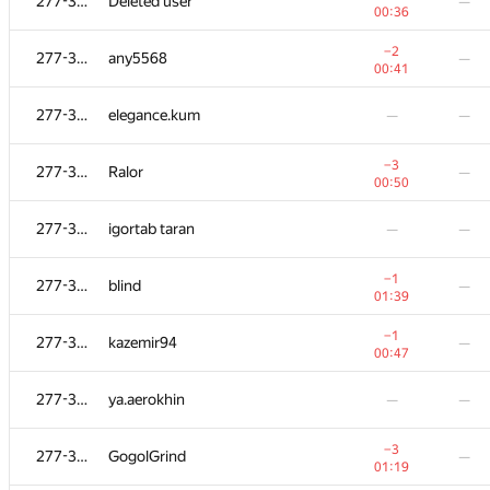
277-329
277-329
Deleted user
Deleted user
—
—
00:36
00:36
−2
−2
277-329
277-329
any5568
any5568
—
—
00:41
00:41
277-329
277-329
elegance.kum
elegance.kum
—
—
—
—
−3
−3
277-329
277-329
Ralor
Ralor
—
—
00:50
00:50
277-329
277-329
igortab taran
igortab taran
—
—
—
—
−1
−1
277-329
277-329
blind
blind
—
—
01:39
01:39
−1
−1
277-329
277-329
kazemir94
kazemir94
—
—
00:47
00:47
277-329
277-329
ya.aerokhin
ya.aerokhin
—
—
—
—
−3
−3
277-329
277-329
GogolGrind
GogolGrind
—
—
01:19
01:19