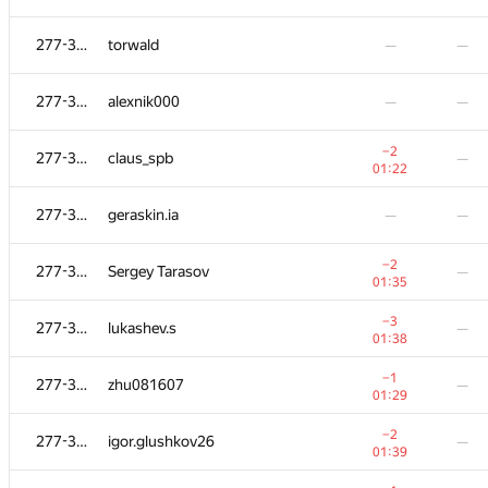
277-329
277-329
torwald
torwald
—
—
—
—
277-329
277-329
alexnik000
alexnik000
—
—
—
—
−2
−2
277-329
277-329
claus_spb
claus_spb
—
—
01:22
01:22
277-329
277-329
geraskin.ia
geraskin.ia
—
—
—
—
−2
−2
277-329
277-329
Sergey Tarasov
Sergey Tarasov
—
—
01:35
01:35
−3
−3
277-329
277-329
lukashev.s
lukashev.s
—
—
01:38
01:38
−1
−1
277-329
277-329
zhu081607
zhu081607
—
—
01:29
01:29
−2
−2
277-329
277-329
igor.glushkov26
igor.glushkov26
—
—
01:39
01:39