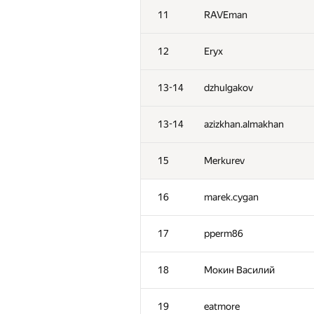
11
RAVEman
2
hos.lyric
12
Eryx
3
s-quark
13-14
dzhulgakov
4
vepifanov
13-14
azizkhan.almakhan
5
peter50216
15
Merkurev
6
Pawel Parys
16
marek.cygan
7
Petr
17
pperm86
8
mikhailOK
18
Мокин Василий
9
dmitrymatov
19
eatmore