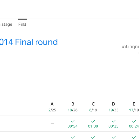
n stage
Final
014 Final round
տևողու
A
B
C
D
E
2
/
25
18
/
26
6
/
19
19
/
33
17
/
19
—
00:54
01:30
00:35
00:24