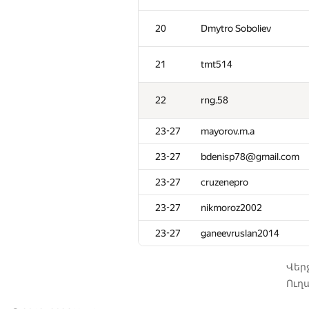
10
LayCurse
20
Dmytro Soboliev
11
RAVEman
21
tmt514
12
Eryx
22
rng.58
13-14
dzhulgakov
23-27
mayorov.m.a
13-14
azizkhan.almakhan
23-27
bdenisp78@gmail.com
15
Merkurev
23-27
cruzenepro
23-27
nikmoroz2002
16
marek.cygan
23-27
ganeevruslan2014
17
pperm86
Վեր
Ուղա
18
Мокин Василий