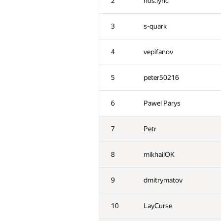
2
hos.lyric
3
s-quark
4
vepifanov
5
peter50216
6
Pawel Parys
7
Petr
8
mikhailOK
9
dmitrymatov
№
Մասնակից
10
LayCurse
1
tourist