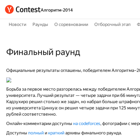
Алгоритм-2014
Новости
Раунды
О соревновании
Отборочный этап
Ф
Финальный раунд
Официальные результаты оглашены, победителем Алгоритма–2014
Борьба за первое место разгорелась между победителем Алгор
университета. Лучший результат — четыре задачи при 66 минут
Кадзухиро решил столько же задач, но набрал больше штрафного
из университета Цинхуа: он решил четыре задачи при 125 минут
рублей соответственно.
Онлайн-комментарии доступны
на codeforces
, фотографии с ме
Доступны
полный
и
краткий
архивы финального раунда.