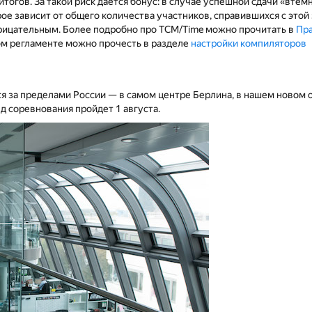
тогов. За такой риск даётся бонус: в случае успешной сдачи «втё
е зависит от общего количества участников, справившихся с этой 
рицательным. Более подробно про TCM/Time можно прочитать в
Пр
ом регламенте можно прочесть в разделе
настройки компиляторов
ся за пределами России — в самом центре Берлина, в нашем новом 
д соревнования пройдет 1 августа.