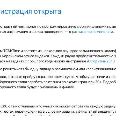
гистрация открыта
- открытый чемпионат по программированию с оригинальными прав
бная информация о сроках проведения — в
расписании чемпионата
.
м TCM/Time и состоит из нескольких раундов: разминочного, квали
 в Берлинском офисе Яндекса. Каждый раунд продолжительностью 
ься на задачах с прошлого года можно на странице
Алгоритма 2013
о решить хотя бы одну задачу в разминочном или квалификационно
дов, которые пройдут в разное время суток, чтобы участники из вс
борочного этапа зарабатывают очки по схеме «гран-при 30». Подро
борочного этапа будут приглашены в финал!
ICPC с тем отличием, что участник может отправить каждую задачу
 тестах, перечисленных в условиях задачи, а финальный вердикт с