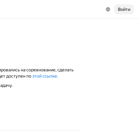
Войти
ровались на соревнование, сделать
дет доступен по
этой ссылке
.
адачу.