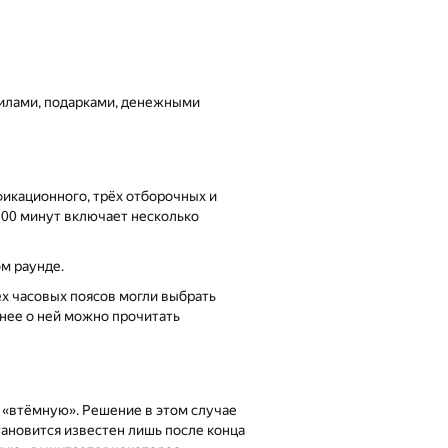
илами, подарками, денежными
фикационного, трёх отборочных и
100 минут включает несколько
м раунде.
ех часовых поясов могли выбрать
бнее о ней можно прочитать
 «втёмную». Решение в этом случае
тановится известен лишь после конца