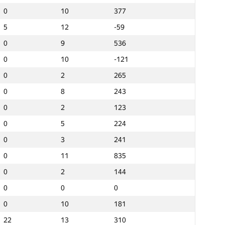
4
4
0
165
165
10
0
0
377
10
10
377
377
—
—
0
—
—
1
0
0
18
1
1
18
18
4
4
5
-86
-86
12
5
5
-59
12
12
-59
-59
3
3
8
61
61
11
8
8
208
11
11
208
208
3
3
0
173
173
9
0
0
536
9
9
536
536
3
3
0
-15
-15
10
0
0
167
10
10
167
167
4
4
0
-89
-89
10
0
0
-121
10
10
-121
-121
4
4
0
36
36
7
0
0
93
7
7
93
93
—
—
0
—
—
2
0
0
265
2
2
265
265
—
—
0
—
—
0
0
0
0
0
0
0
0
4
4
0
117
117
8
0
0
243
8
8
243
243
—
—
0
—
—
1
0
0
60
1
1
60
60
2
2
0
123
123
2
0
0
123
2
2
123
123
3
3
0
211
211
5
0
0
322
5
5
322
322
2
2
0
182
182
5
0
0
224
5
5
224
224
—
—
0
—
—
0
0
0
0
0
0
0
0
—
—
0
—
—
3
0
0
241
3
3
241
241
—
—
0
—
—
0
0
0
0
0
0
0
0
4
4
0
246
246
11
0
0
835
11
11
835
835
4
4
0
4
4
12
0
0
257
12
12
257
257
—
—
0
—
—
2
0
0
144
2
2
144
144
—
—
0
—
—
5
0
0
623
5
5
623
623
—
—
0
—
—
0
0
0
0
0
0
0
0
4
4
0
27
27
7
0
0
380
7
7
380
380
3
3
0
-69
-69
10
0
0
181
10
10
181
181
0
0
0
0
0
1
0
0
128
1
1
128
128
5
5
22
3
3
13
22
22
310
13
13
310
310
0
0
0
0
0
3
0
0
166
3
3
166
166