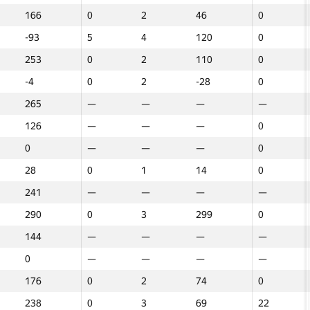
166
166
2
46
0
0
2
2
0
46
46
4
165
0
0
18
18
—
—
—
—
—
—
—
—
—
—
—
—
—
-93
-93
4
120
5
5
4
4
0
120
120
4
-86
0
0
62
62
4
85
8
8
4
4
0
85
85
3
61
0
0
253
253
2
110
0
0
2
2
0
110
110
3
173
0
0
248
248
3
-66
0
0
3
3
0
-66
-66
3
-15
0
0
-4
-4
2
-28
0
0
2
2
0
-28
-28
4
-89
0
0
57
57
—
—
—
—
—
—
0
—
—
4
36
0
0
265
265
—
—
—
—
—
—
—
—
—
—
—
—
—
0
0
—
—
—
—
—
—
—
—
—
—
—
—
—
126
126
—
—
—
—
—
—
0
—
—
4
117
0
0
60
60
—
—
—
—
—
—
—
—
—
—
—
—
—
0
0
—
—
—
—
—
—
0
—
—
2
123
0
0
111
111
—
—
—
—
—
—
0
—
—
3
211
0
0
28
28
1
14
0
0
1
1
0
14
14
2
182
0
0
0
0
—
—
—
—
—
—
—
—
—
—
—
—
—
241
241
—
—
—
—
—
—
—
—
—
—
—
—
—
0
0
0
0
0
0
0
0
—
0
0
—
—
—
—
290
290
3
299
0
0
3
3
0
299
299
4
246
0
0
135
135
3
118
0
0
3
3
0
118
118
4
4
0
0
144
144
—
—
—
—
—
—
—
—
—
—
—
—
—
293
293
2
330
0
0
2
2
—
330
330
—
—
—
—
0
0
—
—
—
—
—
—
—
—
—
—
—
—
—
120
120
1
233
0
0
1
1
0
233
233
4
27
0
0
176
176
2
74
0
0
2
2
0
74
74
3
-69
0
0
128
128
—
—
—
—
—
—
0
—
—
0
0
0
0
238
238
3
69
0
0
3
3
22
69
69
5
3
22
22
166
166
0
0
0
0
0
0
0
0
0
0
0
0
0