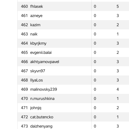
460
460
fhlasek
fhlasek
0
5
135
0
0
5
5
0
461
461
azneye
azneye
0
3
293
0
0
3
3
0
462
462
kazim
kazim
0
2
120
0
0
2
2
0
463
463
naik
naik
0
1
128
0
0
1
1
—
464
464
kbyrjkmy
kbyrjkmy
0
3
166
0
0
3
3
0
lai
465
465
evgenii.balai
evgenii.balai
0
2
134
0
0
2
2
0
vpavel
466
466
akhtyamovpavel
akhtyamovpavel
0
3
148
0
0
3
3
0
467
467
skyvn97
skyvn97
0
3
50
0
0
3
3
0
468
468
IlyaLos
IlyaLos
0
3
94
0
0
3
3
0
ky239
469
469
malinovsky239
malinovsky239
0
4
178
0
0
4
4
0
kina
470
470
n.murushkina
n.murushkina
0
1
103
0
0
1
1
0
471
471
johnjq
johnjq
0
2
-5
0
0
2
2
—
cko
472
472
cat.butencko
cat.butencko
0
1
128
0
0
1
1
—
Round 1
Round 1
Round 1
Round
կից
№
№
Մասնակից
Մասնակից
ang
473
473
daizhenyang
daizhenyang
0
3
163
0
0
3
3
0
GP30
Σ
Տուգանք
GP30
GP30
Σ
Σ
GP30