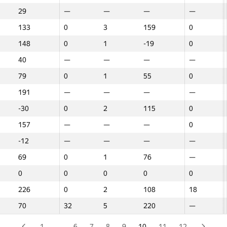
29
29
—
—
—
—
—
—
—
—
—
—
—
—
—
134
134
1
154
0
0
1
1
—
154
154
—
—
—
—
133
133
3
159
0
0
3
3
0
159
159
4
74
0
0
148
148
3
229
0
0
3
3
0
229
229
4
164
0
0
148
148
1
-19
0
0
1
1
0
-19
-19
4
84
0
0
50
50
2
100
0
0
2
2
0
100
100
3
185
0
0
40
40
—
—
—
—
—
—
—
—
—
—
—
—
—
94
94
2
226
0
0
2
2
0
226
226
4
177
0
0
79
79
1
55
0
0
1
1
0
55
55
4
227
0
0
178
178
4
340
0
0
4
4
0
340
340
3
66
0
0
191
191
—
—
—
—
—
—
—
—
—
—
—
—
—
103
103
0
0
0
0
0
0
—
0
0
—
—
—
—
-30
-30
2
115
0
0
2
2
0
115
115
0
0
0
0
-5
-5
—
—
—
—
—
—
—
—
—
—
—
—
—
157
157
—
—
—
—
—
—
0
—
—
2
70
0
0
128
128
—
—
—
—
—
—
—
—
—
—
—
—
—
-12
-12
—
—
—
—
—
—
—
—
—
—
—
—
—
163
163
1
97
0
0
1
1
—
97
97
—
—
—
—
69
69
1
76
0
0
1
1
—
76
76
—
—
—
—
166
166
2
46
0
0
2
2
0
46
46
4
165
0
0
0
0
0
0
0
0
0
0
0
0
0
0
0
0
0
-93
-93
4
120
5
5
4
4
0
120
120
4
-86
0
0
226
226
2
108
0
0
2
2
18
108
108
5
34
18
18
253
253
2
110
0
0
2
2
0
110
110
3
173
0
0
70
70
5
220
32
32
5
5
—
220
220
—
—
—
—
-4
-4
2
-28
0
0
2
2
0
-28
-28
4
-89
0
0
265
265
—
—
—
—
—
—
—
—
—
—
—
—
—
1
…
6
7
8
9
10
11
12