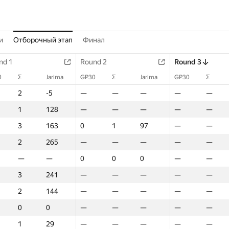
и
Отборочный этап
Финал
nd 1
nd 1
Round 2
Round 2
Round 2
Round 3
Round 3
Round 3
0
0
Σ
Σ
Jarima
Jarima
Jarima
GP30
GP30
GP30
Σ
Σ
Σ
Jarima
Jarima
Jarima
GP30
GP30
GP30
Σ
Σ
Σ
Jarima
2
2
-5
-5
-5
—
—
—
—
—
—
—
—
—
—
—
—
—
—
—
—
1
1
128
128
128
—
—
—
—
—
—
—
—
—
—
—
—
—
—
—
—
3
3
163
163
163
0
0
0
1
1
1
97
97
97
—
—
—
—
—
—
—
2
2
265
265
265
—
—
—
—
—
—
—
—
—
—
—
—
—
—
—
—
—
—
—
—
—
0
0
0
0
0
0
0
0
0
—
—
—
—
—
—
—
3
3
241
241
241
—
—
—
—
—
—
—
—
—
—
—
—
—
—
—
—
2
2
144
144
144
—
—
—
—
—
—
—
—
—
—
—
—
—
—
—
—
0
0
0
0
0
—
—
—
—
—
—
—
—
—
—
—
—
—
—
—
—
1
1
29
29
29
—
—
—
—
—
—
—
—
—
—
—
—
—
—
—
—