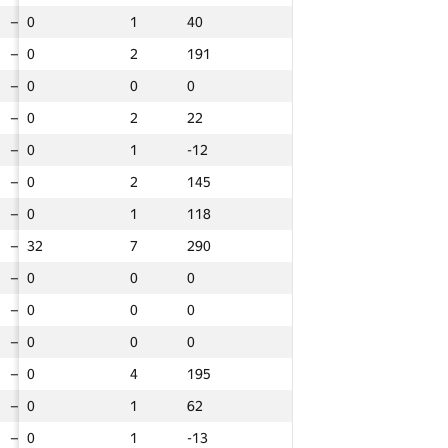
—
—
0
0
0
1
1
1
40
40
40
—
—
0
0
0
2
2
2
191
191
191
—
—
0
0
0
0
0
0
0
0
0
—
—
0
0
0
2
2
2
22
22
22
—
—
0
0
0
1
1
1
-12
-12
-12
—
—
0
0
0
2
2
2
145
145
145
—
—
0
0
0
1
1
1
118
118
118
—
—
32
32
32
7
7
7
290
290
290
—
—
0
0
0
0
0
0
0
0
0
—
—
0
0
0
0
0
0
0
0
0
—
—
0
0
0
0
0
0
0
0
0
—
—
0
0
0
4
4
4
195
195
195
—
—
0
0
0
1
1
1
62
62
62
Jami
Jami
Jami
—
—
0
0
0
1
1
1
-13
-13
-13
Jarima
Jarima
GP30 Miqdor
GP30 Miqdor
GP30 Miqdor
Sum
Sum
Sum
Umumiy jarima
Umumiy jarima
Umumiy jarima