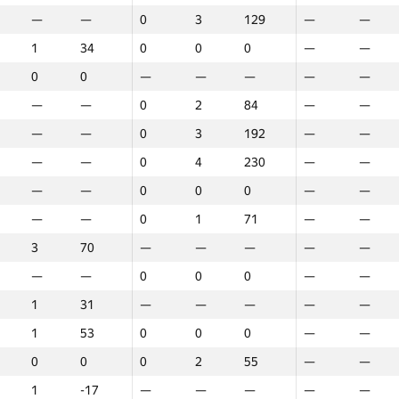
—
—
—
—
—
0
0
0
3
3
3
129
129
129
—
—
—
—
—
—
—
2
2
-5
-5
-5
—
—
—
—
—
—
—
—
—
—
—
—
—
—
—
—
1
1
34
34
34
0
0
0
0
0
0
0
0
0
—
—
—
—
—
—
—
1
1
128
128
128
—
—
—
—
—
—
—
—
—
—
—
—
—
—
—
—
0
0
0
0
0
—
—
—
—
—
—
—
—
—
—
—
—
—
—
—
—
3
3
163
163
163
0
0
0
1
1
1
97
97
97
—
—
—
—
—
—
—
—
—
—
—
—
0
0
0
2
2
2
84
84
84
—
—
—
—
—
—
—
2
2
265
265
265
—
—
—
—
—
—
—
—
—
—
—
—
—
—
—
—
—
—
—
—
—
0
0
0
3
3
3
192
192
192
—
—
—
—
—
—
—
—
—
—
—
—
0
0
0
0
0
0
0
0
0
—
—
—
—
—
—
—
—
—
—
—
—
0
0
0
4
4
4
230
230
230
—
—
—
—
—
—
—
3
3
241
241
241
—
—
—
—
—
—
—
—
—
—
—
—
—
—
—
—
—
—
—
—
—
0
0
0
0
0
0
0
0
0
—
—
—
—
—
—
—
2
2
144
144
144
—
—
—
—
—
—
—
—
—
—
—
—
—
—
—
—
—
—
—
—
—
0
0
0
1
1
1
71
71
71
—
—
—
—
—
—
—
0
0
0
0
0
—
—
—
—
—
—
—
—
—
—
—
—
—
—
—
—
3
3
70
70
70
—
—
—
—
—
—
—
—
—
—
—
—
—
—
—
—
1
1
29
29
29
—
—
—
—
—
—
—
—
—
—
—
—
—
—
—
—
—
—
—
—
—
0
0
0
0
0
0
0
0
0
—
—
—
—
—
—
—
1
1
40
40
40
—
—
—
—
—
—
—
—
—
—
—
—
—
—
—
—
1
1
31
31
31
—
—
—
—
—
—
—
—
—
—
—
—
—
—
—
—
2
2
191
191
191
—
—
—
—
—
—
—
—
—
—
—
—
—
—
—
—
1
1
53
53
53
0
0
0
0
0
0
0
0
0
—
—
—
—
—
—
—
—
—
—
—
—
0
0
0
0
0
0
0
0
0
—
—
—
—
—
—
—
0
0
0
0
0
0
0
0
2
2
2
55
55
55
—
—
—
—
—
—
—
—
—
—
—
—
0
0
0
2
2
2
22
22
22
—
—
—
—
—
—
—
1
1
-17
-17
-17
—
—
—
—
—
—
—
—
—
—
—
—
—
—
—
—
1
1
-12
-12
-12
—
—
—
—
—
—
—
—
—
—
—
—
—
—
—
—