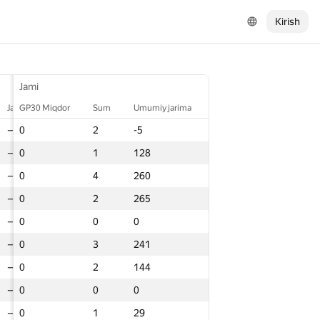
Kirish
Jami
Jami
Jami
Jarima
Jarima
GP30 Miqdor
GP30 Miqdor
GP30 Miqdor
Sum
Sum
Sum
Umumiy jarima
Umumiy jarima
Umumiy jarima
—
—
0
0
0
2
2
2
-5
-5
-5
—
—
0
0
0
1
1
1
128
128
128
—
—
0
0
0
4
4
4
260
260
260
—
—
0
0
0
2
2
2
265
265
265
—
—
0
0
0
0
0
0
0
0
0
—
—
0
0
0
3
3
3
241
241
241
—
—
0
0
0
2
2
2
144
144
144
—
—
0
0
0
0
0
0
0
0
0
—
—
0
0
0
1
1
1
29
29
29