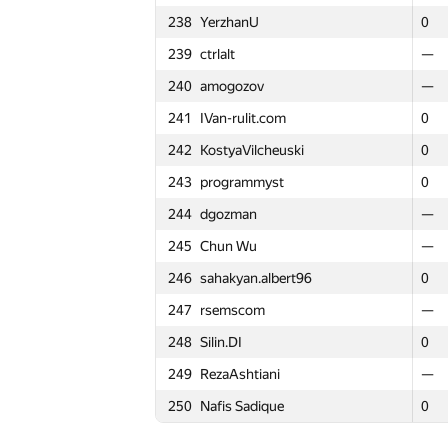
238
YerzhanU
238
238
YerzhanU
YerzhanU
0
0
0
2
215
quux
215
215
quux
quux
0
0
0
1
239
ctrlalt
239
239
ctrlalt
ctrlalt
—
—
—
—
216
Food is Good
216
216
Food is Good
Food is Good
—
—
—
—
240
amogozov
240
240
amogozov
amogozov
—
—
—
—
217
Pawel Parys
217
217
Pawel Parys
Pawel Parys
0
0
0
2
241
IVan-rulit.com
241
241
IVan-rulit.com
IVan-rulit.com
0
0
0
0
218
JellyDoge
218
218
JellyDoge
JellyDoge
0
0
0
0
242
KostyaVilcheuski
242
242
KostyaVilcheuski
KostyaVilcheuski
0
0
0
5
219
Andrei Lysiuk
219
219
Andrei Lysiuk
Andrei Lysiuk
—
—
—
—
243
programmyst
243
243
programmyst
programmyst
0
0
0
0
220
zhevachkas
220
220
zhevachkas
zhevachkas
0
0
0
0
244
dgozman
244
244
dgozman
dgozman
—
—
—
—
221
thnkndblv
221
221
thnkndblv
thnkndblv
0
0
0
2
245
Chun Wu
245
245
Chun Wu
Chun Wu
—
—
—
—
222
Brave Heart
222
222
Brave Heart
Brave Heart
—
—
—
—
246
sahakyan.albert96
246
246
sahakyan.albert96
sahakyan.albert96
0
0
0
0
223
pedrosorio
223
223
pedrosorio
pedrosorio
0
0
0
1
247
rsemscom
247
247
rsemscom
rsemscom
—
—
—
—
224
KrK
224
224
KrK
KrK
—
—
—
—
248
Silin.DI
248
248
Silin.DI
Silin.DI
0
0
0
2
225
0x2207
225
225
0x2207
0x2207
0
0
0
1
249
RezaAshtiani
249
249
RezaAshtiani
RezaAshtiani
—
—
—
—
226
ashrap13
226
226
ashrap13
ashrap13
0
0
0
0
250
Nafis Sadique
250
250
Nafis Sadique
Nafis Sadique
0
0
0
3
227
Linh Nguyen
227
227
Linh Nguyen
Linh Nguyen
—
—
—
—
228
Bob
228
228
Bob
Bob
—
—
—
—