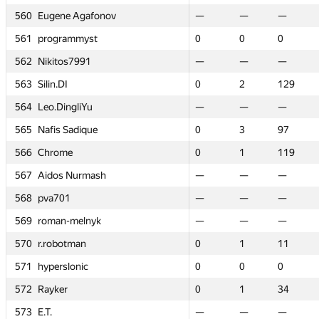
afonov
afonov
560
560
560
560
Eugene Agafonov
Eugene Agafonov
Eugene Agafonov
Eugene Agafonov
—
—
—
—
—
—
—
—
—
—
—
—
—
—
—
—
—
—
—
—
—
—
yst
yst
561
561
561
561
programmyst
programmyst
programmyst
programmyst
0
0
0
0
0
0
0
0
0
0
0
—
0
0
—
0
0
0
0
0
—
—
91
91
562
562
562
562
Nikitos7991
Nikitos7991
Nikitos7991
Nikitos7991
—
—
—
—
—
—
—
—
—
—
—
—
—
—
—
—
—
—
—
—
—
—
563
563
563
563
Silin.DI
Silin.DI
Silin.DI
Silin.DI
0
0
2
2
129
129
0
0
0
0
2
—
2
2
—
2
129
129
129
129
—
—
Yu
Yu
564
564
564
564
Leo.DingliYu
Leo.DingliYu
Leo.DingliYu
Leo.DingliYu
—
—
—
—
—
—
—
—
—
—
—
—
—
—
—
—
—
—
—
—
—
—
que
que
565
565
565
565
Nafis Sadique
Nafis Sadique
Nafis Sadique
Nafis Sadique
0
0
3
3
97
97
0
0
0
0
3
—
3
3
—
3
97
97
97
97
—
—
566
566
566
566
Chrome
Chrome
Chrome
Chrome
0
0
1
1
119
119
0
0
0
0
1
—
1
1
—
1
119
119
119
119
—
—
mash
mash
567
567
567
567
Aidos Nurmash
Aidos Nurmash
Aidos Nurmash
Aidos Nurmash
—
—
—
—
—
—
—
—
—
—
—
—
—
—
—
—
—
—
—
—
—
—
568
568
568
568
pva701
pva701
pva701
pva701
—
—
—
—
—
—
—
—
—
—
—
—
—
—
—
—
—
—
—
—
—
—
nyk
nyk
569
569
569
569
roman-melnyk
roman-melnyk
roman-melnyk
roman-melnyk
—
—
—
—
—
—
—
—
—
—
—
—
—
—
—
—
—
—
—
—
—
—
570
570
570
570
r.robotman
r.robotman
r.robotman
r.robotman
0
0
1
1
11
11
0
0
0
0
1
—
1
1
—
1
11
11
11
11
—
—
c
c
571
571
571
571
hyperslonic
hyperslonic
hyperslonic
hyperslonic
0
0
0
0
0
0
0
0
0
0
0
—
0
0
—
0
0
0
0
0
—
—
572
572
572
572
Rayker
Rayker
Rayker
Rayker
0
0
1
1
34
34
0
0
0
0
1
—
1
1
—
1
34
34
34
34
—
—
573
573
573
573
E.T.
E.T.
E.T.
E.T.
—
—
—
—
—
—
—
—
—
—
—
—
—
—
—
—
—
—
—
—
—
—