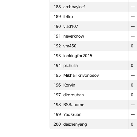
188
archbayleef
188
188
archbayleef
archbayleef
—
—
—
—
165
mshalabod
165
165
mshalabod
mshalabod
—
—
—
—
189
it4kp
189
189
it4kp
it4kp
—
—
—
—
166
minh141198
166
166
minh141198
minh141198
0
0
0
3
190
vlad107
190
190
vlad107
vlad107
—
—
—
—
167
Владислав Щукин
167
167
Владислав Щукин
Владислав Щукин
0
0
0
2
191
neverknow
191
191
neverknow
neverknow
—
—
—
—
168
Наталья Гинзбург
168
168
Наталья Гинзбург
Наталья Гинзбург
—
—
—
—
192
vm450
192
192
vm450
vm450
0
0
0
1
169
Bakhodir Ashirmatov
169
169
Bakhodir Ashirmatov
Bakhodir Ashirmatov
0
0
0
3
193
lookingfor2015
193
193
lookingfor2015
lookingfor2015
—
—
—
—
170
eugeneSh
170
170
eugeneSh
eugeneSh
0
0
0
2
194
pichulia
194
194
pichulia
pichulia
0
0
0
3
171
KostyaVilcheuski
171
171
KostyaVilcheuski
KostyaVilcheuski
0
0
0
5
195
Mikhail Krivonosov
195
195
Mikhail Krivonosov
Mikhail Krivonosov
—
—
—
—
172
smirnov-ba
172
172
smirnov-ba
smirnov-ba
—
—
—
—
196
Korvin
196
196
Korvin
Korvin
0
0
0
1
173
DDD BBB
173
173
DDD BBB
DDD BBB
0
0
0
2
197
dkorduban
197
197
dkorduban
dkorduban
0
0
0
2
174
yubowenok
174
174
yubowenok
yubowenok
0
0
0
5
198
BSBandme
198
198
BSBandme
BSBandme
—
—
—
—
175
Georgy Skhirtladze
175
175
Georgy Skhirtladze
Georgy Skhirtladze
0
0
0
3
199
Yao Guan
199
199
Yao Guan
Yao Guan
—
—
—
—
176
Владимир Ткачев
176
176
Владимир Ткачев
Владимир Ткачев
0
0
0
5
200
daizhenyang
200
200
daizhenyang
daizhenyang
0
0
0
3
177
Andrii Sydorchuk
177
177
Andrii Sydorchuk
Andrii Sydorchuk
0
0
0
4
178
Fernando Fonseca
178
178
Fernando Fonseca
Fernando Fonseca
0
0
0
5