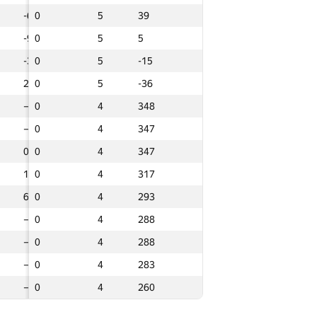
-69
-69
0
0
0
5
5
5
39
39
39
5
315
315
0
0
0
5
5
5
524
524
524
-91
-91
0
0
0
5
5
5
5
5
5
36
36
0
0
0
5
5
5
510
510
510
-31
-31
0
0
0
5
5
5
-15
-15
-15
6
106
106
0
0
0
5
5
5
467
467
467
2
2
0
0
0
5
5
5
-36
-36
-36
1
101
101
0
0
0
5
5
5
419
419
419
—
—
0
0
0
4
4
4
348
348
348
—
—
0
0
0
5
5
5
384
384
384
—
—
0
0
0
4
4
4
347
347
347
0
150
150
0
0
0
5
5
5
353
353
353
0
0
0
0
0
4
4
4
347
347
347
—
—
0
0
0
5
5
5
341
341
341
0
180
180
0
0
0
4
4
4
317
317
317
49
49
0
0
0
5
5
5
324
324
324
69
69
0
0
0
4
4
4
293
293
293
1
211
211
0
0
0
5
5
5
322
322
322
—
—
0
0
0
4
4
4
288
288
288
—
—
0
0
0
5
5
5
313
313
313
—
—
0
0
0
4
4
4
288
288
288
-14
-14
0
0
0
5
5
5
303
303
303
—
—
0
0
0
4
4
4
283
283
283
—
—
0
0
0
5
5
5
272
272
272
—
—
0
0
0
4
4
4
260
260
260
—
—
0
0
0
5
5
5
269
269
269
—
—
0
0
0
5
5
5
257
257
257