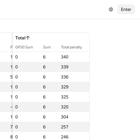
Enter
Total
Total
Total
lty
Penalty
Penalty
GP30 Sum
GP30 Sum
GP30 Sum
Sum
Sum
Sum
Total penalty
Total penalty
Total penalty
4
104
104
0
0
0
6
6
6
340
340
340
0
140
140
0
0
0
6
6
6
339
339
339
58
58
0
0
0
6
6
6
336
336
336
4
164
164
0
0
0
6
6
6
329
329
329
9
139
139
0
0
0
6
6
6
325
325
325
—
—
0
0
0
6
6
6
320
320
320
3
113
113
0
0
0
6
6
6
304
304
304
74
74
0
0
0
6
6
6
257
257
257
86
86
0
0
0
6
6
6
246
246
246