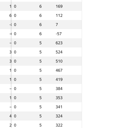
7
117
117
0
0
0
6
6
6
169
169
169
6
6
0
0
0
6
6
6
112
112
112
-80
-80
0
0
0
6
6
6
7
7
7
-68
-68
0
0
0
6
6
6
-57
-57
-57
—
—
0
0
0
5
5
5
623
623
623
5
315
315
0
0
0
5
5
5
524
524
524
36
36
0
0
0
5
5
5
510
510
510
6
106
106
0
0
0
5
5
5
467
467
467
1
101
101
0
0
0
5
5
5
419
419
419
—
—
0
0
0
5
5
5
384
384
384
0
150
150
0
0
0
5
5
5
353
353
353
—
—
0
0
0
5
5
5
341
341
341
49
49
0
0
0
5
5
5
324
324
324
Total
Total
Total
1
211
211
0
0
0
5
5
5
322
322
322
lty
Penalty
Penalty
GP30 Sum
GP30 Sum
GP30 Sum
Sum
Sum
Sum
Total penalty
Total penalty
Total penalty