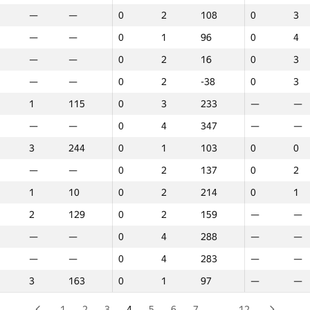
—
—
—
—
—
0
0
0
2
2
2
108
108
108
0
0
0
3
3
3
-69
—
—
—
—
—
0
0
0
1
1
1
209
209
209
0
0
0
4
4
4
31
—
—
—
—
—
0
0
0
1
1
1
96
96
96
0
0
0
4
4
4
-91
3
3
237
237
237
0
0
0
1
1
1
237
237
237
0
0
0
1
1
1
36
—
—
—
—
—
0
0
0
2
2
2
16
16
16
0
0
0
3
3
3
-31
2
2
156
156
156
0
0
0
2
2
2
205
205
205
0
0
0
1
1
1
10
—
—
—
—
—
0
0
0
2
2
2
-38
-38
-38
0
0
0
3
3
3
2
—
—
—
—
—
0
0
0
3
3
3
318
318
318
0
0
0
2
2
2
10
1
1
115
115
115
0
0
0
3
3
3
233
233
233
—
—
—
—
—
—
—
3
3
247
247
247
0
0
0
2
2
2
137
137
137
—
—
—
—
—
—
—
—
—
—
—
—
0
0
0
4
4
4
347
347
347
—
—
—
—
—
—
—
2
2
110
110
110
0
0
0
1
1
1
93
93
93
0
0
0
2
2
2
15
3
3
244
244
244
0
0
0
1
1
1
103
103
103
0
0
0
0
0
0
0
5
5
341
341
341
—
—
—
—
—
—
—
—
—
—
—
—
—
—
—
—
—
—
—
—
—
0
0
0
2
2
2
137
137
137
0
0
0
2
2
2
18
—
—
—
—
—
0
0
0
3
3
3
275
275
275
0
0
0
2
2
2
49
1
1
10
10
10
0
0
0
2
2
2
214
214
214
0
0
0
1
1
1
69
2
2
111
111
111
—
—
—
—
—
—
—
—
—
0
0
0
3
3
3
21
2
2
129
129
129
0
0
0
2
2
2
159
159
159
—
—
—
—
—
—
—
5
5
313
313
313
—
—
—
—
—
—
—
—
—
—
—
—
—
—
—
—
—
—
—
—
—
0
0
0
4
4
4
288
288
288
—
—
—
—
—
—
—
3
3
235
235
235
0
0
0
1
1
1
82
82
82
0
0
0
1
1
1
-14
—
—
—
—
—
0
0
0
4
4
4
283
283
283
—
—
—
—
—
—
—
5
5
272
272
272
—
—
—
—
—
—
—
—
—
—
—
—
—
—
—
—
3
3
163
163
163
0
0
0
1
1
1
97
97
97
—
—
—
—
—
—
—
4
4
228
228
228
0
0
0
1
1
1
41
41
41
—
—
—
—
—
—
—
5
5
257
257
257
—
—
—
—
—
—
—
—
—
—
—
—
—
—
—
—
1
2
3
4
5
6
7
…
12