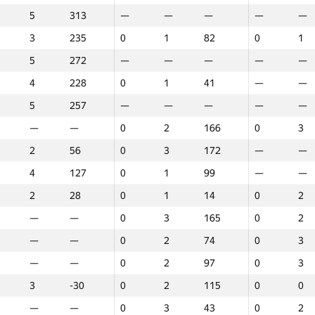
5
5
313
313
313
—
—
—
—
—
—
—
—
—
—
—
—
—
—
—
—
3
3
236
236
236
0
0
0
0
0
0
0
0
0
0
0
0
3
3
3
10
3
3
235
235
235
0
0
0
1
1
1
82
82
82
0
0
0
1
1
1
-14
—
—
—
—
—
0
0
0
3
3
3
199
199
199
0
0
0
3
3
3
14
5
5
272
272
272
—
—
—
—
—
—
—
—
—
—
—
—
—
—
—
—
3
3
138
138
138
0
0
0
1
1
1
140
140
140
0
0
0
2
2
2
58
4
4
228
228
228
0
0
0
1
1
1
41
41
41
—
—
—
—
—
—
—
—
—
—
—
—
0
0
0
2
2
2
165
165
165
0
0
0
4
4
4
16
5
5
257
257
257
—
—
—
—
—
—
—
—
—
—
—
—
—
—
—
—
—
—
—
—
—
0
0
0
3
3
3
186
186
186
0
0
0
3
3
3
13
—
—
—
—
—
0
0
0
2
2
2
166
166
166
0
0
0
3
3
3
90
5
5
258
258
258
0
0
0
1
1
1
62
62
62
—
—
—
—
—
—
—
2
2
56
56
56
0
0
0
3
3
3
172
172
172
—
—
—
—
—
—
—
3
3
191
191
191
—
—
—
—
—
—
—
—
—
0
0
0
3
3
3
11
4
4
127
127
127
0
0
0
1
1
1
99
99
99
—
—
—
—
—
—
—
1
1
28
28
28
0
0
0
3
3
3
155
155
155
0
0
0
2
2
2
74
2
2
28
28
28
0
0
0
1
1
1
14
14
14
0
0
0
2
2
2
18
—
—
—
—
—
0
0
0
3
3
3
160
160
160
0
0
0
3
3
3
86
—
—
—
—
—
0
0
0
3
3
3
165
165
165
0
0
0
2
2
2
30
1
1
11
11
11
0
0
0
1
1
1
41
41
41
0
0
0
4
4
4
11
—
—
—
—
—
0
0
0
2
2
2
74
74
74
0
0
0
3
3
3
80
3
3
106
106
106
—
—
—
—
—
—
—
—
—
0
0
0
3
3
3
6
—
—
—
—
—
0
0
0
2
2
2
97
97
97
0
0
0
3
3
3
21
1
1
90
90
90
0
0
0
2
2
2
-3
-3
-3
0
0
0
3
3
3
-80
3
3
-30
-30
-30
0
0
0
2
2
2
115
115
115
0
0
0
0
0
0
0
—
—
—
—
—
0
0
0
3
3
3
11
11
11
0
0
0
3
3
3
-68
—
—
—
—
—
0
0
0
3
3
3
43
43
43
0
0
0
2
2
2
29
3
3
293
293
293
0
0
0
2
2
2
330
330
330
—
—
—
—
—
—
—