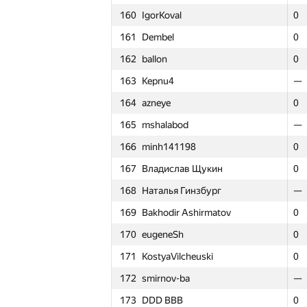
160
IgorKoval
160
160
IgorKoval
IgorKoval
0
0
0
1
161
Dembel
161
161
Dembel
Dembel
0
0
0
3
162
ballon
162
162
ballon
ballon
0
0
0
1
163
Kepnu4
163
163
Kepnu4
Kepnu4
—
—
—
—
164
azneye
164
164
azneye
azneye
0
0
0
3
165
mshalabod
165
165
mshalabod
mshalabod
—
—
—
—
166
minh141198
166
166
minh141198
minh141198
0
0
0
3
167
Владислав Щукин
167
167
Владислав Щукин
Владислав Щукин
0
0
0
2
168
Наталья Гинзбург
168
168
Наталья Гинзбург
Наталья Гинзбург
—
—
—
—
169
Bakhodir Ashirmatov
169
169
Bakhodir Ashirmatov
Bakhodir Ashirmatov
0
0
0
3
170
eugeneSh
170
170
eugeneSh
eugeneSh
0
0
0
2
171
KostyaVilcheuski
171
171
KostyaVilcheuski
KostyaVilcheuski
0
0
0
5
172
smirnov-ba
172
172
smirnov-ba
smirnov-ba
—
—
—
—
Round 1
Ro
Ro
#
Participant
#
#
Participant
Participant
173
DDD BBB
173
173
DDD BBB
DDD BBB
0
0
0
2
GP30
GP
GP
Σ