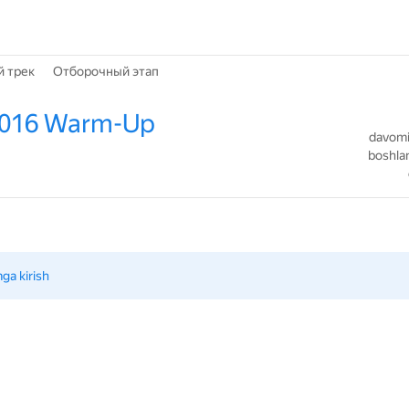
й трек
Отборочный этап
2016 Warm-Up
davomiy
boshlan
mga kirish