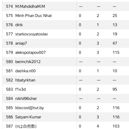
haM.M
haM.M
574
574
574
574
M.MahdidhaM.M
M.MahdidhaM.M
M.MahdidhaM.M
M.MahdidhaM.M
—
—
—
—
—
—
—
—
—
—
—
—
—
—
0
0
—
—
—
—
2
2
 Duc Nhat
 Duc Nhat
575
575
575
575
Minh Phan Duc Nhat
Minh Phan Duc Nhat
Minh Phan Duc Nhat
Minh Phan Duc Nhat
0
0
2
2
25
25
0
0
0
0
2
2
2
2
—
—
25
25
25
25
—
—
576
576
576
576
dirik
dirik
dirik
dirik
0
0
1
1
13
13
0
0
0
0
1
1
1
1
0
0
13
13
13
13
1
1
yatoslav
yatoslav
577
577
577
577
starkov.svyatoslav
starkov.svyatoslav
starkov.svyatoslav
starkov.svyatoslav
0
0
2
2
19
19
0
0
0
0
2
2
2
2
0
0
19
19
19
19
2
2
578
578
578
578
aniap7
aniap7
aniap7
aniap7
0
0
3
3
47
47
0
0
0
0
3
3
3
3
0
0
47
47
47
47
3
3
pov007
pov007
579
579
579
579
alekspotapov007
alekspotapov007
alekspotapov007
alekspotapov007
0
0
3
3
115
115
0
0
0
0
3
3
3
3
—
—
115
115
115
115
—
—
012
012
580
580
580
580
berinchik2012
berinchik2012
berinchik2012
berinchik2012
—
—
—
—
—
—
—
—
—
—
—
—
—
—
0
0
—
—
—
—
3
3
0
0
581
581
581
581
dashka.n00
dashka.n00
dashka.n00
dashka.n00
0
0
1
1
10
10
0
0
0
0
1
1
1
1
—
—
10
10
10
10
—
—
n
n
582
582
582
582
hbatyrkhan
hbatyrkhan
hbatyrkhan
hbatyrkhan
—
—
—
—
—
—
—
—
—
—
—
—
—
—
0
0
—
—
—
—
1
1
583
583
583
583
f1x3d
f1x3d
f1x3d
f1x3d
0
0
2
2
95
95
0
0
0
0
2
2
2
2
0
0
95
95
95
95
1
1
er
er
584
584
584
584
nikhil96sher
nikhil96sher
nikhil96sher
nikhil96sher
—
—
—
—
—
—
—
—
—
—
—
—
—
—
0
0
—
—
—
—
2
2
ut.by
ut.by
585
585
585
585
kbscool@tut.by
kbscool@tut.by
kbscool@tut.by
kbscool@tut.by
0
0
2
2
116
116
0
0
0
0
2
2
2
2
—
—
116
116
116
116
—
—
mar
mar
586
586
586
586
Satyam Kumar
Satyam Kumar
Satyam Kumar
Satyam Kumar
0
0
3
3
116
116
0
0
0
0
3
3
3
3
—
—
116
116
116
116
—
—
)
)
587
587
587
587
(nは自然数)
(nは自然数)
(nは自然数)
(nは自然数)
0
0
4
4
103
103
0
0
0
0
4
4
4
4
—
—
103
103
103
103
—
—