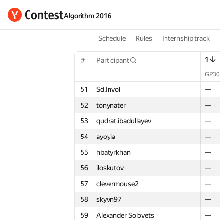
Algorithm 2016
Schedule
Rules
Internship track
1
1
1
#
Participant
#
#
Participant
Participant
GP30
GP30
GP30
Σ
51
Sd.Invol
51
51
Sd.Invol
Sd.Invol
—
—
—
—
52
tonynater
52
52
tonynater
tonynater
—
—
—
—
53
qudrat.ibadullayev
53
53
qudrat.ibadullayev
qudrat.ibadullayev
—
—
—
—
54
ayoyia
54
54
ayoyia
ayoyia
—
—
—
—
55
hbatyrkhan
55
55
hbatyrkhan
hbatyrkhan
—
—
—
—
56
iloskutov
56
56
iloskutov
iloskutov
—
—
—
—
57
clevermouse2
57
57
clevermouse2
clevermouse2
—
—
—
—
58
skyvn97
58
58
skyvn97
skyvn97
—
—
—
—
59
Alexander Solovets
59
59
Alexander Solovets
Alexander Solovets
—
—
—
—