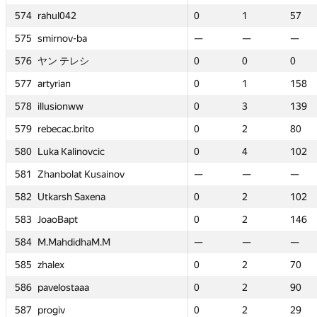
574
574
574
574
0
0
rahul042
rahul042
rahul042
rahul042
1
1
57
57
—
—
0
0
0
0
—
—
1
1
1
1
—
—
57
57
57
57
575
575
575
575
—
—
smirnov-ba
smirnov-ba
smirnov-ba
smirnov-ba
—
—
—
—
0
0
—
—
—
—
1
1
—
—
—
—
14
14
—
—
—
—
576
576
576
576
0
0
ヤン テレシ
ヤン テレシ
ヤン テレシ
ヤン テレシ
0
0
0
0
—
—
0
0
0
0
—
—
0
0
0
0
—
—
0
0
0
0
577
577
577
577
0
0
artyrian
artyrian
artyrian
artyrian
1
1
158
158
—
—
0
0
0
0
—
—
1
1
1
1
—
—
158
158
158
158
578
578
578
578
0
0
illusionww
illusionww
illusionww
illusionww
3
3
139
139
—
—
0
0
0
0
—
—
3
3
3
3
—
—
139
139
139
139
579
579
579
579
0
0
rebecac.brito
rebecac.brito
rebecac.brito
rebecac.brito
2
2
80
80
—
—
0
0
0
0
—
—
2
2
2
2
—
—
80
80
80
80
580
580
580
580
0
0
Luka Kalinovcic
Luka Kalinovcic
Luka Kalinovcic
Luka Kalinovcic
4
4
102
102
—
—
0
0
0
0
—
—
4
4
4
4
—
—
102
102
102
102
581
581
581
581
—
—
Zhanbolat Kusainov
Zhanbolat Kusainov
Zhanbolat Kusainov
Zhanbolat Kusainov
—
—
—
—
0
0
—
—
—
—
0
0
—
—
—
—
0
0
—
—
—
—
582
582
582
582
0
0
Utkarsh Saxena
Utkarsh Saxena
Utkarsh Saxena
Utkarsh Saxena
2
2
102
102
—
—
0
0
0
0
—
—
2
2
2
2
—
—
102
102
102
102
583
583
583
583
0
0
JoaoBapt
JoaoBapt
JoaoBapt
JoaoBapt
2
2
146
146
—
—
0
0
0
0
—
—
2
2
2
2
—
—
146
146
146
146
584
584
584
584
—
—
M.MahdidhaM.M
M.MahdidhaM.M
M.MahdidhaM.M
M.MahdidhaM.M
—
—
—
—
0
0
—
—
—
—
2
2
—
—
—
—
113
113
—
—
—
—
585
585
585
585
0
0
zhalex
zhalex
zhalex
zhalex
2
2
70
70
0
0
0
0
0
0
1
1
2
2
2
2
26
26
70
70
70
70
586
586
586
586
0
0
pavelostaaa
pavelostaaa
pavelostaaa
pavelostaaa
2
2
90
90
0
0
0
0
0
0
1
1
2
2
2
2
28
28
90
90
90
90
587
587
587
587
0
0
progiv
progiv
progiv
progiv
2
2
29
29
0
0
0
0
0
0
1
1
2
2
2
2
56
56
29
29
29
29