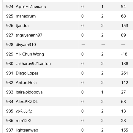
924
924
924
924
0
0
Артём Иликаев
Артём Иликаев
Артём Иликаев
Артём Иликаев
1
1
54
54
0
0
0
0
0
0
1
1
1
1
1
1
41
41
54
54
54
54
925
925
925
925
0
0
mahadrum
mahadrum
mahadrum
mahadrum
2
2
68
68
—
—
0
0
0
0
—
—
2
2
2
2
—
—
68
68
68
68
926
926
926
926
0
0
tjandra
tjandra
tjandra
tjandra
2
2
153
153
—
—
0
0
0
0
—
—
2
2
2
2
—
—
153
153
153
153
927
927
927
927
0
0
tnguyenanh97
tnguyenanh97
tnguyenanh97
tnguyenanh97
2
2
89
89
—
—
0
0
0
0
—
—
2
2
2
2
—
—
89
89
89
89
928
928
928
928
—
—
divyam310
divyam310
divyam310
divyam310
—
—
—
—
0
0
—
—
—
—
2
2
—
—
—
—
64
64
—
—
—
—
929
929
929
929
0
0
Yik Chun Wong
Yik Chun Wong
Yik Chun Wong
Yik Chun Wong
2
2
-18
-18
—
—
0
0
0
0
—
—
2
2
2
2
—
—
-18
-18
-18
-18
930
930
930
930
0
0
zakharov921.anton
zakharov921.anton
zakharov921.anton
zakharov921.anton
2
2
138
138
—
—
0
0
0
0
—
—
2
2
2
2
—
—
138
138
138
138
931
931
931
931
0
0
Diego Lopez
Diego Lopez
Diego Lopez
Diego Lopez
2
2
261
261
—
—
0
0
0
0
—
—
2
2
2
2
—
—
261
261
261
261
932
932
932
932
0
0
Anton.Hola
Anton.Hola
Anton.Hola
Anton.Hola
2
2
112
112
—
—
0
0
0
0
—
—
2
2
2
2
—
—
112
112
112
112
933
933
933
933
0
0
baira.oidopova
baira.oidopova
baira.oidopova
baira.oidopova
1
1
27
27
0
0
0
0
0
0
1
1
1
1
1
1
125
125
27
27
27
27
934
934
934
934
0
0
Alex.PKZDL
Alex.PKZDL
Alex.PKZDL
Alex.PKZDL
2
2
68
68
—
—
0
0
0
0
—
—
2
2
2
2
—
—
68
68
68
68
935
935
935
935
0
0
ゆらふな
ゆらふな
ゆらふな
ゆらふな
2
2
13
13
—
—
0
0
0
0
—
—
2
2
2
2
—
—
13
13
13
13
936
936
936
936
0
0
mm12-2
mm12-2
mm12-2
mm12-2
2
2
28
28
—
—
0
0
0
0
—
—
2
2
2
2
—
—
28
28
28
28
937
937
937
937
0
0
lightsanweb
lightsanweb
lightsanweb
lightsanweb
2
2
155
155
—
—
0
0
0
0
—
—
2
2
2
2
—
—
155
155
155
155