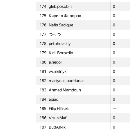
174
gleb.posobin
174
174
gleb.posobin
gleb.posobin
0
3
0
0
-26
151
lucasaplima
151
151
lucasaplima
lucasaplima
0
3
0
0
157
175
Кирилл Федоров
175
175
Кирилл Федоров
Кирилл Федоров
0
3
0
0
72
152
dkorduban
152
152
dkorduban
dkorduban
0
2
0
0
25
176
Nafis Sadique
176
176
Nafis Sadique
Nafis Sadique
0
3
0
0
148
153
FarhodFarmon
153
153
FarhodFarmon
FarhodFarmon
0
3
0
0
269
177
つっつ
177
177
つっつ
つっつ
0
3
0
0
171
154
kreker-bububu
154
154
kreker-bububu
kreker-bububu
0
3
0
0
91
178
petuhovskiy
178
178
petuhovskiy
petuhovskiy
0
3
0
0
98
155
Nike_VML
155
155
Nike_VML
Nike_VML
0
3
0
0
96
179
Kirill Borozdin
179
179
Kirill Borozdin
Kirill Borozdin
0
3
0
0
72
156
drsanusha
156
156
drsanusha
drsanusha
0
3
0
0
110
180
a.nedol
180
180
a.nedol
a.nedol
0
3
0
0
156
157
Филипп Рухович
157
157
Филипп Рухович
Филипп Рухович
0
4
0
0
195
181
v.v.melnyk
181
181
v.v.melnyk
v.v.melnyk
0
3
0
0
139
158
Emil Olesen
158
158
Emil Olesen
Emil Olesen
0
3
0
0
230
182
martynas.budriunas
182
182
martynas.budriunas
martynas.budriunas
0
4
0
0
126
159
TheFaceTakt
159
159
TheFaceTakt
TheFaceTakt
0
3
0
0
73
183
Ahmad Mamdouh
183
183
Ahmad Mamdouh
Ahmad Mamdouh
0
3
0
0
88
160
Евгения
160
160
Евгения
Евгения
0
3
0
0
156
184
apiad
184
184
apiad
apiad
0
1
0
0
18
161
lebvova1996
161
161
lebvova1996
lebvova1996
0
3
0
0
104
185
Filip Hlásek
185
185
Filip Hlásek
Filip Hlásek
—
—
—
—
—
162
Atanu Chakraborty
162
162
Atanu Chakraborty
Atanu Chakraborty
0
4
0
0
174
186
VisualMaf
186
186
VisualMaf
VisualMaf
0
3
0
0
56
163
seemann99
163
163
seemann99
seemann99
0
4
0
0
237
187
BudAlNik
187
187
BudAlNik
BudAlNik
0
4
0
0
135
164
pasin30055
164
164
pasin30055
pasin30055
0
3
0
0
70