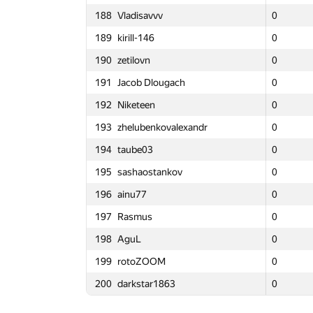
188
Vladisavvv
188
188
Vladisavvv
Vladisavvv
0
3
0
0
101
165
mishababenko2
165
165
mishababenko2
mishababenko2
0
3
0
0
44
189
kirill-146
189
189
kirill-146
kirill-146
0
3
0
0
119
166
Contego
166
166
Contego
Contego
0
3
0
0
58
190
zetilovn
190
190
zetilovn
zetilovn
0
3
0
0
-42
167
igor-tukh
167
167
igor-tukh
igor-tukh
0
3
0
0
121
191
Jacob Dlougach
191
191
Jacob Dlougach
Jacob Dlougach
0
4
0
0
188
168
Tehnar
168
168
Tehnar
Tehnar
0
3
0
0
75
192
Niketeen
192
192
Niketeen
Niketeen
0
3
0
0
162
169
yalgor
169
169
yalgor
yalgor
0
3
0
0
101
193
zhelubenkovalexandr
193
193
zhelubenkovalexandr
zhelubenkovalexandr
0
3
0
0
126
170
Юрий Семёнов
170
170
Юрий Семёнов
Юрий Семёнов
0
2
0
0
24
194
taube03
194
194
taube03
taube03
0
3
0
0
133
171
deadman
171
171
deadman
deadman
0
3
0
0
192
195
sashaostankov
195
195
sashaostankov
sashaostankov
0
3
0
0
111
172
malegorani
172
172
malegorani
malegorani
0
3
0
0
63
196
ainu77
196
196
ainu77
ainu77
0
4
0
0
149
173
Юра Шиляев
173
173
Юра Шиляев
Юра Шиляев
0
3
0
0
103
197
Rasmus
197
197
Rasmus
Rasmus
0
3
0
0
243
174
gleb.posobin
174
174
gleb.posobin
gleb.posobin
0
3
0
0
-26
198
AguL
198
198
AguL
AguL
0
3
0
0
110
175
Кирилл Федоров
175
175
Кирилл Федоров
Кирилл Федоров
0
3
0
0
72
199
rotoZOOM
199
199
rotoZOOM
rotoZOOM
0
3
0
0
-11
176
Nafis Sadique
176
176
Nafis Sadique
Nafis Sadique
0
3
0
0
148
200
darkstar1863
200
200
darkstar1863
darkstar1863
0
3
0
0
188
177
つっつ
177
177
つっつ
つっつ
0
3
0
0
171
178
petuhovskiy
178
178
petuhovskiy
petuhovskiy
0
3
0
0
98