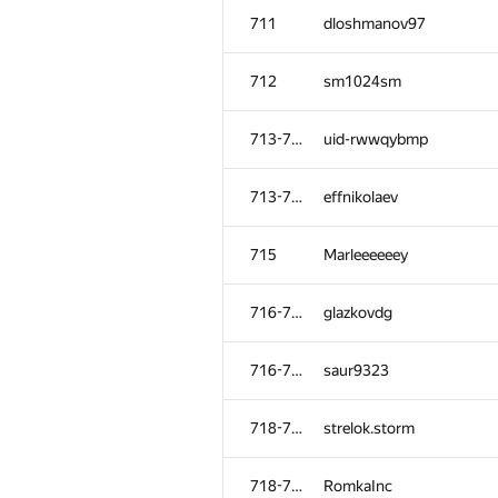
711
dloshmanov97
712
sm1024sm
713-714
uid-rwwqybmp
713-714
effnikolaev
715
Marleeeeeey
716-717
glazkovdg
716-717
saur9323
718-721
strelok.storm
718-721
RomkaInc