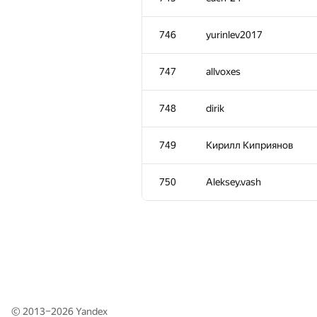
711
dloshmanov97
746
yurinlev2017
712
sm1024sm
747
allvoxes
713-714
uid-rwwqybmp
748
dirik
713-714
effnikolaev
749
Кирилл Киприянов
715
Marleeeeeey
750
Aleksey.vash
716-717
glazkovdg
716-717
saur9323
718-721
strelok.storm
© 2013–2026
Yandex