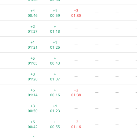
+4
+1
−3
—
—
00:46
00:59
01:30
+2
+
—
—
—
01:27
01:18
+1
+1
—
—
—
01:21
01:26
+5
+
—
—
—
01:05
00:43
+3
+
—
—
—
01:20
01:07
+6
+
−2
—
—
01:14
00:16
01:38
+3
+1
—
—
—
00:50
01:23
+6
+
−2
—
—
00:42
00:55
01:16