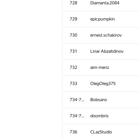
728
Diamanta.2084
729
epicpumpkin
730
ernest.schakirov
731
Linar Abzaltdinov
732
aim-menz
733
OlegOleg375
734-735
Bobsans
#
Participant
734-735
doombris
701
saku.dark
736
CLazStudio