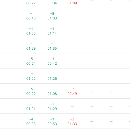
—
—
00:27
00:34
01:09
+
+5
—
—
—
00:18
01:03
+1
+1
—
—
—
01:08
01:14
+
+
—
—
—
01:29
01:35
+5
+1
—
—
—
00:24
00:42
+1
+
—
—
—
01:22
01:26
+5
+
−3
—
—
00:22
01:08
00:49
+
+2
—
—
—
01:01
01:29
+4
+1
−3
—
—
00:38
00:53
01:33