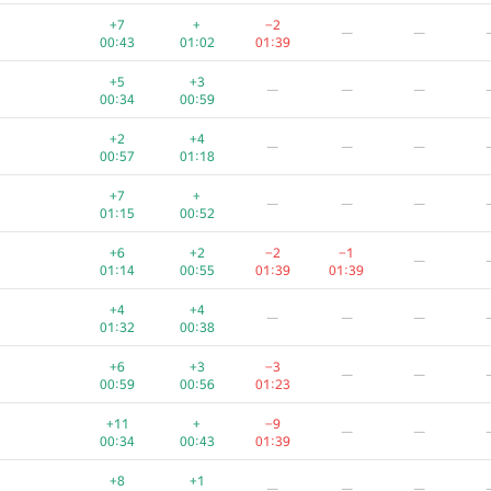
+5
+1
—
—
+7
+
−2
—
—
00:27
00:34
01:09
00:43
01:02
01:39
+
+5
—
—
—
+5
+3
—
—
—
00:18
01:03
00:34
00:59
+1
+1
—
—
—
+2
+4
—
—
—
01:08
01:14
00:57
01:18
+
+
—
—
—
+7
+
—
—
—
01:29
01:35
01:15
00:52
+5
+1
—
—
—
+6
+2
−2
−1
—
00:24
00:42
01:14
00:55
01:39
01:39
+1
+
—
—
—
+4
+4
—
—
—
01:22
01:26
01:32
00:38
+5
+
−3
—
—
+6
+3
−3
—
—
00:22
01:08
00:49
00:59
00:56
01:23
+
+2
—
—
—
+11
+
−9
—
—
01:01
01:29
00:34
00:43
01:39
+4
+1
−3
—
—
+8
+1
—
—
—
00:38
00:53
01:33