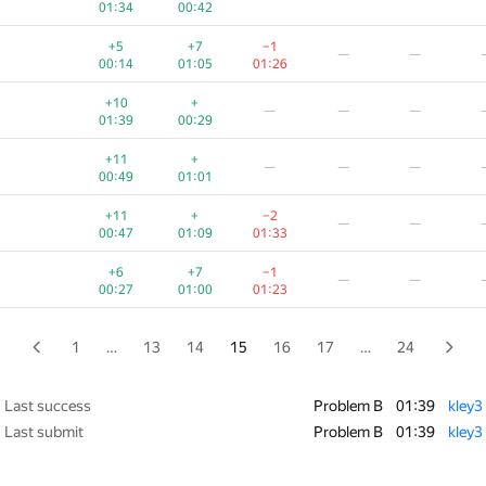
01:34
00:42
+3
+1
—
—
—
+5
+7
−1
—
—
00:46
01:07
00:14
01:05
01:26
+4
+
—
—
—
+10
+
—
—
—
00:50
01:06
01:39
00:29
+1
+1
—
—
—
+11
+
—
—
—
01:05
01:35
00:49
01:01
+2
+
—
—
—
+11
+
−2
—
—
01:23
01:18
00:47
01:09
01:33
+
+2
—
—
—
+6
+7
−1
—
—
01:11
01:31
00:27
01:00
01:23
+6
+
—
—
—
00:27
00:57
1
…
13
14
15
16
17
…
24
+2
+3
—
—
—
01:00
00:45
Last success
Problem B
01:39
kley3
Last submit
Problem B
01:39
kley3
+4
+3
−5
—
—
00:21
00:44
01:17