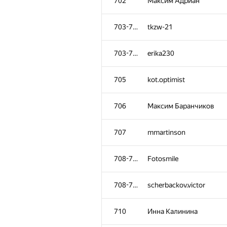
702
Максим Адриан
703-704
tkzw-21
703-704
erika230
705
kot.optimist
706
Максим Баранчиков
707
mmartinson
708-709
Fotosmile
708-709
scherbackov.victor
710
Инна Калинина