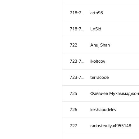
718-721
artn98
718-721
LnSld
722
Anuj Shah
723-724
ikoltcov
723-724
terracode
725
Файзиев Мухаммаджон
726
keshapudelev
727
radostev.ilya4955148