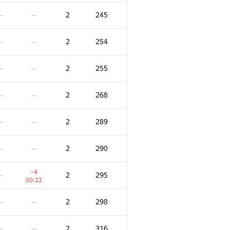
2
181
—
—
2
245
—
—
2
182
—
—
2
254
—
—
2
182
—
—
2
255
—
—
2
184
—
—
2
268
—
—
2
186
—
—
2
289
—
—
2
189
—
—
2
290
—
—
−2
2
191
—
−4
2
295
—
00:14
00:22
2
191
—
—
2
298
—
—
2
192
—
—
2
316
—
—