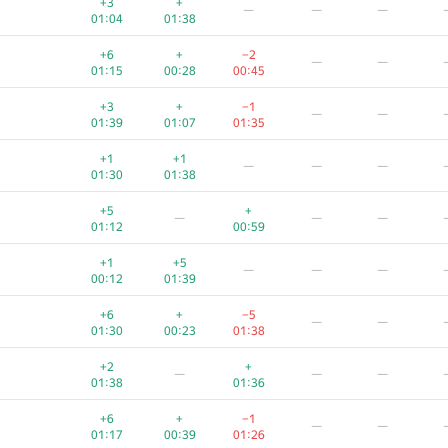
+3
+
—
—
—
01:04
01:38
+6
+
−2
—
—
01:15
00:28
00:45
+3
+
−1
—
—
01:39
01:07
01:35
+1
+1
—
—
—
01:30
01:38
+5
+
—
—
—
01:12
00:59
+1
+5
—
—
—
00:12
01:39
+6
+
−5
—
—
01:30
00:23
01:38
A
B
C
D
E
+2
+
—
—
—
1015
/
2677
770
/
1417
357
/
1469
121
/
294
35
/
155
8
/
01:38
01:36
+1
+2
—
—
—
+6
+
−1
—
—
00:52
01:07
01:17
00:39
01:26