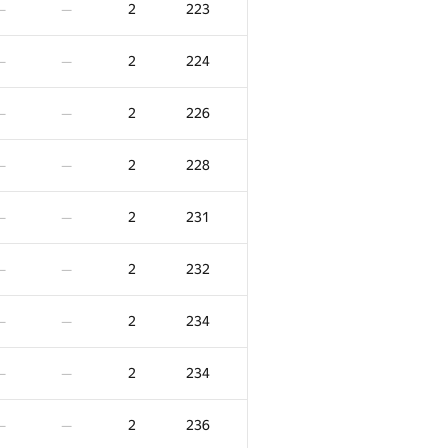
2
223
—
—
2
224
—
—
2
226
—
—
2
228
—
—
2
231
—
—
2
232
—
—
2
234
—
—
F
X
Score
Penalty
2
234
—
—
45
0
/
125
2
180
—
—
2
236
—
—