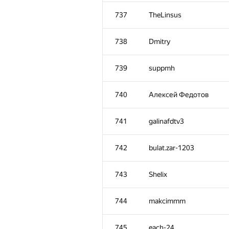
702
Максим Адриан
737
TheLinsus
703-704
tkzw-21
738
Dmitry
703-704
erika230
739
suppmh
705
kot.optimist
740
Алексей Федотов
706
Максим Баранчиков
741
galinafdtv3
707
mmartinson
742
bulat.zar-1203
708-709
Fotosmile
743
Shelix
708-709
scherbackov.victor
744
makcimmm
710
Инна Калинина
745
each-24