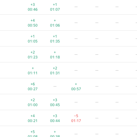
+3
+1
—
—
—
00:46
01:07
+4
+
—
—
—
00:50
01:06
+1
+1
—
—
—
01:05
01:35
+2
+
—
—
—
01:23
01:18
+
+2
—
—
—
01:11
01:31
+6
+
—
—
—
00:27
00:57
+2
+3
—
—
—
01:00
00:45
+4
+3
−5
—
—
00:21
00:44
01:17
+5
+
—
—
—
01:08
00:38