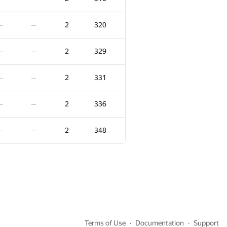
2
194
—
—
2
320
—
—
2
197
—
—
2
329
—
—
2
201
—
—
2
331
—
—
2
201
—
—
2
336
—
—
2
202
—
—
2
348
—
—
2
205
—
—
2
205
—
—
2
206
—
—
Terms of Use
Documentation
Support