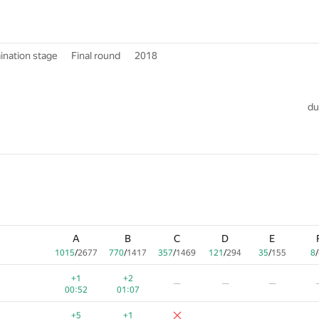
ination stage
Final round
2018
du
A
B
C
D
E
1015
/
2677
770
/
1417
357
/
1469
121
/
294
35
/
155
8
/
+1
+2
—
—
—
00:52
01:07
+5
+1