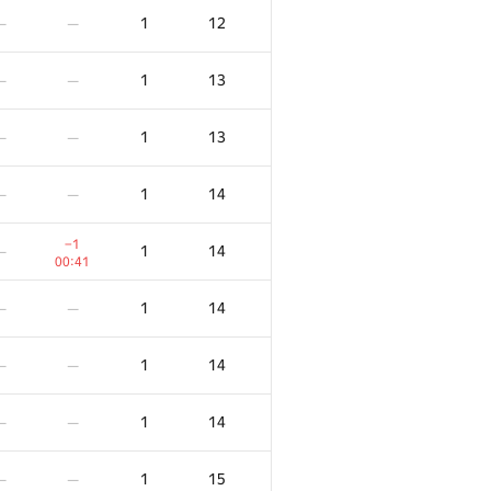
1
12
—
—
1
13
—
—
1
13
—
—
1
14
—
—
−1
1
14
—
00:41
1
14
—
—
1
14
—
—
1
14
—
—
1
15
—
—