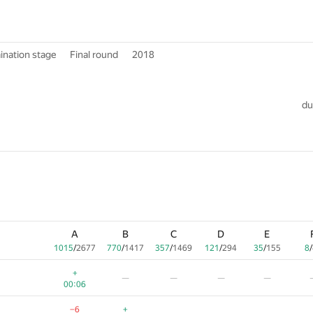
ination stage
Final round
2018
du
A
B
C
D
E
1015
/
2677
770
/
1417
357
/
1469
121
/
294
35
/
155
8
/
+
—
—
—
—
00:06
−6
+