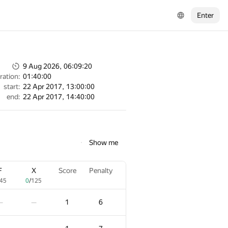
Enter
9 Aug 2026, 06:09:20
ration:
01:40:00
start:
22 Apr 2017, 13:00:00
end:
22 Apr 2017, 14:40:00
Show me
F
X
Score
Penalty
45
0
/
125
1
6
—
—