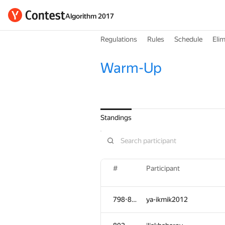
Algorithm 2017
Regulations
Rules
Schedule
Elim
Warm-Up
Standings
#
Participant
798-801
ya-ikmik2012