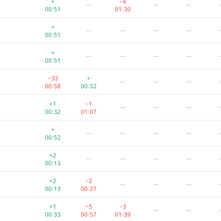
+
−4
—
—
—
00:51
01:30
+
—
—
—
—
00:51
+
—
—
—
—
00:51
−33
+
—
—
—
00:58
00:52
+1
−1
—
—
—
00:32
01:07
+
—
—
—
—
00:52
+2
—
—
—
—
00:13
A
B
C
D
E
+2
−2
—
—
—
1015
/
2677
770
/
1417
357
/
1469
121
/
294
35
/
155
8
/
00:13
00:27
+1
—
—
—
—
+1
−5
−3
—
—
00:20
00:33
00:57
01:39