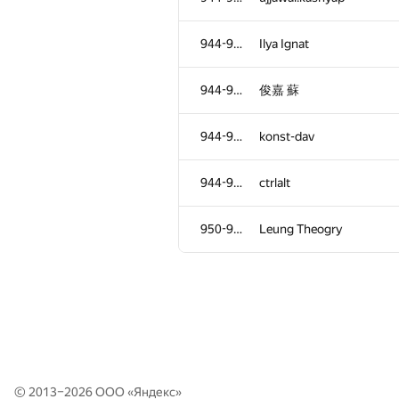
911
vlecomte
944-949
Ilya Ignat
912
Рома Пьянков
944-949
俊嘉 蘇
913-915
abelyan.alexander
944-949
konst-dav
913-915
Vitaly Butoma
944-949
ctrlalt
913-915
senek_k
950-951
Leung Theogry
916-917
evo.174
916-917
snuke
918-920
fanefaiz
© 2013–2026 ООО «
Яндекс
»