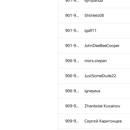
901-905
liympanda
901-905
Shtirlets08
901-905
iga911
901-905
JohnDeeBeeCooper
906-908
mors.stepan
906-908
JustSomeDude22
906-908
igneyeva
909-910
Zhanbolat Kusainov
909-910
Сергей Харитонцев