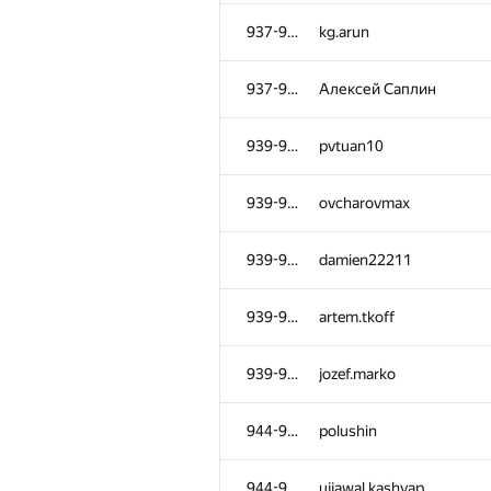
901-905
liympanda
937-938
kg.arun
901-905
Shtirlets08
937-938
Алексей Саплин
901-905
iga911
939-943
pvtuan10
901-905
JohnDeeBeeCooper
939-943
ovcharovmax
906-908
mors.stepan
939-943
damien22211
906-908
JustSomeDude22
939-943
artem.tkoff
906-908
igneyeva
939-943
jozef.marko
909-910
Zhanbolat Kusainov
944-949
polushin
909-910
Сергей Харитонцев
944-949
ujjawal.kashyap