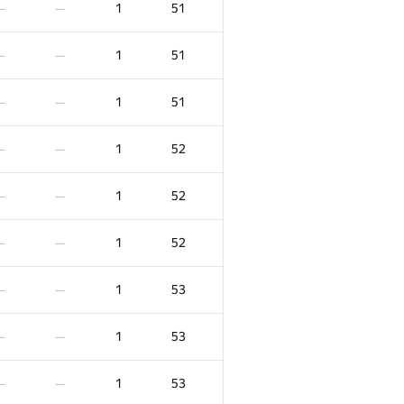
1
51
—
—
1
51
—
—
1
51
—
—
1
52
—
—
1
52
—
—
1
52
—
—
1
53
—
—
F
X
Очки
Штраф
1
53
—
—
45
0
/
125
1
40
—
—
1
53
—
—