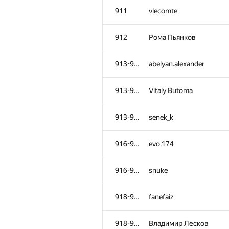
911
vlecomte
912
Рома Пьянков
913-915
abelyan.alexander
913-915
Vitaly Butoma
913-915
senek_k
916-917
evo.174
916-917
snuke
918-920
fanefaiz
918-920
Владимир Лесков