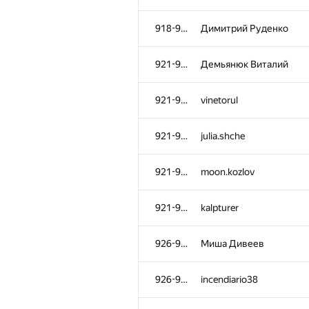
918-920
Димитрий Руденко
921-925
Демьянюк Виталий
921-925
vinetorul
921-925
julia.shche
921-925
moon.kozlov
921-925
kalpturer
926-930
Миша Дивеев
926-930
incendiario38