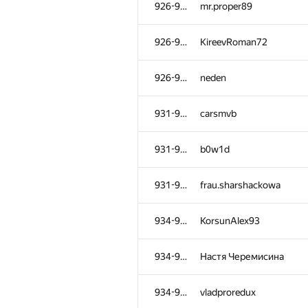
926-930
mr.proper89
926-930
KireevRoman72
926-930
neden
931-933
carsmvb
931-933
b0w1d
931-933
frau.sharshackowa
934-936
KorsunAlex93
№
Участник
934-936
Настя Черемисина
901-905
Erzhan Auganov
934-936
vladproredux