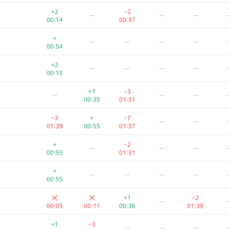
+
−1
—
—
—
+2
−2
—
—
—
00:40
00:45
00:14
00:37
+
—
—
—
—
+
—
—
—
—
00:40
00:54
+
−2
—
—
—
+2
—
—
—
—
00:40
01:26
00:15
+
−2
—
—
—
+1
−3
—
—
—
00:40
00:54
00:35
01:31
+1
—
—
—
—
−3
+
−7
—
—
00:21
01:39
00:55
01:37
+
—
—
—
+
−2
—
—
—
00:41
00:54
00:55
01:31
+
−1
—
—
—
+
—
—
—
—
00:41
01:39
00:55
+1
—
—
—
—
+1
−2
—
00:22
00:05
00:11
00:36
01:39
+1
—
—
—
—
+1
−3
—
—
—
00:22