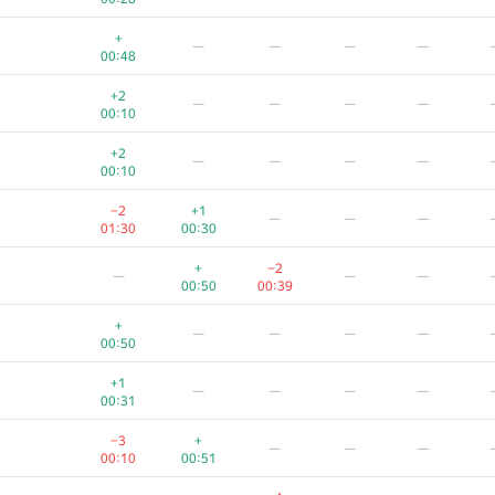
+
—
—
—
—
00:48
+2
—
—
—
—
00:10
+2
—
—
—
—
00:10
−2
+1
—
—
—
01:30
00:30
+
−2
—
—
—
00:50
00:39
+
—
—
—
—
00:50
+1
—
—
—
—
00:31
−3
+
—
—
—
00:10
00:51