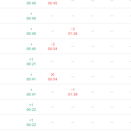
—
—
—
00:40
00:45
+
—
—
—
—
00:40
+
−2
—
—
—
00:40
01:26
+
−2
—
—
—
00:40
00:54
+1
—
—
—
—
00:21
+
—
—
—
00:41
00:54
+
−1
—
—
—
00:41
01:39
+1
—
—
—
—
00:22
+1
—
—
—
—
00:22