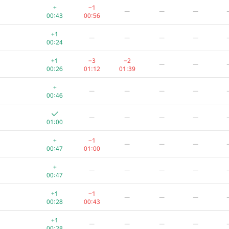
+
−1
—
—
—
00:43
00:56
+1
—
—
—
—
00:24
+1
−3
−2
—
—
00:26
01:12
01:39
+
—
—
—
—
00:46
—
—
—
—
01:00
+
−1
—
—
—
00:47
01:00
+
—
—
—
—
00:47
+1
−1
—
—
—
00:28
00:43
+1
—
—
—
—
00:28