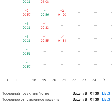
00:36
01:08
+
−1
—
—
—
−9
+
−2
—
—
00:43
00:56
00:57
00:56
01:20
+1
—
—
—
—
+1
−1
—
—
—
00:24
00:36
00:33
+1
−3
−2
—
—
+1
−1
—
—
00:26
01:12
01:39
00:36
00:55
01:31
+
—
—
—
—
+
—
—
—
—
00:46
00:56
—
—
—
—
+
—
—
—
—
01:00
00:57
+
−1
—
—
—
00:47
01:00
1
…
18
19
20
21
22
23
24
+
—
—
—
—
00:47
Последний правильный ответ
Задача B
01:39
kley3
Последнее отправленное решение
Задача B
01:39
kley3
+1
−1
—
—
—
00:28
00:43