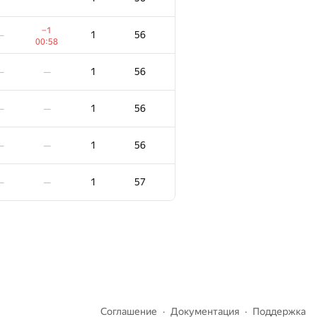
1
43
—
—
−1
1
56
—
00:58
1
44
—
—
1
56
—
—
−1
1
46
—
1
56
—
—
01:22
1
46
—
—
1
56
—
—
1
46
—
—
1
57
—
—
1
47
—
—
1
47
—
—
1
48
—
—
Соглашение
Документация
Поддержка