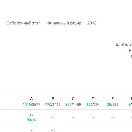
е
Отборочный этап
Финальный раунд
2018
длитель
н
A
B
C
D
E
1015
/
2677
770
/
1417
357
/
1469
121
/
294
35
/
155
8
/
+1
—
—
—
—
00:20
+
−1