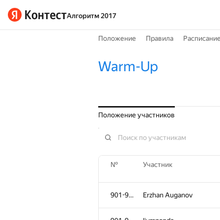
Алгоритм 2017
Положение
Правила
Расписани
Warm-Up
Положение участников
№
Участник
901-905
Erzhan Auganov